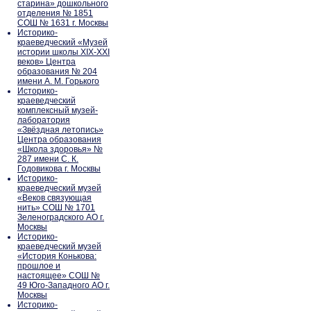
старина» дошкольного
отделения № 1851
СОШ № 1631 г. Москвы
Историко-
краеведческий «Музей
истории школы XIX-XXI
веков» Центра
образования № 204
имени А. М. Горького
Историко-
краеведческий
комплексный музей-
лаборатория
«Звёздная летопись»
Центра образования
«Школа здоровья» №
287 имени С. К.
Годовикова г. Москвы
Историко-
краеведческий музей
«Веков связующая
нить» СОШ № 1701
Зеленоградского АО г.
Москвы
Историко-
краеведческий музей
«История Конькова:
прошлое и
настоящее» СОШ №
49 Юго-Западного АО г.
Москвы
Историко-