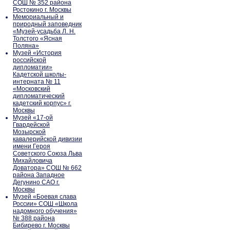
СОШ № 352 района
Ростокино г. Москвы
Мемориальный и
природный заповедник
«Музей-усадьба Л. Н.
Толстого «Ясная
Поляна»
Музей «История
российской
дипломатии»
Кадетской школы-
интерната № 11
«Московский
дипломатический
кадетский корпус» г.
Москвы
Музей «17-ой
Гвардейской
Мозырской
кавалерийской дивизии
имени Героя
Советского Союза Льва
Михайловича
Доватора» СОШ № 662
района Западное
Дегунино САО г.
Москвы
Музей «Боевая слава
России» СОШ «Школа
надомного обучения»
№ 388 района
Бибирево г. Москвы