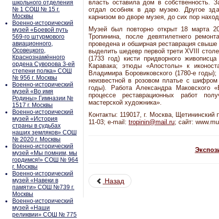
власть оставила дом в собственность. З
школьного отделения
№ 1 СОШ № 15 г.
отдал особняк в дар музею. Другое зд
Москвы
карнизом во дворе музея, до сих пор нахо
Военно-исторический
Музей был повторно открыт 18 марта 20
музей «Боевой путь
Тропинина, после девятилетнего ремонт
569-го штурмового
авиационного,
проведена и обширная реставрация свыше 
Осовецкого,
выделить шедевр первой трети XVIII стол
Краснознамённого
(1733 год) кисти придворного живописц
ордена Суворова 3-ей
Каравака; этюды «Апостолы» к иконост
степени полка» СОШ
Владимира Боровиковского (1780-е годы);
№ 956 г. Москвы
неизвестной в розовом платье с шифром 
Военно-исторический
годы). Работа Александра Маковского «
музей «Во имя
процессе реставрационных работ пол
Родины» Гимназии №
мастерской художника».
1517 г. Москвы
Военно-исторический
Контакты: 119017, г. Москва, Щетининский пе
музей «История
11-03; e-mail:
tropinin@mail.ru
; сайт: www.mu
страны в судьбах
наших земляков» СОШ
№ 2020 г. Москвы
Военно-исторический
Экспоз
музей «Мы помним, мы
гордимся!» СОШ № 964
г. Москвы
Военно-исторический
музей «Навеки в
Назад
памяти» СОШ №739 г.
Москвы
Военно-исторический
музей «Наши
реликвии» СОШ № 775