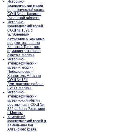
Историко-
краеведческий музей
педагогической славы
СОШ № 4 г. Касимов
Рязанской области
Историко-
краеведческий музей
СОШ № 1391 с
углублённым
изучением отдельных
предметов посёлка
Киевский Троицкого
административного
округа г. Москвы
Историко-
этнографический
музей «Георгий
Победоносец –
Хранитель Москвы»
СОШ № 184
Дмитровского района
САО г. Москвы
Историко-
этнографический
музей «Жили-были
ростокинцы» СОШ №
352 района Ростокино
г. Москвы
Каменский
краеведческий музей (г.
Камень-на-Оби
Алтайского края)