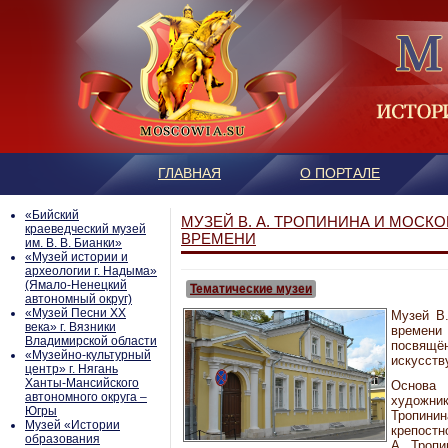
ГЛАВНАЯ
О ПОРТАЛЕ
«Бийский
МУЗЕЙ В. А. ТРОПИНИНА И МОСК
краеведческий музей
ВРЕМЕНИ
им. В. В. Бианки»
«Музей истории и
археологии г. Надыма»
(Ямало-Ненецкий
Тематические музеи
автономный округ)
«Музей Песни ХХ
Музей В.
века» г. Вязники
времени 
Владимирской области
посвящё
«Музейно-культурный
искусств
центр» г. Нягань
Ханты-Мансийского
Основа 
автономного округа –
художн
Югры
Тропин
Mузей «Истории
крепостн
образования
А. Тропи