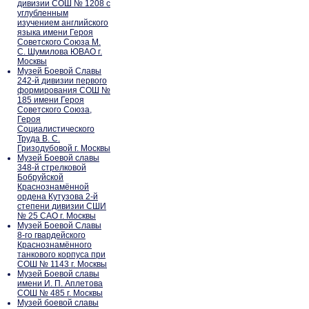
дивизии СОШ № 1208 с
углубленным
изучением английского
языка имени Героя
Советского Союза М.
С. Шумилова ЮВАО г.
Москвы
Музей Боевой Славы
242-й дивизии первого
формирования СОШ №
185 имени Героя
Советского Союза,
Героя
Социалистического
Труда В. С.
Гризодубовой г. Москвы
Музей Боевой славы
348-й стрелковой
Бобруйской
Краснознамённой
ордена Кутузова 2-й
степени дивизии СШИ
№ 25 САО г. Москвы
Музей Боевой Славы
8-го гвардейского
Краснознамённого
танкового корпуса при
СОШ № 1143 г. Москвы
Музей Боевой славы
имени И. П. Аплетова
СОШ № 485 г. Москвы
Музей боевой славы