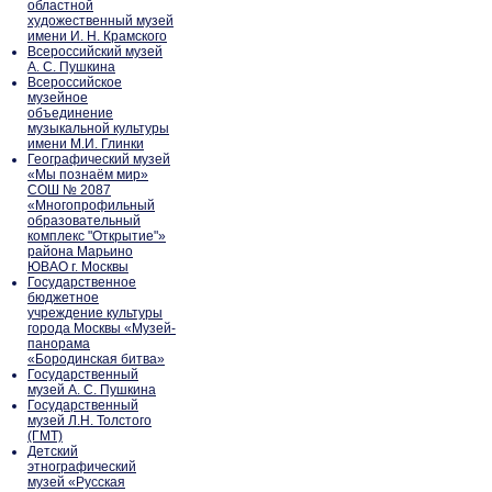
областной
художественный музей
имени И. Н. Крамского
Всероссийский музей
А. С. Пушкина
Всероссийское
музейное
объединение
музыкальной культуры
имени М.И. Глинки
Географический музей
«Мы познаём мир»
СОШ № 2087
«Многопрофильный
образовательный
комплекс "Открытие"»
района Марьино
ЮВАО г. Москвы
Государственное
бюджетное
учреждение культуры
города Москвы «Музей-
панорама
«Бородинская битва»
Государственный
музей А. С. Пушкина
Государственный
музей Л.Н. Толстого
(ГМТ)
Детский
этнографический
музей «Русская