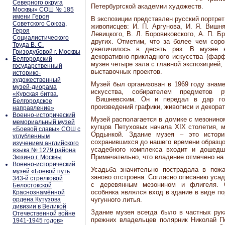
Северного округа
Петербургской академии художеств.
Москвы» СОШ № 185
имени Героя
В экспозиции представлен русский портрет
Советского Союза,
живописцев: И. П. Аргунова, И. Я. Вишняк
Героя
Левицкого, В. Л. Боровиковского, А. П. Б
Социалистического
других. Отметим, что за более чем соро
Труда В. С.
увеличилось в десять раз. В музее н
Гризодубовой г. Москвы
декоративно-прикладного искусства (фарф
Белгородский
музея четыре зала с главной экспозицией,
государственный
выставочных проектов.
историко-
художественный
Музей был организован в 1969 году знам
музей-диорама
искусства, собирателем предметов 
«Курская битва.
Вишневским. Он и передал в дар гор
Белгородское
произведений графики, живописи и декорат
направление»
Военно-исторический
Музей располагается в домике с мезонино
мемориальный музей
купцов Петуховых начала XIX столетия,
«Боевой славы» СОШ с
Ордынкой. Здание музея – это историк
углубленным
сохранившихся до нашего времени образцо
изучением английского
усадебного комплекса входит и дошедш
языка № 1279 района
Примечательно, что владение отмечено на
Зюзино г. Москвы
Военно-исторический
Усадьба значительно пострадала в пож
музей «Боевой путь
заново отстроена. Согласно описанию усад
343-й стрелковой
с деревянным мезонином и флигеля. О
Белостокской
особняка являлся вход в здание в виде по
Краснознамённой
ордена Кутузова
чугунного литья.
дивизии в Великой
Здание музея всегда было в частных рук
Отечественной войне
прежних владельцев полярник Николай Пе
1941-1945 годов»