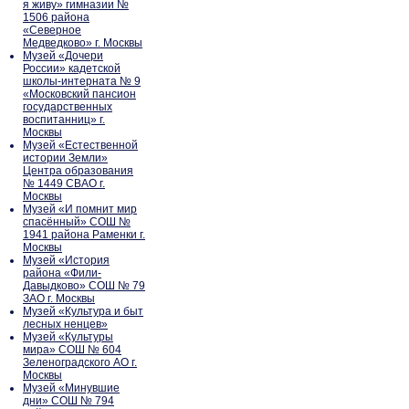
я живу» гимназии №
1506 района
«Северное
Медведково» г. Москвы
Музей «Дочери
России» кадетской
школы-интерната № 9
«Московский пансион
государственных
воспитанниц» г.
Москвы
Музей «Естественной
истории Земли»
Центра образования
№ 1449 СВАО г.
Москвы
Музей «И помнит мир
спасённый» СОШ №
1941 района Раменки г.
Москвы
Музей «История
района «Фили-
Давыдково» СОШ № 79
ЗАО г. Москвы
Музей «Культура и быт
лесных ненцев»
Музей «Культуры
мира» СОШ № 604
Зеленоградского АО г.
Москвы
Музей «Минувшие
дни» СОШ № 794