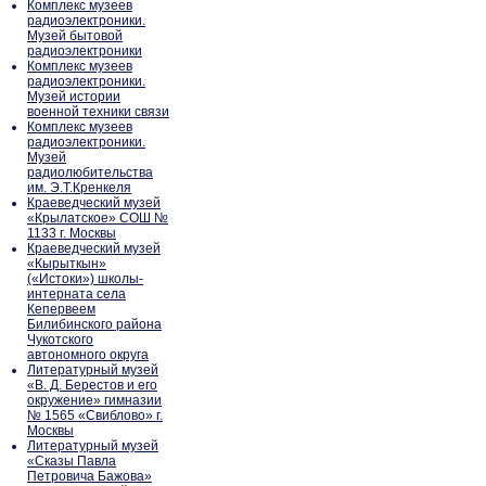
Комплекс музеев
радиоэлектроники.
Музей бытовой
радиоэлектроники
Комплекс музеев
радиоэлектроники.
Музей истории
военной техники связи
Комплекс музеев
радиоэлектроники.
Музей
радиолюбительства
им. Э.Т.Кренкеля
Краеведческий музей
«Крылатское» СОШ №
1133 г. Москвы
Краеведческий музей
«Кырыткын»
(«Истоки») школы-
интерната села
Кепервеем
Билибинского района
Чукотского
автономного округа
Литературный музей
«В. Д. Берестов и его
окружение» гимназии
№ 1565 «Свиблово» г.
Москвы
Литературный музей
«Сказы Павла
Петровича Бажова»