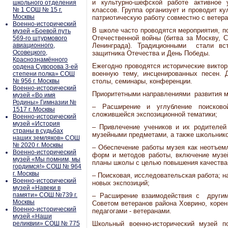
и культурно-шефской работе активное
школьного отделения
№ 1 СОШ № 15 г.
классов. Группа организует и проводит ку
Москвы
патриотическую работу совместно с ветер
Военно-исторический
В школе часто проводятся мероприятия, 
музей «Боевой путь
Отечественной войны (битва за Москву, С
569-го штурмового
авиационного,
Ленинграда). Традиционными стали вс
Осовецкого,
защитника Отечества и День Победы.
Краснознамённого
Ежегодно проводятся исторические виктори
ордена Суворова 3-ей
военную тему, инсценированных песен. 
степени полка» СОШ
№ 956 г. Москвы
столы, семинары, конференции.
Военно-исторический
Приоритетными направлениями развития м
музей «Во имя
Родины» Гимназии №
– Расширение и углубление поисково
1517 г. Москвы
сложившейся экспозиционной тематики;
Военно-исторический
музей «История
– Привлечение учеников и их родителе
страны в судьбах
музейными предметами, а также школьнико
наших земляков» СОШ
№ 2020 г. Москвы
– Обеспечение работы музея как неотъемл
Военно-исторический
форм и методов работы, включение музей
музей «Мы помним, мы
планы школы с целью повышения качества
гордимся!» СОШ № 964
г. Москвы
– Поисковая, исследовательская работа; н
Военно-исторический
новых экспозиций;
музей «Навеки в
памяти» СОШ №739 г.
– Расширение взаимодействия с други
Москвы
Советом ветеранов района Ховрино, коре
Военно-исторический
педагогами - ветеранами.
музей «Наши
реликвии» СОШ № 775
Школьный военно-исторический музей п