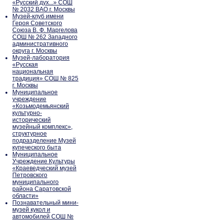
«Русский дух...» СОШ
№ 2032 ВАО г. Москвы
Музей-клуб имени
Героя Советского
Союза В. Ф. Маргелова
СОШ № 262 Западного
административного
округа г. Москвы
Музей-лаборатория
«Русская
национальная
традиция» СОШ № 825
г. Москвы
Муниципальное
учреждение
«Козьмодемьянский
культурно-
исторический
музейный комплекс»,
структурное
подразделение Музей
купеческого быта
Муниципальное
Учреждение Культуры
«Краеведческий музей
Петровского
муниципального
района Саратовской
области»
Познавательный мини-
музей кукол и
автомобилей СОШ №