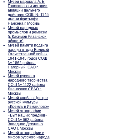
Музей маршала А. Е.
Голованова и истории
авиации дальнего
действия СОШ № 1145
имени Фритьофа
Нансена г. Москвы
Музей народных
промыслов и ремесел
(г. Касимов Рязанской
области)
Музей памяти подвига
народа в годы Великой
Отечественной войны
1941-1945 годов СОШ
№ 1862 района
Нагорный ЮАО г.
Москвы
Музей русского
народного творчества
СОШ № 1122 района
Лианозово СВАО г.
Москвы
Музей хлеба в Центре
русской культуры
«Кремль в Измайлово»
Музей этнографии
«Быт наших предков»
СОШ № 662 района
Западное Дегунино
САО г. Москвы
Музей этнографии и
мифов русского народа