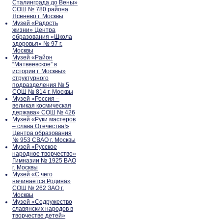
Сталинграда до Вены»
СОШ № 780 района
Ясенево г. Москвы
Музей «Радость
жизни» Центра
образования «Школа
здоровья» № 97 г.
Москвы
Музей «Район
“Матвеевское” в
истории г. Москвы»
структурного
подразделения № 5
СОШ № 814 г. Москвы
Музей «Россия –
великая космическая
держава» СОШ № 426
Музей «Руки мастеров
– слава Отечества!»
Центра образования
№ 953 СВАО г. Москвы
Музей «Русское
народное творчество»
Гимназии № 1925 ВАО
г. Москвы
Музей «С чего
начинается Родина»
СОШ № 262 ЗАО г.
Москвы
Музей «Содружество
славянских народов в
творчестве детей»