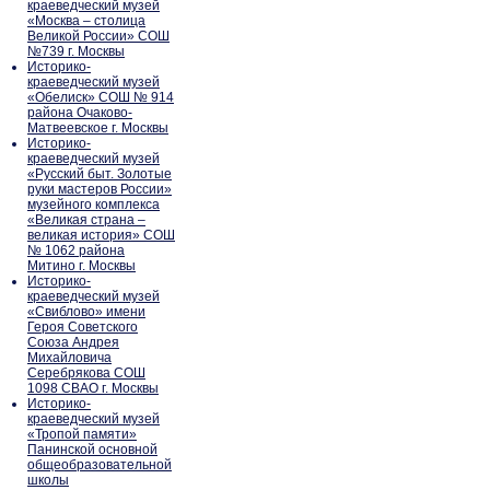
краеведческий музей
«Москва – столица
Великой России» СОШ
№739 г. Москвы
Историко-
краеведческий музей
«Обелиск» СОШ № 914
района Очаково-
Матвеевское г. Москвы
Историко-
краеведческий музей
«Русский быт. Золотые
руки мастеров России»
музейного комплекса
«Великая страна –
великая история» СОШ
№ 1062 района
Митино г. Москвы
Историко-
краеведческий музей
«Свиблово» имени
Героя Советского
Союза Андрея
Михайловича
Серебрякова СОШ
1098 СВАО г. Москвы
Историко-
краеведческий музей
«Тропой памяти»
Панинской основной
общеобразовательной
школы