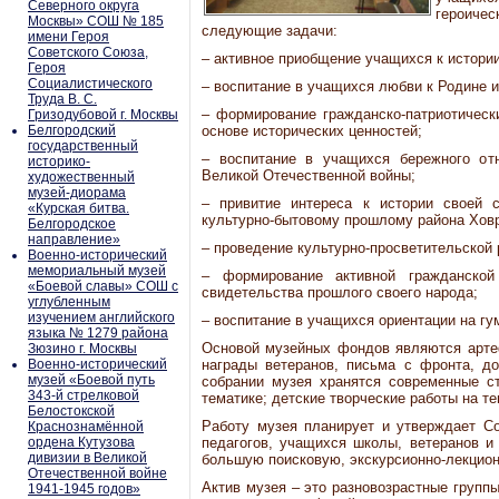
Северного округа
героиче
Москвы» СОШ № 185
следующие задачи:
имени Героя
Советского Союза,
– активное приобщение учащихся к истории
Героя
Социалистического
– воспитание в учащихся любви к Родине и
Труда В. С.
– формирование гражданско-патриотически
Гризодубовой г. Москвы
Белгородский
основе исторических ценностей;
государственный
– воспитание в учащихся бережного от
историко-
Великой Отечественной войны;
художественный
музей-диорама
– привитие интереса к истории своей с
«Курская битва.
культурно-бытовому прошлому района Хов
Белгородское
направление»
– проведение культурно-просветительской 
Военно-исторический
мемориальный музей
– формирование активной гражданско
«Боевой славы» СОШ с
свидетельства прошлого своего народа;
углубленным
изучением английского
– воспитание в учащихся ориентации на гу
языка № 1279 района
Основой музейных фондов являются арте
Зюзино г. Москвы
Военно-исторический
награды ветеранов, письма с фронта, д
музей «Боевой путь
собрании музея хранятся современные ст
343-й стрелковой
тематике; детские творческие работы на т
Белостокской
Работу музея планирует и утверждает Со
Краснознамённой
ордена Кутузова
педагогов, учащихся школы, ветеранов и
дивизии в Великой
большую поисковую, экскурсионно-лекцион
Отечественной войне
Актив музея – это разновозрастные группы
1941-1945 годов»