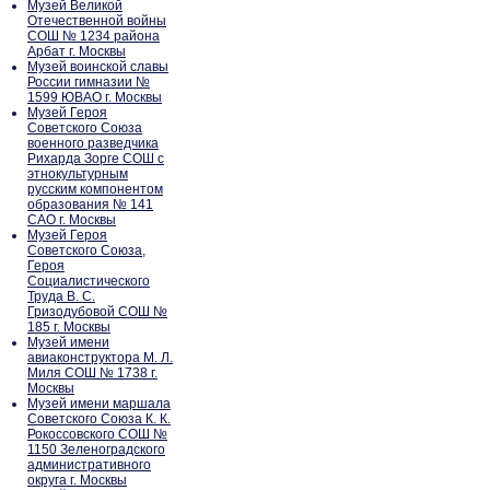
Музей Великой
Отечественной войны
СОШ № 1234 района
Арбат г. Москвы
Музей воинской славы
России гимназии №
1599 ЮВАО г. Москвы
Музей Героя
Советского Союза
военного разведчика
Рихарда Зорге СОШ с
этнокультурным
русским компонентом
образования № 141
САО г. Москвы
Музей Героя
Советского Союза,
Героя
Социалистического
Труда В. С.
Гризодубовой СОШ №
185 г. Москвы
Музей имени
авиаконструктора М. Л.
Миля СОШ № 1738 г.
Москвы
Музей имени маршала
Советского Союза К. К.
Рокоссовского СОШ №
1150 Зеленоградского
административного
округа г. Москвы