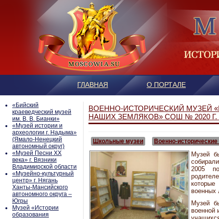
ГЛАВНАЯ
О ПОРТАЛЕ
«Бийский
ВОЕННО-ИСТОРИЧЕСКИЙ МУЗЕЙ «
краеведческий музей
НАШИХ ЗЕМЛЯКОВ» СОШ № 2020 Г
им. В. В. Бианки»
«Музей истории и
археологии г. Надыма»
(Ямало-Ненецкий
Школьные музеи
Военно-исторические
автономный округ)
«Музей Песни ХХ
Музей б
века» г. Вязники
собирали
Владимирской области
2005 п
«Музейно-культурный
родител
центр» г. Нягань
которые
Ханты-Мансийского
военных л
автономного округа –
Югры
Музей б
Mузей «Истории
военной 
образования
учащихс