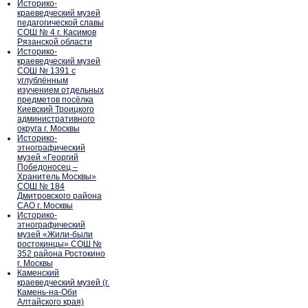
Историко-
краеведческий музей
педагогической славы
СОШ № 4 г. Касимов
Рязанской области
Историко-
краеведческий музей
СОШ № 1391 с
углублённым
изучением отдельных
предметов посёлка
Киевский Троицкого
административного
округа г. Москвы
Историко-
этнографический
музей «Георгий
Победоносец –
Хранитель Москвы»
СОШ № 184
Дмитровского района
САО г. Москвы
Историко-
этнографический
музей «Жили-были
ростокинцы» СОШ №
352 района Ростокино
г. Москвы
Каменский
краеведческий музей (г.
Камень-на-Оби
Алтайского края)