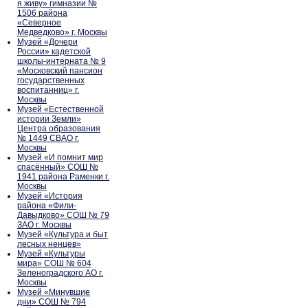
я живу» гимназии №
1506 района
«Северное
Медведково» г. Москвы
Музей «Дочери
России» кадетской
школы-интерната № 9
«Московский пансион
государственных
воспитанниц» г.
Москвы
Музей «Естественной
истории Земли»
Центра образования
№ 1449 СВАО г.
Москвы
Музей «И помнит мир
спасённый» СОШ №
1941 района Раменки г.
Москвы
Музей «История
района «Фили-
Давыдково» СОШ № 79
ЗАО г. Москвы
Музей «Культура и быт
лесных ненцев»
Музей «Культуры
мира» СОШ № 604
Зеленоградского АО г.
Москвы
Музей «Минувшие
дни» СОШ № 794