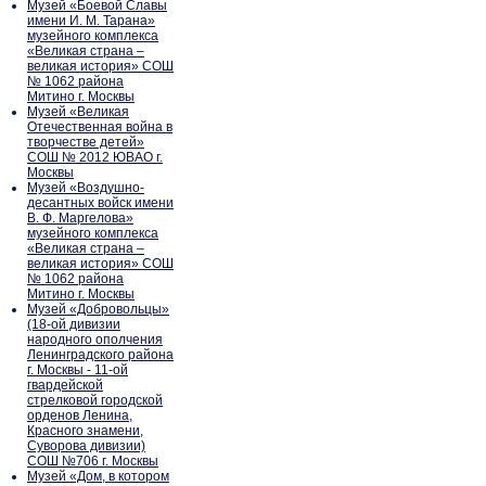
Музей «Боевой Славы
имени И. М. Тарана»
музейного комплекса
«Великая страна –
великая история» СОШ
№ 1062 района
Митино г. Москвы
Музей «Великая
Отечественная война в
творчестве детей»
СОШ № 2012 ЮВАО г.
Москвы
Музей «Воздушно-
десантных войск имени
В. Ф. Маргелова»
музейного комплекса
«Великая страна –
великая история» СОШ
№ 1062 района
Митино г. Москвы
Музей «Добровольцы»
(18-ой дивизии
народного ополчения
Ленинградского района
г. Москвы - 11-ой
гвардейской
стрелковой городской
орденов Ленина,
Красного знамени,
Суворова дивизии)
СОШ №706 г. Москвы
Музей «Дом, в котором