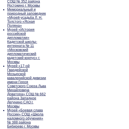
СОШ № 352 района
Ростокино г. Москвы
Мемориальный и
природный заповедник
«Музей-усадьба Л. Н.
Толстого «Ясная
Поляна»
Музей «История
российской
дипломатии»
Кадетской школы-
интерната № 11
«Московский
дипломатический
кадетский корпус» г.
Москвы
Музей «17-ой
Гвардейской
Мозырской
кавалерийской дивизии
имени Героя
Советского Союза Льва
Михайловича
Доватора» СОШ № 662
района Западное
Дегунино САО г.
Москвы
Музей «Боевая слава
России» СОШ «Школа
надомного обучения»
№ 388 района
Бибирево г. Москвы