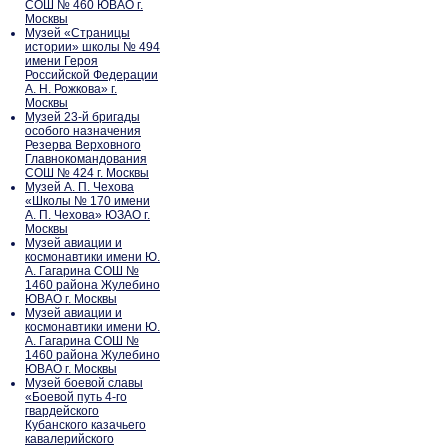
СОШ № 460 ЮВАО г.
Москвы
Музей «Страницы
истории» школы № 494
имени Героя
Российской Федерации
А. Н. Рожкова» г.
Москвы
Музей 23-й бригады
особого назначения
Резерва Верховного
Главнокомандования
СОШ № 424 г. Москвы
Музей А. П. Чехова
«Школы № 170 имени
А. П. Чехова» ЮЗАО г.
Москвы
Музей авиации и
космонавтики имени Ю.
А. Гагарина СОШ №
1460 района Жулебино
ЮВАО г. Москвы
Музей авиации и
космонавтики имени Ю.
А. Гагарина СОШ №
1460 района Жулебино
ЮВАО г. Москвы
Музей боевой славы
«Боевой путь 4-го
гвардейского
Кубанского казачьего
кавалерийского