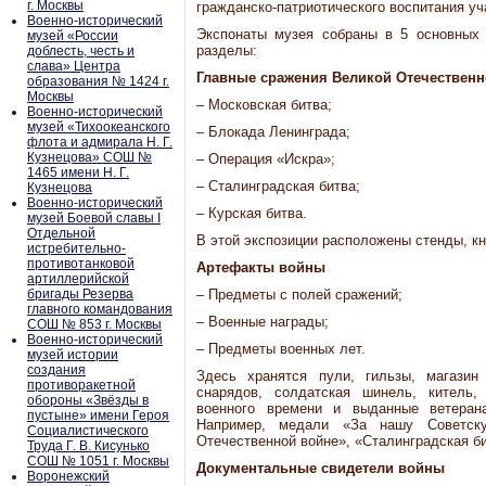
г. Москвы
гражданско-патриотического воспитания 
Военно-исторический
Экспонаты музея собраны в 5 основных 
музей «России
разделы:
доблесть, честь и
слава» Центра
Главные сражения Великой Отечествен
образования № 1424 г.
Москвы
– Московская битва;
Военно-исторический
музей «Тихоокеанского
– Блокада Ленинграда;
флота и адмирала Н. Г.
Кузнецова» СОШ №
– Операция «Искра»;
1465 имени Н. Г.
– Сталинградская битва;
Кузнецова
Военно-исторический
– Курская битва.
музей Боевой славы I
Отдельной
В этой экспозиции расположены стенды, кн
истребительно-
противотанковой
Артефакты войны
артиллерийской
бригады Резерва
– Предметы с полей сражений;
главного командования
– Военные награды;
СОШ № 853 г. Москвы
Военно-исторический
– Предметы военных лет.
музей истории
создания
Здесь хранятся пули, гильзы, магазин
противоракетной
снарядов, солдатская шинель, китель,
обороны «Звёзды в
военного времени и выданные ветер
пустыне» имени Героя
Например, медали «За нашу Советск
Социалистического
Отечественной войне», «Сталинградская бит
Труда Г. В. Кисунько
СОШ № 1051 г. Москвы
Документальные свидетели войны
Воронежский