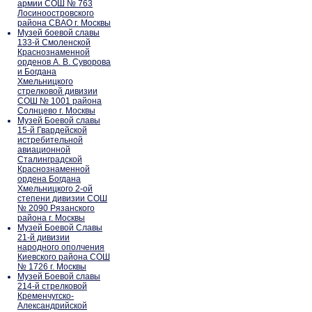
армии СОШ № 763
Лосиноостровского
района СВАО г. Москвы
Музей боевой славы
133-й Смоленской
Краснознаменной
орденов А. В. Суворова
и Богдана
Хмельницкого
стрелковой дивизии
СОШ № 1001 района
Солнцево г. Москвы
Музей Боевой славы
15-й Гвардейской
истребительной
авиационной
Сталинградской
Краснознаменной
ордена Богдана
Хмельницкого 2-ой
степени дивизии СОШ
№ 2090 Рязанского
района г. Москвы
Музей Боевой Славы
21-й дивизии
народного ополчения
Киевского района СОШ
№ 1726 г. Москвы
Музей Боевой славы
214-й стрелковой
Кременчугско-
Александрийской