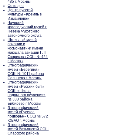
485 г. Москвы
Фото дня
Центр русской
культуры «Кремль в
Измайлово»
Чаунский
краеведческий музей г.
Певека Чукотского
автономного округа
Школьный музей
авиации и
космонавтики имени
маршала авиации Г. П.
Скорикова СОШ № 424
г. Москвы
Этнографический
музей «Берегиня»
СОШ № 1011 района
Солнцево г. Москвы
Этнографический
музей «Русский быт»
СОШ «Школа
надомного обучения»
№ 388 района
Бибирево г. Москвы
Этнографический
музей «Русское
подворье» СОШ № 572
ЮВАО г. Москвы
Этнографический
музей Вазьянской СОШ
Спасского района