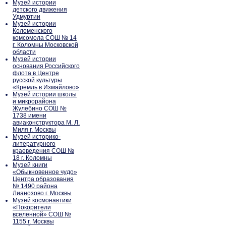
Музей истории
детского движения
Удмуртии
Музей истории
Коломенского
комсомола СОШ № 14
г. Коломны Московской
области
Музей истории
основания Российского
флота в Центре
русской культуры
«Кремль в Измайлово»
Музей истории школы
и микрорайона
Жулебино СОШ №
1738 имени
авиаконструктора М. Л.
Миля г. Москвы
Музей историко-
литературного
краеведения СОШ №
18 г. Коломны
Музей книги
«Обыкновенное чудо»
Центра образования
№ 1490 района
Лианозово г. Москвы
Музей космонавтики
«Покорители
вселенной» СОШ №
1155 г. Москвы