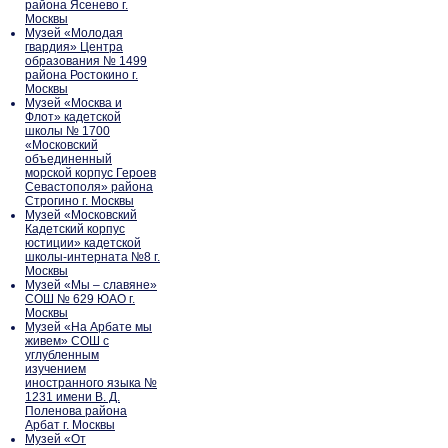
района Ясенево г.
Москвы
Музей «Молодая
гвардия» Центра
образования № 1499
района Ростокино г.
Москвы
Музей «Москва и
Флот» кадетской
школы № 1700
«Московский
объединенный
морской корпус Героев
Севастополя» района
Строгино г. Москвы
Музей «Московский
Кадетский корпус
юстиции» кадетской
школы-интерната №8 г.
Москвы
Музей «Мы – славяне»
СОШ № 629 ЮАО г.
Москвы
Музей «На Арбате мы
живем» СОШ с
углубленным
изучением
иностранного языка №
1231 имени В. Д.
Поленова района
Арбат г. Москвы
Музей «От