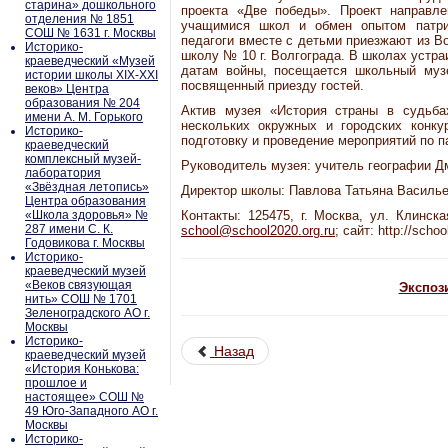
старина» дошкольного
проекта «Две победы». Проект направл
отделения № 1851
учащимися школ и обмен опытом патри
СОШ № 1631 г. Москвы
педагоги вместе с детьми приезжают из В
Историко-
школу № 10 г. Волгограда. В школах устр
краеведческий «Музей
датам войны, посещается школьный музе
истории школы XIX-XXI
посвященный приезду гостей.
веков» Центра
образования № 204
Актив музея «История страны в судьба
имени А. М. Горького
нескольких окружных и городских конку
Историко-
подготовку и проведение мероприятий по п
краеведческий
комплексный музей-
Руководитель музея: учитель географии Д
лаборатория
«Звёздная летопись»
Директор школы: Павлова Татьяна Василье
Центра образования
«Школа здоровья» №
Контакты: 125475, г. Москва, ул. Клинская
287 имени С. К.
school@school2020.org.ru
; сайт: http://schoo
Годовикова г. Москвы
Историко-
краеведческий музей
«Веков связующая
Экспоз
нить» СОШ № 1701
Зеленоградского АО г.
Москвы
Историко-
Назад
краеведческий музей
«История Конькова:
прошлое и
настоящее» СОШ №
49 Юго-Западного АО г.
Москвы
Историко-