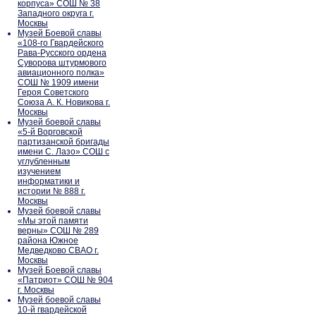
корпуса» СОШ № 38
Западного округа г.
Москвы
Музей Боевой славы
«108-го Гвардейского
Рава-Русского ордена
Суворова штурмового
авиационного полка»
СОШ № 1909 имени
Героя Советского
Союза А. К. Новикова г.
Москвы
Музей боевой славы
«5-й Ворговской
партизанской бригады
имени С. Лазо» СОШ с
углубленным
изучением
информатики и
истории № 888 г.
Москвы
Музей боевой славы
«Мы этой памяти
верны» СОШ № 289
района Южное
Медведково СВАО г.
Москвы
Музей Боевой славы
«Патриот» СОШ № 904
г. Москвы
Музей боевой славы
10-й гвардейской