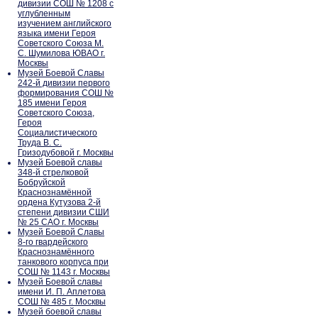
дивизии СОШ № 1208 с
углубленным
изучением английского
языка имени Героя
Советского Союза М.
С. Шумилова ЮВАО г.
Москвы
Музей Боевой Славы
242-й дивизии первого
формирования СОШ №
185 имени Героя
Советского Союза,
Героя
Социалистического
Труда В. С.
Гризодубовой г. Москвы
Музей Боевой славы
348-й стрелковой
Бобруйской
Краснознамённой
ордена Кутузова 2-й
степени дивизии СШИ
№ 25 САО г. Москвы
Музей Боевой Славы
8-го гвардейского
Краснознамённого
танкового корпуса при
СОШ № 1143 г. Москвы
Музей Боевой славы
имени И. П. Аплетова
СОШ № 485 г. Москвы
Музей боевой славы