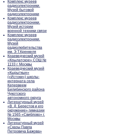
Комплекс музеев
радиоэлектроники.
Музей бытовой
радиоэлектроники
Комплекс музеев
радиоэлектроники.
Музей истории
военной техники связи
Комплекс музеев
радиоэлектроники.
Музей
радиолюбительства
им. Э.Т.Кренкеля
Краеведческий музей
«Крылатское» СОШ №
1133 г. Москвы
Краеведческий музей
«Кырыткын»
(«Истоки») школы-
интерната села
Кепервеем
Билибинского района
Чукотского
автономного округа
Литературный музей
«В. Д. Берестов и его
окружение» гимназии
№ 1565 «Свиблово» г.
Москвы
Литературный музей
«Сказы Павла
Петровича Бажова»