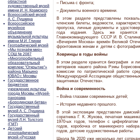
областной
– Письма с фронта;
художественный музей
имени И. Н. Крамского
– Документы военного времени.
Всероссийский музей
В этом разделе представлены похваль
А. С. Пушкина
членские билеты, ведомости, характеристи
Всероссийское
пропуска, личные документы и удостове
музейное
объединение
года издания. Здесь же хранятся 
музыкальной культуры
Главнокомандующего СССР И. В. Сталина,
имени М.И. Глинки
«Вечерняя Москва» времён Великой Отече
Географический музей
фронтовиков женам и детям с фотография
«Мы познаём мир»
СОШ № 2087
Ховринцы в годы войны
«Многопрофильный
В этом разделе хранится биография и л
образовательный
ветеранов нашего района Рэмы Борисовн
комплекс "Открытие"»
комиссии по патриотической работе ср
района Марьино
ЮВАО г. Москвы
Международной Ассоциации общественных
Государственное
защитниках Отечества».
бюджетное
Война и современность
учреждение культуры
города Москвы «Музей-
– Война глазами современных детей;
панорама
«Бородинская битва»
– История недавнего прошлого.
Государственный
музей А. С. Пушкина
В этой экспозиции представлен дамский
Государственный
соратника Г. К. Жукова, печатная машинк
музей Л.Н. Толстого
1970-ых годов, телефон с циферблатом 
(ГМТ)
годов, коробочка от маникюрного набора
Детский
годов, детские художественные работы.
этнографический
музей «Русская
Школа № 2020 уже несколько лет сотрудни