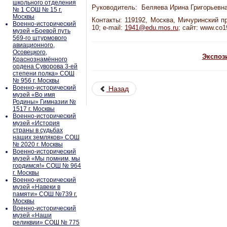
школьного отделения
Руководитель: Беляева Ирина Григорьевна
№ 1 СОШ № 15 г.
Москвы
Контакты: 119192, Москва, Мичуринский про
Военно-исторический
10; e-mail:
1941@edu.mos.ru
; сайт: www.co1
музей «Боевой путь
569-го штурмового
авиационного,
Осовецкого,
Экспоз
Краснознамённого
ордена Суворова 3-ей
степени полка» СОШ
№ 956 г. Москвы
Военно-исторический
Назад
музей «Во имя
Родины» Гимназии №
1517 г. Москвы
Военно-исторический
музей «История
страны в судьбах
наших земляков» СОШ
№ 2020 г. Москвы
Военно-исторический
музей «Мы помним, мы
гордимся!» СОШ № 964
г. Москвы
Военно-исторический
музей «Навеки в
памяти» СОШ №739 г.
Москвы
Военно-исторический
музей «Наши
реликвии» СОШ № 775