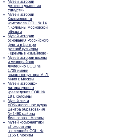
Музей истории
детского движения
Удмуртии
Музей истории
Коломенского
комсомола СОШ № 14
г. Коломны Московской
области
Музей истории
основания Российского
флота в Центре
русской культуры
«Кремль в Измайлово»
Музей истории школы
и микрорайона
Жулебино СОШ №
1738 имени
авиаконструктора М. Л.
Миля г. Москвы
Музей историко-
литературного
краеведения СОШ №
18 г. Коломны
Музей книги
«Обыкновенное чудо»
Центра образования
№ 1490 района
Лианозово г. Москвы
Музей космонавтики
«Покорители
вселенной» СОШ №
1155 г. Москвы