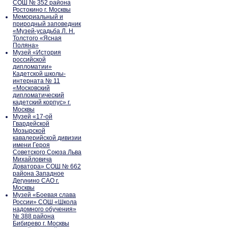
СОШ № 352 района
Ростокино г. Москвы
Мемориальный и
природный заповедник
«Музей-усадьба Л. Н.
Толстого «Ясная
Поляна»
Музей «История
российской
дипломатии»
Кадетской школы-
интерната № 11
«Московский
дипломатический
кадетский корпус» г.
Москвы
Музей «17-ой
Гвардейской
Мозырской
кавалерийской дивизии
имени Героя
Советского Союза Льва
Михайловича
Доватора» СОШ № 662
района Западное
Дегунино САО г.
Москвы
Музей «Боевая слава
России» СОШ «Школа
надомного обучения»
№ 388 района
Бибирево г. Москвы