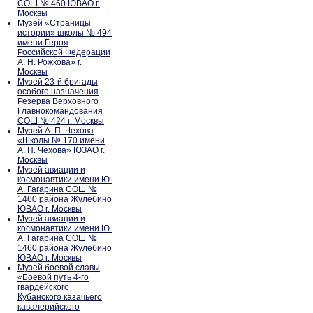
СОШ № 460 ЮВАО г.
Москвы
Музей «Страницы
истории» школы № 494
имени Героя
Российской Федерации
А. Н. Рожкова» г.
Москвы
Музей 23-й бригады
особого назначения
Резерва Верховного
Главнокомандования
СОШ № 424 г. Москвы
Музей А. П. Чехова
«Школы № 170 имени
А. П. Чехова» ЮЗАО г.
Москвы
Музей авиации и
космонавтики имени Ю.
А. Гагарина СОШ №
1460 района Жулебино
ЮВАО г. Москвы
Музей авиации и
космонавтики имени Ю.
А. Гагарина СОШ №
1460 района Жулебино
ЮВАО г. Москвы
Музей боевой славы
«Боевой путь 4-го
гвардейского
Кубанского казачьего
кавалерийского