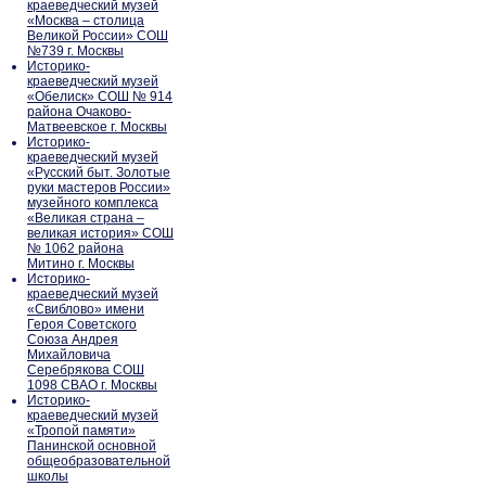
краеведческий музей
«Москва – столица
Великой России» СОШ
№739 г. Москвы
Историко-
краеведческий музей
«Обелиск» СОШ № 914
района Очаково-
Матвеевское г. Москвы
Историко-
краеведческий музей
«Русский быт. Золотые
руки мастеров России»
музейного комплекса
«Великая страна –
великая история» СОШ
№ 1062 района
Митино г. Москвы
Историко-
краеведческий музей
«Свиблово» имени
Героя Советского
Союза Андрея
Михайловича
Серебрякова СОШ
1098 СВАО г. Москвы
Историко-
краеведческий музей
«Тропой памяти»
Панинской основной
общеобразовательной
школы