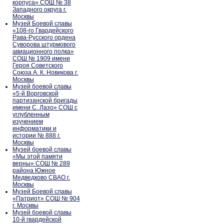
корпуса» СОШ № 38
Западного округа г.
Москвы
Музей Боевой славы
«108-го Гвардейского
Рава-Русского ордена
Суворова штурмового
авиационного полка»
СОШ № 1909 имени
Героя Советского
Союза А. К. Новикова г.
Москвы
Музей боевой славы
«5-й Ворговской
партизанской бригады
имени С. Лазо» СОШ с
углубленным
изучением
информатики и
истории № 888 г.
Москвы
Музей боевой славы
«Мы этой памяти
верны» СОШ № 289
района Южное
Медведково СВАО г.
Москвы
Музей Боевой славы
«Патриот» СОШ № 904
г. Москвы
Музей боевой славы
10-й гвардейской