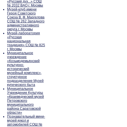
«Русский дух...» СОШ
№ 2032 ВАО г. Москвы
Музей-клуб имени
Героя Советского
Союза В. Ф. Маргелова
СОШ № 262 Западного
административного
округа г. Москвы
Музей-лаборатория
«Русская
национальная
традиция» СОШ № 825
г. Москвы
Муниципальное
учреждение
«Козьмодемьянский
культурно-
исторический
музейный комплекс»,
структурное
подразделение Музей
купеческого быта
Муниципальное
Учреждение Культуры
«Краеведческий музей
Петровского
муниципального
района Саратовской
области»
Познавательный мини-
музей кукол и
автомобилей СОШ №