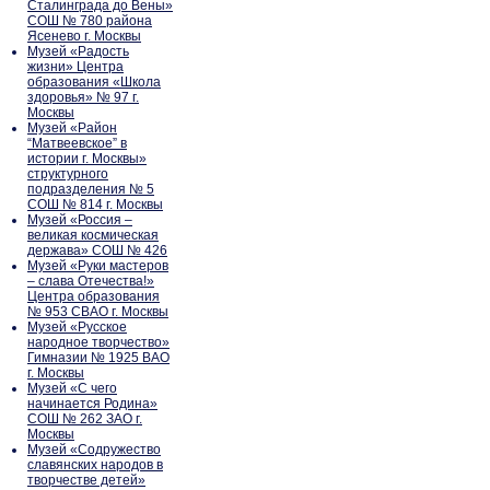
Сталинграда до Вены»
СОШ № 780 района
Ясенево г. Москвы
Музей «Радость
жизни» Центра
образования «Школа
здоровья» № 97 г.
Москвы
Музей «Район
“Матвеевское” в
истории г. Москвы»
структурного
подразделения № 5
СОШ № 814 г. Москвы
Музей «Россия –
великая космическая
держава» СОШ № 426
Музей «Руки мастеров
– слава Отечества!»
Центра образования
№ 953 СВАО г. Москвы
Музей «Русское
народное творчество»
Гимназии № 1925 ВАО
г. Москвы
Музей «С чего
начинается Родина»
СОШ № 262 ЗАО г.
Москвы
Музей «Содружество
славянских народов в
творчестве детей»