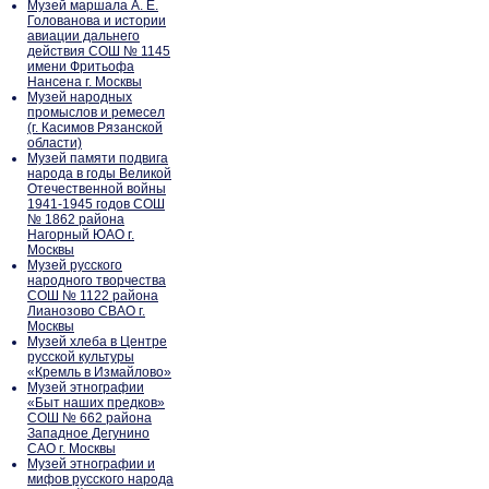
Музей маршала А. Е.
Голованова и истории
авиации дальнего
действия СОШ № 1145
имени Фритьофа
Нансена г. Москвы
Музей народных
промыслов и ремесел
(г. Касимов Рязанской
области)
Музей памяти подвига
народа в годы Великой
Отечественной войны
1941-1945 годов СОШ
№ 1862 района
Нагорный ЮАО г.
Москвы
Музей русского
народного творчества
СОШ № 1122 района
Лианозово СВАО г.
Москвы
Музей хлеба в Центре
русской культуры
«Кремль в Измайлово»
Музей этнографии
«Быт наших предков»
СОШ № 662 района
Западное Дегунино
САО г. Москвы
Музей этнографии и
мифов русского народа