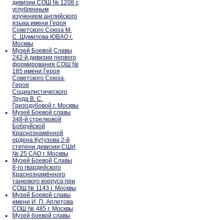
дивизии СОШ № 1208 с
углубленным
изучением английского
языка имени Героя
Советского Союза М.
С. Шумилова ЮВАО г.
Москвы
Музей Боевой Славы
242-й дивизии первого
формирования СОШ №
185 имени Героя
Советского Союза,
Героя
Социалистического
Труда В. С.
Гризодубовой г. Москвы
Музей Боевой славы
348-й стрелковой
Бобруйской
Краснознамённой
ордена Кутузова 2-й
степени дивизии СШИ
№ 25 САО г. Москвы
Музей Боевой Славы
8-го гвардейского
Краснознамённого
танкового корпуса при
СОШ № 1143 г. Москвы
Музей Боевой славы
имени И. П. Аплетова
СОШ № 485 г. Москвы
Музей боевой славы