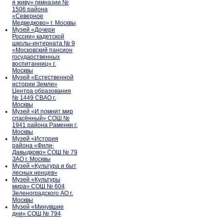
я живу» гимназии №
1506 района
«Северное
Медведково» г. Москвы
Музей «Дочери
России» кадетской
школы-интерната № 9
«Московский пансион
государственных
воспитанниц» г.
Москвы
Музей «Естественной
истории Земли»
Центра образования
№ 1449 СВАО г.
Москвы
Музей «И помнит мир
спасённый» СОШ №
1941 района Раменки г.
Москвы
Музей «История
района «Фили-
Давыдково» СОШ № 79
ЗАО г. Москвы
Музей «Культура и быт
лесных ненцев»
Музей «Культуры
мира» СОШ № 604
Зеленоградского АО г.
Москвы
Музей «Минувшие
дни» СОШ № 794