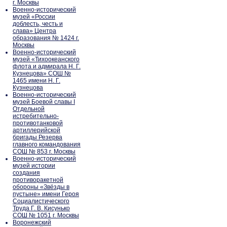
г. Москвы
Военно-исторический
музей «России
доблесть, честь и
слава» Центра
образования № 1424 г.
Москвы
Военно-исторический
музей «Тихоокеанского
флота и адмирала Н. Г.
Кузнецова» СОШ №
1465 имени Н. Г.
Кузнецова
Военно-исторический
музей Боевой славы I
Отдельной
истребительно-
противотанковой
артиллерийской
бригады Резерва
главного командования
СОШ № 853 г. Москвы
Военно-исторический
музей истории
создания
противоракетной
обороны «Звёзды в
пустыне» имени Героя
Социалистического
Труда Г. В. Кисунько
СОШ № 1051 г. Москвы
Воронежский