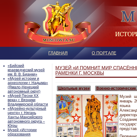
ГЛАВНАЯ
О ПОРТАЛЕ
«Бийский
МУЗЕЙ «И ПОМНИТ МИР СПАСЁНН
краеведческий музей
РАМЕНКИ Г. МОСКВЫ
им. В. В. Бианки»
«Музей истории и
археологии г. Надыма»
(Ямало-Ненецкий
Школьные музеи
Военно-исторические
автономный округ)
«Музей Песни ХХ
Музей ш
века» г. Вязники
январь 2
Владимирской области
языка 
«Музейно-культурный
Алексан
центр» г. Нягань
директо
Ханты-Мансийского
Создан
автономного округа –
госуда
Югры
представ
Mузей «Истории
образования
Первичн