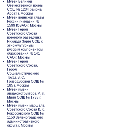
Музей Великой
Отечественной войны
СОШ № 1234 района
Арбат г. Москвы
Музей воинской славы
России гимназии №
1599 ЮВАО г. Москвы
Музей Героя
Советского Союза
военного разведчика
Рихарда Зорге СОШ с
этнокультурным
русским компонентом
образования № 141
САО г. Москвы
Музей Героя
Советского Союза,
Героя
Социалистического
Труда В. С.
Гризодубовой СОШ №
185 г. Москвы
Музей имени
авиаконструктора М. Л.
Миля СОШ № 1738 г.
Москвы
Музей имени маршала
Советского Союза К. К.
Рокоссовского СОШ №
1150 Зеленоградского
административного
округа г. Москвы