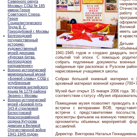
Северного округа
напра
Москвы» СОШ № 185
Отечест
имени Героя
работу 
Советского Союза,
програ
Героя
оформл
Социалистического
Великой
Труда В. С.
иметь ши
Гризодубовой г. Москвы
Белгородский
и нравст
государственный
Детьми
историко-
объёмны
художественный
1941-1945 годов и создано двадцать экс
музей-диорама
«Курская битва.
событий той эпохи. С помощью родител
Белгородское
собрать подлинные документы военных
направление»
найденные при раскопках в Рузском районе
Военно-исторический
нарисованные учащимися школы.
мемориальный музей
«Боевой славы» СОШ с
Собран большой книжный материал о В
углубленным
архивный материал военной хроники (700+7
изучением английского
Музей был открыт 15 января 2006 года. 30
языка № 1279 района
соответствии статусу «Музея образовател
Зюзино г. Москвы
Военно-исторический
Помещение музея позволяет проводить в н
музей «Боевой путь
встречи с ветеранами ВОВ, представит
343-й стрелковой
встречи с представителями посольств
Белостокской
просмотры фильмов на военную тематику, л
Краснознамённой
ордена Кутузова
оргкомитеты объемных мероприятий: фор
дивизии в Великой
ассамблей.
Отечественной войне
Директор: Викторова Наталья Геннадиевна.
1941-1945 годов»