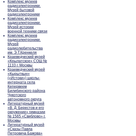
Комплекс музеев
радиоэлектроники.
Музей бытовой
радиоэлектроники
Комплекс музеев
радиоэлектроники.
Музей истории
военной техники связи
Комплекс музеев
радиоэлектроники.
Музей
радиолюбительства
им. Э.Т.Кренкеля
Краеведческий музей
«Крылатское» СОШ №
1133 г. Москвы
Краеведческий музей
«Кырыткын»
(«Истоки») школы-
интерната села
Кепервеем
Билибинского района
Чукотского
автономного округа
Литературный музей
«В. Д. Берестов и его
окружение» гимназии
№ 1565 «Свиблово» г.
Москвы
Литературный музей
«Сказы Павла
Петровича Бажова»