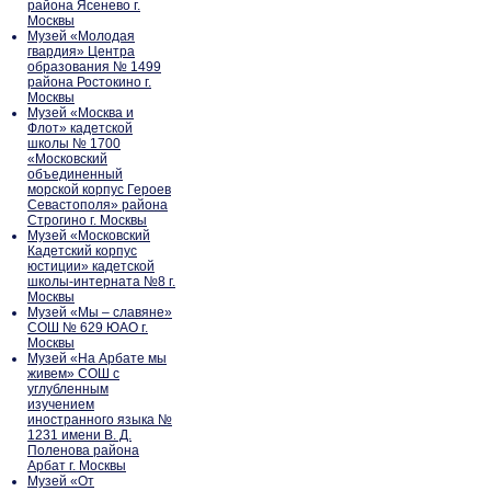
района Ясенево г.
Москвы
Музей «Молодая
гвардия» Центра
образования № 1499
района Ростокино г.
Москвы
Музей «Москва и
Флот» кадетской
школы № 1700
«Московский
объединенный
морской корпус Героев
Севастополя» района
Строгино г. Москвы
Музей «Московский
Кадетский корпус
юстиции» кадетской
школы-интерната №8 г.
Москвы
Музей «Мы – славяне»
СОШ № 629 ЮАО г.
Москвы
Музей «На Арбате мы
живем» СОШ с
углубленным
изучением
иностранного языка №
1231 имени В. Д.
Поленова района
Арбат г. Москвы
Музей «От