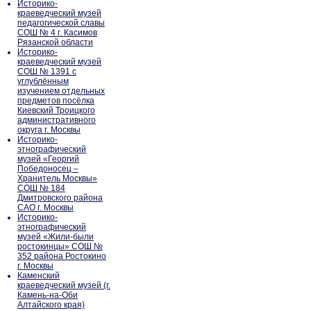
Историко-
краеведческий музей
педагогической славы
СОШ № 4 г. Касимов
Рязанской области
Историко-
краеведческий музей
СОШ № 1391 с
углублённым
изучением отдельных
предметов посёлка
Киевский Троицкого
административного
округа г. Москвы
Историко-
этнографический
музей «Георгий
Победоносец –
Хранитель Москвы»
СОШ № 184
Дмитровского района
САО г. Москвы
Историко-
этнографический
музей «Жили-были
ростокинцы» СОШ №
352 района Ростокино
г. Москвы
Каменский
краеведческий музей (г.
Камень-на-Оби
Алтайского края)