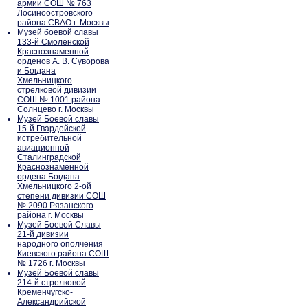
армии СОШ № 763
Лосиноостровского
района СВАО г. Москвы
Музей боевой славы
133-й Смоленской
Краснознаменной
орденов А. В. Суворова
и Богдана
Хмельницкого
стрелковой дивизии
СОШ № 1001 района
Солнцево г. Москвы
Музей Боевой славы
15-й Гвардейской
истребительной
авиационной
Сталинградской
Краснознаменной
ордена Богдана
Хмельницкого 2-ой
степени дивизии СОШ
№ 2090 Рязанского
района г. Москвы
Музей Боевой Славы
21-й дивизии
народного ополчения
Киевского района СОШ
№ 1726 г. Москвы
Музей Боевой славы
214-й стрелковой
Кременчугско-
Александрийской