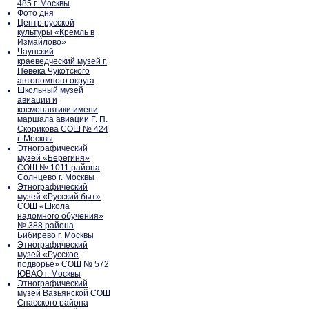
485 г. Москвы
Фото дня
Центр русской
культуры «Кремль в
Измайлово»
Чаунский
краеведческий музей г.
Певека Чукотского
автономного округа
Школьный музей
авиации и
космонавтики имени
маршала авиации Г. П.
Скорикова СОШ № 424
г. Москвы
Этнографический
музей «Берегиня»
СОШ № 1011 района
Солнцево г. Москвы
Этнографический
музей «Русский быт»
СОШ «Школа
надомного обучения»
№ 388 района
Бибирево г. Москвы
Этнографический
музей «Русское
подворье» СОШ № 572
ЮВАО г. Москвы
Этнографический
музей Вазьянской СОШ
Спасского района