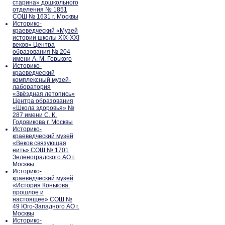
старина» дошкольного
отделения № 1851
СОШ № 1631 г. Москвы
Историко-
краеведческий «Музей
истории школы XIX-XXI
веков» Центра
образования № 204
имени А. М. Горького
Историко-
краеведческий
комплексный музей-
лаборатория
«Звёздная летопись»
Центра образования
«Школа здоровья» №
287 имени С. К.
Годовикова г. Москвы
Историко-
краеведческий музей
«Веков связующая
нить» СОШ № 1701
Зеленоградского АО г.
Москвы
Историко-
краеведческий музей
«История Конькова:
прошлое и
настоящее» СОШ №
49 Юго-Западного АО г.
Москвы
Историко-