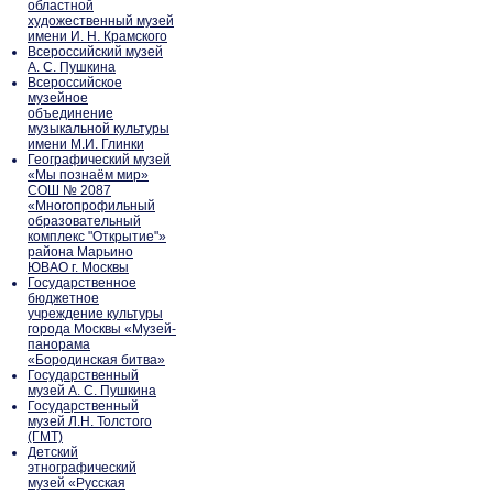
областной
художественный музей
имени И. Н. Крамского
Всероссийский музей
А. С. Пушкина
Всероссийское
музейное
объединение
музыкальной культуры
имени М.И. Глинки
Географический музей
«Мы познаём мир»
СОШ № 2087
«Многопрофильный
образовательный
комплекс "Открытие"»
района Марьино
ЮВАО г. Москвы
Государственное
бюджетное
учреждение культуры
города Москвы «Музей-
панорама
«Бородинская битва»
Государственный
музей А. С. Пушкина
Государственный
музей Л.Н. Толстого
(ГМТ)
Детский
этнографический
музей «Русская