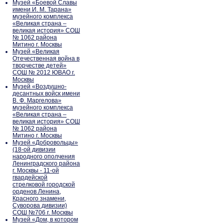
Музей «Боевой Славы
имени И. М. Тарана»
музейного комплекса
«Великая страна –
великая история» СОШ
№ 1062 района
Митино г. Москвы
Музей «Великая
Отечественная война в
творчестве детей»
СОШ № 2012 ЮВАО г.
Москвы
Музей «Воздушно-
десантных войск имени
В. Ф. Маргелова»
музейного комплекса
«Великая страна –
великая история» СОШ
№ 1062 района
Митино г. Москвы
Музей «Добровольцы»
(18-ой дивизии
народного ополчения
Ленинградского района
г. Москвы - 11-ой
гвардейской
стрелковой городской
орденов Ленина,
Красного знамени,
Суворова дивизии)
СОШ №706 г. Москвы
Музей «Дом, в котором