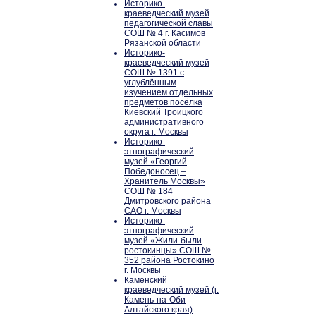
Историко-
краеведческий музей
педагогической славы
СОШ № 4 г. Касимов
Рязанской области
Историко-
краеведческий музей
СОШ № 1391 с
углублённым
изучением отдельных
предметов посёлка
Киевский Троицкого
административного
округа г. Москвы
Историко-
этнографический
музей «Георгий
Победоносец –
Хранитель Москвы»
СОШ № 184
Дмитровского района
САО г. Москвы
Историко-
этнографический
музей «Жили-были
ростокинцы» СОШ №
352 района Ростокино
г. Москвы
Каменский
краеведческий музей (г.
Камень-на-Оби
Алтайского края)