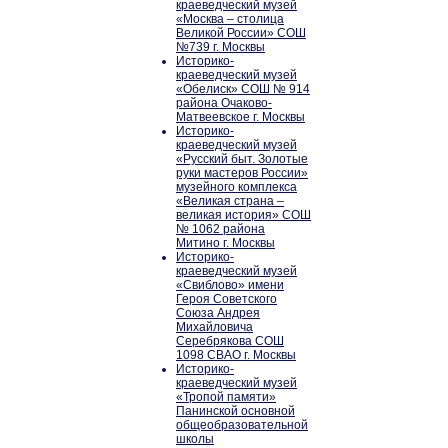
краеведческий музей
«Москва – столица
Великой России» СОШ
№739 г. Москвы
Историко-
краеведческий музей
«Обелиск» СОШ № 914
района Очаково-
Матвеевское г. Москвы
Историко-
краеведческий музей
«Русский быт. Золотые
руки мастеров России»
музейного комплекса
«Великая страна –
великая история» СОШ
№ 1062 района
Митино г. Москвы
Историко-
краеведческий музей
«Свиблово» имени
Героя Советского
Союза Андрея
Михайловича
Серебрякова СОШ
1098 СВАО г. Москвы
Историко-
краеведческий музей
«Тропой памяти»
Панинской основной
общеобразовательной
школы