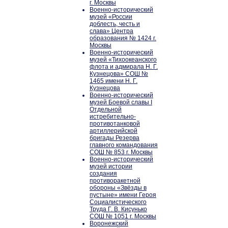
г. Москвы
Военно-исторический
музей «России
доблесть, честь и
слава» Центра
образования № 1424 г.
Москвы
Военно-исторический
музей «Тихоокеанского
флота и адмирала Н. Г.
Кузнецова» СОШ №
1465 имени Н. Г.
Кузнецова
Военно-исторический
музей Боевой славы I
Отдельной
истребительно-
противотанковой
артиллерийской
бригады Резерва
главного командования
СОШ № 853 г. Москвы
Военно-исторический
музей истории
создания
противоракетной
обороны «Звёзды в
пустыне» имени Героя
Социалистического
Труда Г. В. Кисунько
СОШ № 1051 г. Москвы
Воронежский