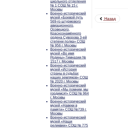
школьного отделения
№ 1 СОШ № 15 г.
Москвы
Военно-исторический
музей «Боевой путь
Назад
569-го штурмового
авиационного,
Осовецкого,
Краснознамённого
ордена Суворова 3-ей
степени полка» СОШ
№ 956 г. Москвы
Военно-исторический
музей «Во имя
Родины» Гимназии №
1517 г. Москвы
Военно-исторический
музей «История
страны в судьбах
наших земляков» СОШ
№ 2020 г. Москвы
Военно-исторический
музей «Мы помним, мы
гордимся!» СОШ № 964
г. Москвы
Военно-исторический
музей «Навеки в
памяти» СОШ №739 г.
Москвы
Военно-исторический
музей «Наши
реликвии» СОШ № 775