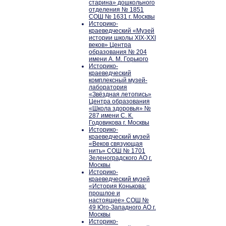
старина» дошкольного
отделения № 1851
СОШ № 1631 г. Москвы
Историко-
краеведческий «Музей
истории школы XIX-XXI
веков» Центра
образования № 204
имени А. М. Горького
Историко-
краеведческий
комплексный музей-
лаборатория
«Звёздная летопись»
Центра образования
«Школа здоровья» №
287 имени С. К.
Годовикова г. Москвы
Историко-
краеведческий музей
«Веков связующая
нить» СОШ № 1701
Зеленоградского АО г.
Москвы
Историко-
краеведческий музей
«История Конькова:
прошлое и
настоящее» СОШ №
49 Юго-Западного АО г.
Москвы
Историко-