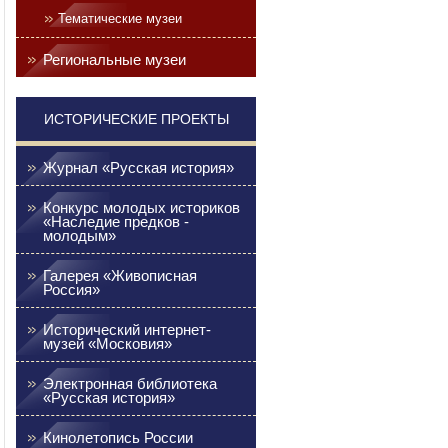
Тематические музеи
Региональные музеи
ИСТОРИЧЕСКИЕ ПРОЕКТЫ
Журнал «Русская история»
Конкурс молодых историков
«Наследие предков -
молодым»
Галерея «Живописная
Россия»
Исторический интернет-
музей «Московия»
Электронная библиотека
«Русская история»
Кинолетопись России