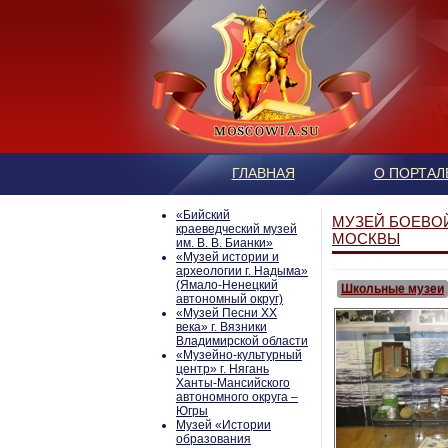
ГЛАВНАЯ
О ПОРТАЛ
«Бийский
МУЗЕЙ БОЕВОЙ
краеведческий музей
МОСКВЫ
им. В. В. Бианки»
«Музей истории и
археологии г. Надыма»
(Ямало-Ненецкий
Школьные музеи
автономный округ)
«Музей Песни ХХ
века» г. Вязники
Владимирской области
«Музейно-культурный
центр» г. Нягань
Ханты-Мансийского
автономного округа –
Югры
Mузей «Истории
образования