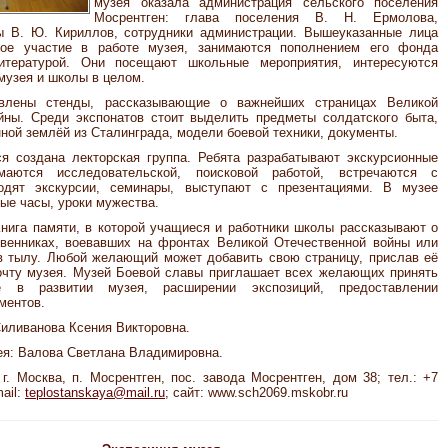
музея оказала администрация сельского поселения
Мосрентген: глава поселения В. Н. Ермолова,
ы В. Ю. Кириллов, сотрудники администрации. Вышеуказанные лица
ное участие в работе музея, занимаются пополнением его фонда
итературой. Они посещают школьные мероприятия, интересуются
музея и школы в целом.
влены стенды, рассказывающие о важнейших страницах Великой
йны. Среди экспонатов стоит выделить предметы солдатского быта,
ной землёй из Сталинграда, модели боевой техники, документы.
я создана лекторская группа. Ребята разрабатывают экскурсионные
маются исследовательской, поисковой работой, встречаются с
водят экскурсии, семинары, выступают с презентациями. В музее
ые часы, уроки мужества.
Книга памяти, в которой учащиеся и работники школы рассказывают о
твенниках, воевавших на фронтах Великой Отечественной войны или
в тылу. Любой желающий может добавить свою страницу, прислав её
очту музея. Музей Боевой славы приглашает всех желающих принять
е в развитии музея, расширении экспозиций, предоставлении
ментов.
иливанова Ксения Викторовна.
ея: Валова Светлана Владимировна.
 г. Москва, п. Мосрентген, пос. завода Мосрентген, дом 38; тел.: +7
mail:
teplostanskaya@mail.ru
; сайт: www.sch2069.mskobr.ru