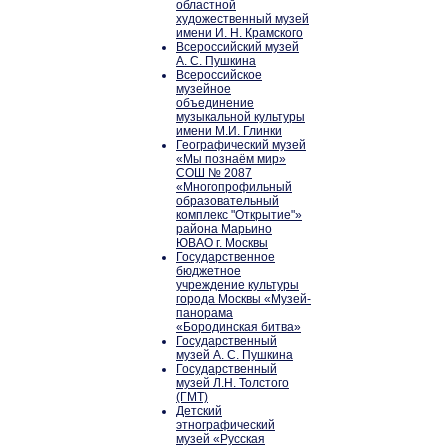
областной
художественный музей
имени И. Н. Крамского
Всероссийский музей
А. С. Пушкина
Всероссийское
музейное
объединение
музыкальной культуры
имени М.И. Глинки
Географический музей
«Мы познаём мир»
СОШ № 2087
«Многопрофильный
образовательный
комплекс "Открытие"»
района Марьино
ЮВАО г. Москвы
Государственное
бюджетное
учреждение культуры
города Москвы «Музей-
панорама
«Бородинская битва»
Государственный
музей А. С. Пушкина
Государственный
музей Л.Н. Толстого
(ГМТ)
Детский
этнографический
музей «Русская