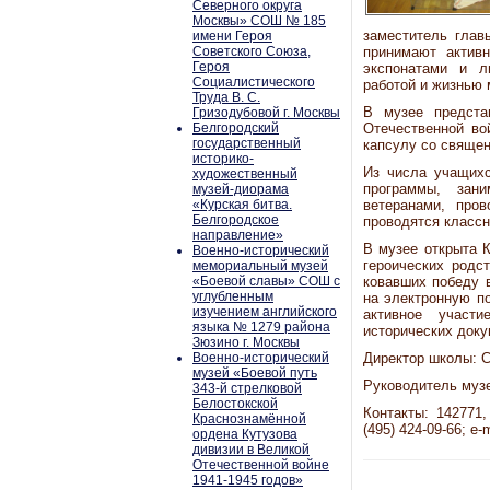
Северного округа
Москвы» СОШ № 185
заместитель глав
имени Героя
Советского Союза,
принимают актив
Героя
экспонатами и л
Социалистического
работой и жизнью 
Труда В. С.
В музее предста
Гризодубовой г. Москвы
Белгородский
Отечественной во
государственный
капсулу со священ
историко-
Из числа учащихс
художественный
программы, зани
музей-диорама
«Курская битва.
ветеранами, про
Белгородское
проводятся классн
направление»
В музее открыта 
Военно-исторический
героических родс
мемориальный музей
«Боевой славы» СОШ с
ковавших победу 
углубленным
на электронную п
изучением английского
активное участи
языка № 1279 района
исторических доку
Зюзино г. Москвы
Военно-исторический
Директор школы: С
музей «Боевой путь
Руководитель муз
343-й стрелковой
Белостокской
Контакты: 142771,
Краснознамённой
(495) 424-09-66; e-
ордена Кутузова
дивизии в Великой
Отечественной войне
1941-1945 годов»