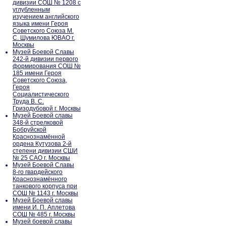
дивизии СОШ № 1208 с
углубленным
изучением английского
языка имени Героя
Советского Союза М.
С. Шумилова ЮВАО г.
Москвы
Музей Боевой Славы
242-й дивизии первого
формирования СОШ №
185 имени Героя
Советского Союза,
Героя
Социалистического
Труда В. С.
Гризодубовой г. Москвы
Музей Боевой славы
348-й стрелковой
Бобруйской
Краснознамённой
ордена Кутузова 2-й
степени дивизии СШИ
№ 25 САО г. Москвы
Музей Боевой Славы
8-го гвардейского
Краснознамённого
танкового корпуса при
СОШ № 1143 г. Москвы
Музей Боевой славы
имени И. П. Аплетова
СОШ № 485 г. Москвы
Музей боевой славы