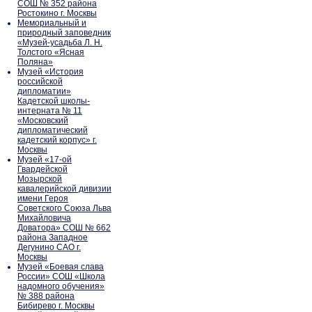
СОШ № 352 района
Ростокино г. Москвы
Мемориальный и
природный заповедник
«Музей-усадьба Л. Н.
Толстого «Ясная
Поляна»
Музей «История
российской
дипломатии»
Кадетской школы-
интерната № 11
«Московский
дипломатический
кадетский корпус» г.
Москвы
Музей «17-ой
Гвардейской
Мозырской
кавалерийской дивизии
имени Героя
Советского Союза Льва
Михайловича
Доватора» СОШ № 662
района Западное
Дегунино САО г.
Москвы
Музей «Боевая слава
России» СОШ «Школа
надомного обучения»
№ 388 района
Бибирево г. Москвы