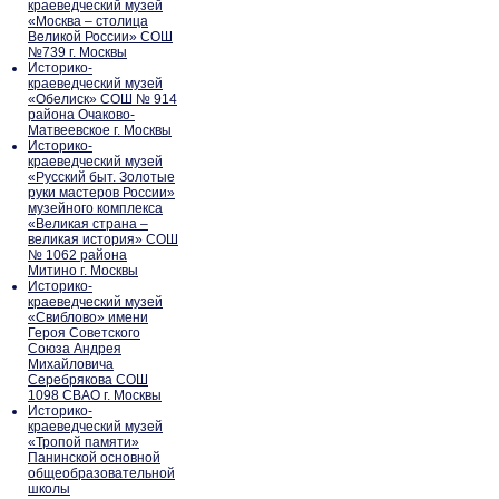
краеведческий музей
«Москва – столица
Великой России» СОШ
№739 г. Москвы
Историко-
краеведческий музей
«Обелиск» СОШ № 914
района Очаково-
Матвеевское г. Москвы
Историко-
краеведческий музей
«Русский быт. Золотые
руки мастеров России»
музейного комплекса
«Великая страна –
великая история» СОШ
№ 1062 района
Митино г. Москвы
Историко-
краеведческий музей
«Свиблово» имени
Героя Советского
Союза Андрея
Михайловича
Серебрякова СОШ
1098 СВАО г. Москвы
Историко-
краеведческий музей
«Тропой памяти»
Панинской основной
общеобразовательной
школы