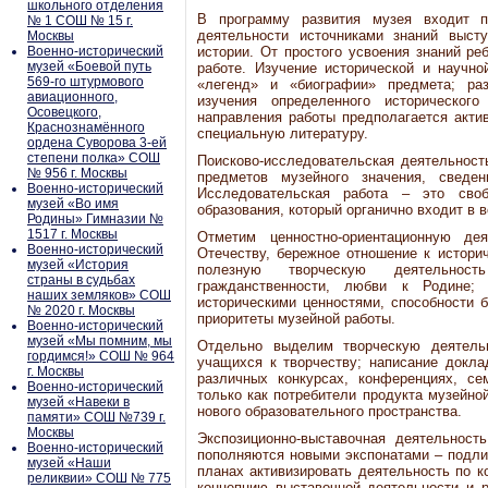
школьного отделения
В программу развития музея входит п
№ 1 СОШ № 15 г.
деятельности источниками знаний высту
Москвы
Военно-исторический
истории. От простого усвоения знаний ре
музей «Боевой путь
работе. Изучение исторической и научно
569-го штурмового
«легенд» и «биографии» предмета; раз
авиационного,
изучения определенного историческог
Осовецкого,
направления работы предполагается акти
Краснознамённого
специальную литературу.
ордена Суворова 3-ей
степени полка» СОШ
Поисково-исследовательская деятельност
№ 956 г. Москвы
предметов музейного значения, сведе
Военно-исторический
Исследовательская работа – это сво
музей «Во имя
образования, который органично входит в 
Родины» Гимназии №
1517 г. Москвы
Отметим ценностно-ориентационную де
Военно-исторический
Отечеству, бережное отношение к истори
музей «История
полезную творческую деятельност
страны в судьбах
гражданственности, любви к Родине;
наших земляков» СОШ
историческими ценностями, способности б
№ 2020 г. Москвы
приоритеты музейной работы.
Военно-исторический
музей «Мы помним, мы
Отдельно выделим творческую деятельн
гордимся!» СОШ № 964
учащихся к творчеству; написание доклад
г. Москвы
различных конкурсах, конференциях, с
Военно-исторический
только как потребители продукта музейной
музей «Навеки в
нового образовательного пространства.
памяти» СОШ №739 г.
Москвы
Экспозиционно-выставочная деятельност
Военно-исторический
пополняются новыми экспонатами – подли
музей «Наши
планах активизировать деятельность по к
реликвии» СОШ № 775
концепцию выставочной деятельности и р