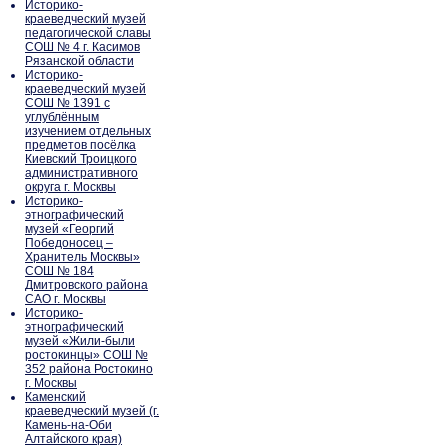
Историко-
краеведческий музей
педагогической славы
СОШ № 4 г. Касимов
Рязанской области
Историко-
краеведческий музей
СОШ № 1391 с
углублённым
изучением отдельных
предметов посёлка
Киевский Троицкого
административного
округа г. Москвы
Историко-
этнографический
музей «Георгий
Победоносец –
Хранитель Москвы»
СОШ № 184
Дмитровского района
САО г. Москвы
Историко-
этнографический
музей «Жили-были
ростокинцы» СОШ №
352 района Ростокино
г. Москвы
Каменский
краеведческий музей (г.
Камень-на-Оби
Алтайского края)