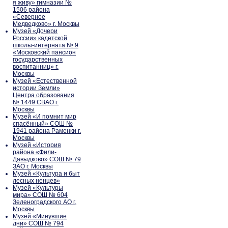
я живу» гимназии №
1506 района
«Северное
Медведково» г. Москвы
Музей «Дочери
России» кадетской
школы-интерната № 9
«Московский пансион
государственных
воспитанниц» г.
Москвы
Музей «Естественной
истории Земли»
Центра образования
№ 1449 СВАО г.
Москвы
Музей «И помнит мир
спасённый» СОШ №
1941 района Раменки г.
Москвы
Музей «История
района «Фили-
Давыдково» СОШ № 79
ЗАО г. Москвы
Музей «Культура и быт
лесных ненцев»
Музей «Культуры
мира» СОШ № 604
Зеленоградского АО г.
Москвы
Музей «Минувшие
дни» СОШ № 794