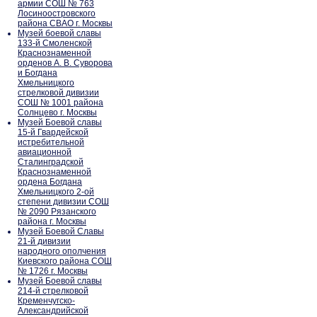
армии СОШ № 763
Лосиноостровского
района СВАО г. Москвы
Музей боевой славы
133-й Смоленской
Краснознаменной
орденов А. В. Суворова
и Богдана
Хмельницкого
стрелковой дивизии
СОШ № 1001 района
Солнцево г. Москвы
Музей Боевой славы
15-й Гвардейской
истребительной
авиационной
Сталинградской
Краснознаменной
ордена Богдана
Хмельницкого 2-ой
степени дивизии СОШ
№ 2090 Рязанского
района г. Москвы
Музей Боевой Славы
21-й дивизии
народного ополчения
Киевского района СОШ
№ 1726 г. Москвы
Музей Боевой славы
214-й стрелковой
Кременчугско-
Александрийской