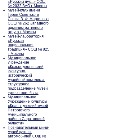
«Русский дух...» СОШ
№ 2032 ВАО г. Москвы
Музей-клуб имени
Героя Советского
Союза В. Ф. Маргелова
СОШ № 262 Западного
административного
округа г. Москвы
Музей-лаборатория
«Русская
национальная
традиция» СОШ № 825
г. Москвы
Муниципальное
учреждение
«Козьмодемьянский
культурно-
исторический
музейный комплекс»,
структурное
подразделение Музей
купеческого быта
Муниципальное
Учреждение Культуры
«Краеведческий музей
Петровского
муниципального
района Саратовской
области»
Познавательный мини-
музей кукол и
автомобилей СОШ №