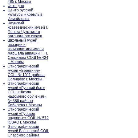
485 г. Москвы
Фото дня
Центр русской
культуры «Кремль в
Измайлово»
Чаунский
краеведческий музей г.
Певека Чукотского
автономного округа
Школьный музей
авиации и
космонавтики имени
маршала авиации Г. П.
Скорикова СОШ № 424
г. Москвы
Этнографический
музей «Берегиня»
СОШ № 1011 района
Солнцево г. Москвы
Этнографический
музей «Русский быт»
СОШ «Школа
надомного обучения»
№ 388 района
Бибирево г. Москвы
Этнографический
музей «Русское
подворье» СОШ № 572
ЮВАО г. Москвы
Этнографический
музей Вазьянской СОШ
Спасского района