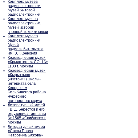
Комплекс музеев
радиоэлектроники.
Музей бытовой
радиоэлектроники
Комплекс музеев
радиоэлектроники.
Музей истории
военной техники связи
Комплекс музеев
радиоэлектроники.
Музей
радиолюбительства
им. Э.Т.Кренкеля
Краеведческий музей
«Крылатское» СОШ №
1133 г. Москвы
Краеведческий музей
«Кырыткын»
(«Истоки») школы-
интерната села
Кепервеем
Билибинского района
Чукотского
автономного округа
Литературный музей
«В. Д. Берестов и его
окружение» гимназии
№ 1565 «Свиблово» г.
Москвы
Литературный музей
«Сказы Павла
Петровича Бажова»