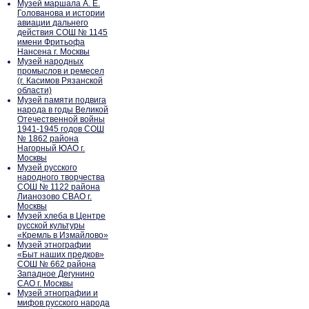
Музей маршала А. Е.
Голованова и истории
авиации дальнего
действия СОШ № 1145
имени Фритьофа
Нансена г. Москвы
Музей народных
промыслов и ремесел
(г. Касимов Рязанской
области)
Музей памяти подвига
народа в годы Великой
Отечественной войны
1941-1945 годов СОШ
№ 1862 района
Нагорный ЮАО г.
Москвы
Музей русского
народного творчества
СОШ № 1122 района
Лианозово СВАО г.
Москвы
Музей хлеба в Центре
русской культуры
«Кремль в Измайлово»
Музей этнографии
«Быт наших предков»
СОШ № 662 района
Западное Дегунино
САО г. Москвы
Музей этнографии и
мифов русского народа