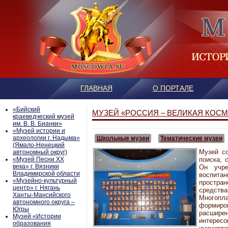
ГЛАВНАЯ
О ПОРТАЛЕ
«Бийский
МУЗЕЙ «РОССИЯ – ВЕЛИКАЯ КОСМ
краеведческий музей
им. В. В. Бианки»
«Музей истории и
археологии г. Надыма»
Школьные музеи
Тематические музеи
(Ямало-Ненецкий
Музей с
автономный округ)
«Музей Песни ХХ
поиска, 
века» г. Вязники
Он учре
Владимирской области
воспита
«Музейно-культурный
простр
центр» г. Нягань
средст
Ханты-Мансийского
Многоп
автономного округа –
формиро
Югры
расшире
Mузей «Истории
интерес
образования