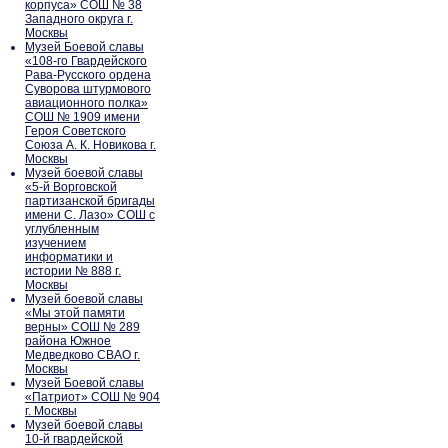
корпуса» СОШ № 38
Западного округа г.
Москвы
Музей Боевой славы
«108-го Гвардейского
Рава-Русского ордена
Суворова штурмового
авиационного полка»
СОШ № 1909 имени
Героя Советского
Союза А. К. Новикова г.
Москвы
Музей боевой славы
«5-й Ворговской
партизанской бригады
имени С. Лазо» СОШ с
углубленным
изучением
информатики и
истории № 888 г.
Москвы
Музей боевой славы
«Мы этой памяти
верны» СОШ № 289
района Южное
Медведково СВАО г.
Москвы
Музей Боевой славы
«Патриот» СОШ № 904
г. Москвы
Музей боевой славы
10-й гвардейской