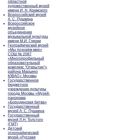
областной
художественный музей
имени И. Н. Крамского
Всероссийский музей
А. С. Пушкина
Всероссийское
музейное
объединение
музыкальной культуры
имени М.И. Глинки
Географический музей
«Мы познаём мир»
СОШ № 2087
«Многопрофильный
образовательный
комплекс "Открытие"»
района Марьино
ЮВАО г. Москвы
Государственное
бюджетное
учреждение культуры
города Москвы «Музей-
панорама
«Бородинская битва»
Государственный
музей А. С. Пушкина
Государственный
музей Л.Н. Толстого
(ГМТ)
Детский
этнографический
музей «Русская