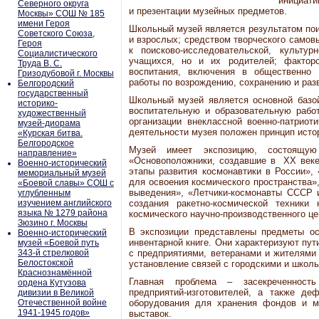
инициати
Северного округа
и презентации музейных предметов.
Москвы» СОШ № 185
имени Героя
Школьный музей является результатом пои
Советского Союза,
и взрослых; средством творческого самов
Героя
к поисково-исследовательской, культур
Социалистического
учащихся, но и их родителей; факторо
Труда В. С.
воспитания, включения в общественно 
Гризодубовой г. Москвы
работы по возрождению, сохранению и раз
Белгородский
государственный
Школьный музей является основной базой
историко-
воспитательную и образовательную рабо
художественный
организации внеклассной военно-патрио
музей-диорама
деятельности музея положен принцип исто
«Курская битва.
Белгородское
Музей имеет экспозицию, состоящую
направление»
«Основоположники, создавшие в ХХ веке
Военно-исторический
этапы развития космонавтики в России»,
мемориальный музей
для освоения космического пространства»
«Боевой славы» СОШ с
выведения», «Летчики-космонавты СССР и
углубленным
изучением английского
создания ракетно-космической техники 
языка № 1279 района
космического научно-производственного це
Зюзино г. Москвы
В экспозиции представлены предметы ос
Военно-исторический
инвентарной книге. Они характеризуют пут
музей «Боевой путь
343-й стрелковой
с предприятиями, ветеранами и жителями р
Белостокской
установление связей с городскими и школ
Краснознамённой
Главная проблема – засекреченность 
ордена Кутузова
предприятий-изготовителей, а также де
дивизии в Великой
Отечественной войне
оборудования для хранения фондов и м
1941-1945 годов»
выставок.