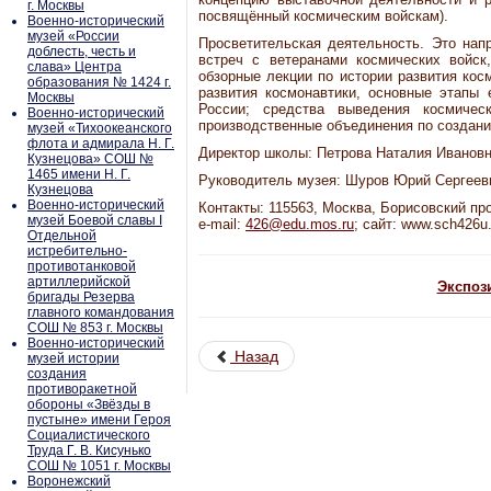
г. Москвы
посвящённый космическим войскам).
Военно-исторический
музей «России
Просветительская деятельность. Это нап
доблесть, честь и
встреч с ветеранами космических войск
слава» Центра
обзорные лекции по истории развития кос
образования № 1424 г.
развития космонавтики, основные этапы 
Москвы
России; средства выведения космическ
Военно-исторический
производственные объединения по создани
музей «Тихоокеанского
флота и адмирала Н. Г.
Директор школы: Петрова Наталия Ивановн
Кузнецова» СОШ №
1465 имени Н. Г.
Руководитель музея: Шуров Юрий Сергеев
Кузнецова
Военно-исторический
Контакты: 115563, Москва, Борисовский проез
музей Боевой славы I
e-mail:
426@edu.mos.ru
; сайт: www.sch426u
Отдельной
истребительно-
противотанковой
артиллерийской
Экспоз
бригады Резерва
главного командования
СОШ № 853 г. Москвы
Военно-исторический
Назад
музей истории
создания
противоракетной
обороны «Звёзды в
пустыне» имени Героя
Социалистического
Труда Г. В. Кисунько
СОШ № 1051 г. Москвы
Воронежский