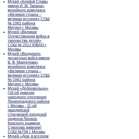
Музей «Боевой Славы
имени И. М. Тарана»
музейного комплекса
«Великая страна –
великая история» СОШ
№ 1062 района
Митино г. Москвы
Музей «Великая
Отечественная война в
творчестве детей»
СОШ № 2012 ЮВАО г.
Москвы
Музей «Воздушно-
десантных войск имени
В. Ф. Маргелова»
музейного комплекса
«Великая страна –
великая история» СОШ
№ 1062 района
Митино г. Москвы
Музей «Добровольцы»
(18-ой дивизии
народного ополчения
Ленинградского района
г. Москвы - 11-ой
гвардейской
стрелковой городской
орденов Ленина,
Красного знамени,
Суворова дивизии)
СОШ №706 г. Москвы
Музей «Дом, в котором