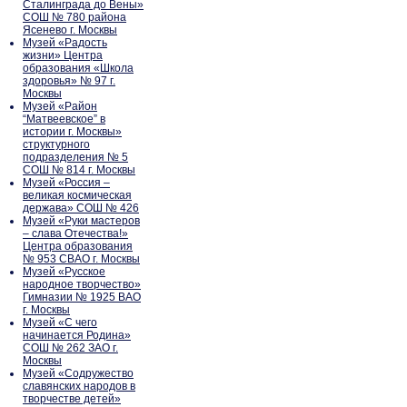
Сталинграда до Вены»
СОШ № 780 района
Ясенево г. Москвы
Музей «Радость
жизни» Центра
образования «Школа
здоровья» № 97 г.
Москвы
Музей «Район
“Матвеевское” в
истории г. Москвы»
структурного
подразделения № 5
СОШ № 814 г. Москвы
Музей «Россия –
великая космическая
держава» СОШ № 426
Музей «Руки мастеров
– слава Отечества!»
Центра образования
№ 953 СВАО г. Москвы
Музей «Русское
народное творчество»
Гимназии № 1925 ВАО
г. Москвы
Музей «С чего
начинается Родина»
СОШ № 262 ЗАО г.
Москвы
Музей «Содружество
славянских народов в
творчестве детей»