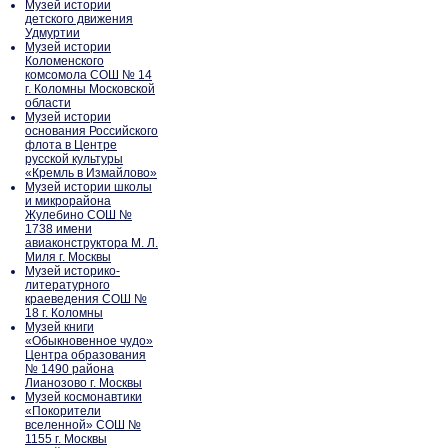
Музей истории
детского движения
Удмуртии
Музей истории
Коломенского
комсомола СОШ № 14
г. Коломны Московской
области
Музей истории
основания Российского
флота в Центре
русской культуры
«Кремль в Измайлово»
Музей истории школы
и микрорайона
Жулебино СОШ №
1738 имени
авиаконструктора М. Л.
Миля г. Москвы
Музей историко-
литературного
краеведения СОШ №
18 г. Коломны
Музей книги
«Обыкновенное чудо»
Центра образования
№ 1490 района
Лианозово г. Москвы
Музей космонавтики
«Покорители
вселенной» СОШ №
1155 г. Москвы