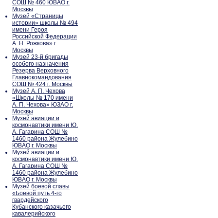
СОШ № 460 ЮВАО г.
Москвы
Музей «Страницы
истории» школы № 494
имени Героя
Российской Федерации
А. Н. Рожкова» г.
Москвы
Музей 23-й бригады
особого назначения
Резерва Верховного
Главнокомандования
СОШ № 424 г. Москвы
Музей А. П. Чехова
«Школы № 170 имени
А. П. Чехова» ЮЗАО г.
Москвы
Музей авиации и
космонавтики имени Ю.
А. Гагарина СОШ №
1460 района Жулебино
ЮВАО г. Москвы
Музей авиации и
космонавтики имени Ю.
А. Гагарина СОШ №
1460 района Жулебино
ЮВАО г. Москвы
Музей боевой славы
«Боевой путь 4-го
гвардейского
Кубанского казачьего
кавалерийского