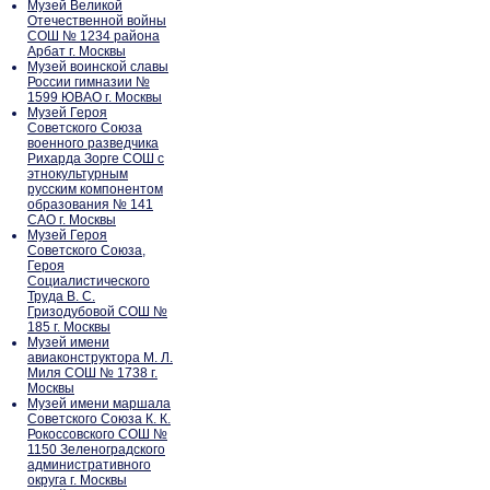
Музей Великой
Отечественной войны
СОШ № 1234 района
Арбат г. Москвы
Музей воинской славы
России гимназии №
1599 ЮВАО г. Москвы
Музей Героя
Советского Союза
военного разведчика
Рихарда Зорге СОШ с
этнокультурным
русским компонентом
образования № 141
САО г. Москвы
Музей Героя
Советского Союза,
Героя
Социалистического
Труда В. С.
Гризодубовой СОШ №
185 г. Москвы
Музей имени
авиаконструктора М. Л.
Миля СОШ № 1738 г.
Москвы
Музей имени маршала
Советского Союза К. К.
Рокоссовского СОШ №
1150 Зеленоградского
административного
округа г. Москвы