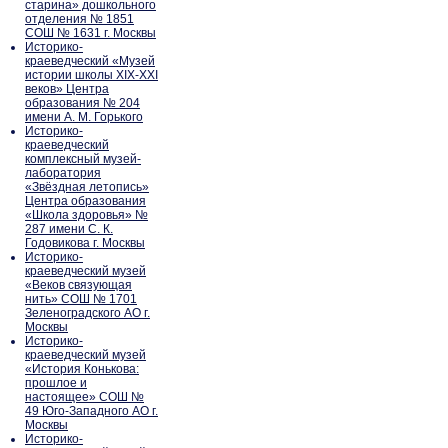
старина» дошкольного
отделения № 1851
СОШ № 1631 г. Москвы
Историко-
краеведческий «Музей
истории школы XIX-XXI
веков» Центра
образования № 204
имени А. М. Горького
Историко-
краеведческий
комплексный музей-
лаборатория
«Звёздная летопись»
Центра образования
«Школа здоровья» №
287 имени С. К.
Годовикова г. Москвы
Историко-
краеведческий музей
«Веков связующая
нить» СОШ № 1701
Зеленоградского АО г.
Москвы
Историко-
краеведческий музей
«История Конькова:
прошлое и
настоящее» СОШ №
49 Юго-Западного АО г.
Москвы
Историко-