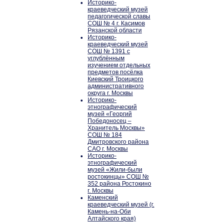
Историко-
краеведческий музей
педагогической славы
СОШ № 4 г. Касимов
Рязанской области
Историко-
краеведческий музей
СОШ № 1391 с
углублённым
изучением отдельных
предметов посёлка
Киевский Троицкого
административного
округа г. Москвы
Историко-
этнографический
музей «Георгий
Победоносец –
Хранитель Москвы»
СОШ № 184
Дмитровского района
САО г. Москвы
Историко-
этнографический
музей «Жили-были
ростокинцы» СОШ №
352 района Ростокино
г. Москвы
Каменский
краеведческий музей (г.
Камень-на-Оби
Алтайского края)