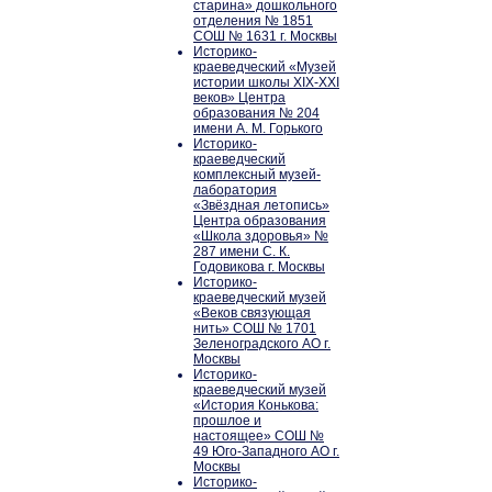
старина» дошкольного
отделения № 1851
СОШ № 1631 г. Москвы
Историко-
краеведческий «Музей
истории школы XIX-XXI
веков» Центра
образования № 204
имени А. М. Горького
Историко-
краеведческий
комплексный музей-
лаборатория
«Звёздная летопись»
Центра образования
«Школа здоровья» №
287 имени С. К.
Годовикова г. Москвы
Историко-
краеведческий музей
«Веков связующая
нить» СОШ № 1701
Зеленоградского АО г.
Москвы
Историко-
краеведческий музей
«История Конькова:
прошлое и
настоящее» СОШ №
49 Юго-Западного АО г.
Москвы
Историко-