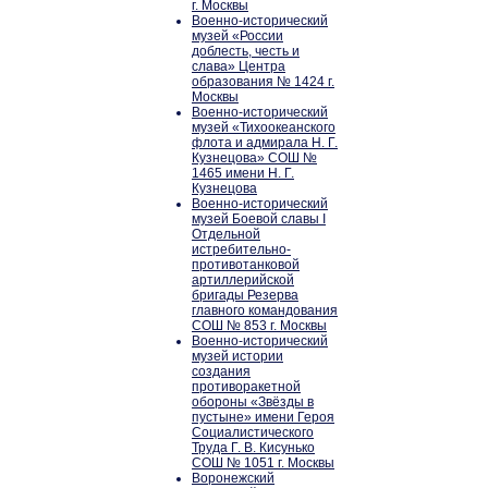
г. Москвы
Военно-исторический
музей «России
доблесть, честь и
слава» Центра
образования № 1424 г.
Москвы
Военно-исторический
музей «Тихоокеанского
флота и адмирала Н. Г.
Кузнецова» СОШ №
1465 имени Н. Г.
Кузнецова
Военно-исторический
музей Боевой славы I
Отдельной
истребительно-
противотанковой
артиллерийской
бригады Резерва
главного командования
СОШ № 853 г. Москвы
Военно-исторический
музей истории
создания
противоракетной
обороны «Звёзды в
пустыне» имени Героя
Социалистического
Труда Г. В. Кисунько
СОШ № 1051 г. Москвы
Воронежский