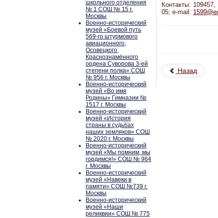
школьного отделения
Контакты: 109457, 
№ 1 СОШ № 15 г.
05; e-mail:
1599@ed
Москвы
Военно-исторический
музей «Боевой путь
569-го штурмового
авиационного,
Осовецкого,
Краснознамённого
ордена Суворова 3-ей
Назад
степени полка» СОШ
№ 956 г. Москвы
Военно-исторический
музей «Во имя
Родины» Гимназии №
1517 г. Москвы
Военно-исторический
музей «История
страны в судьбах
наших земляков» СОШ
№ 2020 г. Москвы
Военно-исторический
музей «Мы помним, мы
гордимся!» СОШ № 964
г. Москвы
Военно-исторический
музей «Навеки в
памяти» СОШ №739 г.
Москвы
Военно-исторический
музей «Наши
реликвии» СОШ № 775