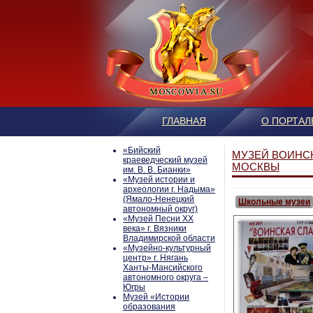
ГЛАВНАЯ
О ПОРТАЛ
«Бийский
МУЗЕЙ ВОИНСК
краеведческий музей
МОСКВЫ
им. В. В. Бианки»
«Музей истории и
археологии г. Надыма»
(Ямало-Ненецкий
Школьные музеи
автономный округ)
«Музей Песни ХХ
века» г. Вязники
Владимирской области
«Музейно-культурный
центр» г. Нягань
Ханты-Мансийского
автономного округа –
Югры
Mузей «Истории
образования