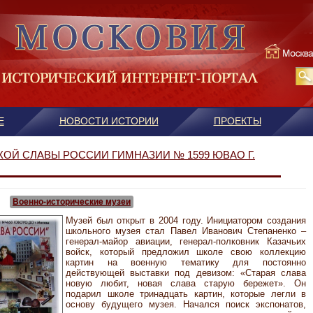
Е
НОВОСТИ ИСТОРИИ
ПРОЕКТЫ
ОЙ СЛАВЫ РОССИИ ГИМНАЗИИ № 1599 ЮВАО Г.
Военно-исторические музеи
Музей был открыт в 2004 году. Инициатором создания
школьного музея стал Павел Иванович Степаненко –
генерал-майор авиации, генерал-полковник Казачьих
войск, который предложил школе свою коллекцию
картин на военную тематику для постоянно
действующей выставки под девизом: «Старая слава
новую любит, новая слава старую бережет». Он
подарил школе тринадцать картин, которые легли в
основу будущего музея. Начался поиск экспонатов,