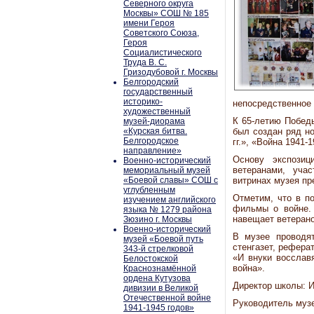
Северного округа
Москвы» СОШ № 185
имени Героя
Советского Союза,
Героя
Социалистического
Труда В. С.
Гризодубовой г. Москвы
Белгородский
государственный
историко-
непосредственное 
художественный
К 65-летию Побед
музей-диорама
«Курская битва.
был создан ряд но
Белгородское
гг.», «Война 1941-1
направление»
Основу экспозиц
Военно-исторический
ветеранами, уча
мемориальный музей
«Боевой славы» СОШ с
витринах музея пр
углубленным
Отметим, что в п
изучением английского
фильмы о войне. 
языка № 1279 района
навещает ветерано
Зюзино г. Москвы
Военно-исторический
В музее проводят
музей «Боевой путь
стенгазет, реферат
343-й стрелковой
«И внуки восслав
Белостокской
война».
Краснознамённой
ордена Кутузова
Директор школы: 
дивизии в Великой
Отечественной войне
Руководитель муз
1941-1945 годов»