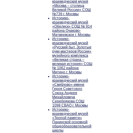
краеведческий музей
«Москва – столица
Великой России» СОШ
№739 г. Москвы
Историко-
краеведческий музей
«Обелиск» СОШ № 914
района Очаково-
Матвеевское г. Москвы
Историко-
краеведческий музей
«Русский быт. Золотые
руки мастеров России»
музейного комплекса
«Великая страна –
великая история» СОШ
№ 1062 района
Митино г. Москвы
Историко-
краеведческий музей
«Свиблово» имени
Героя Советского
Союза Андрея
Михайловича
Серебрякова СОШ
1098 СВАО г. Москвы
Историко-
краеведческий музей
«Тропой памяти»
Панинской основной
общеобразовательной
школы