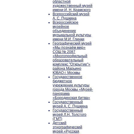
областной
художественный музей
имени И. Н. Крамского
Всероссийский музей
А. С. Пушкина
Всероссийское
музейное
объединение
музыкальной культуры
имени М.И. Глинки
Географический музей
«Мы познаём мир»
СОШ № 2087
«Многопрофильный
образовательный
комплекс "Открытие"»
района Марьино
ЮВАО г. Москвы
Государственное
бюджетное
учреждение культуры
города Москвы «Музей-
панорама
«Бородинская битва»
Государственный
музей А. С. Пушкина
Государственный
музей Л.Н. Толстого
(ГМТ)
Детский
этнографический
музей «Русская