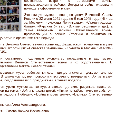
состоялись встречи с ветеранами войны,
проживающими в районе. Ветераны войны оказывали
помощь в оформлении музея.
Экспозиция музея посвящена дням Воинской Славы
России с 22 июня 1941 года по 9 мая 1945 года («Битва
за Москву», «Блокада Ленинграда», «Сталинградская
битва», «Курская битва», «Взятие Берлина» и др.), а
также ветеранам Великой Отечественной войны,
проживающим в районе Строгино и принимавшим
участие в сражениях того периода.
ы в Великой Отечественной войне над фашистской Германией в музее
вых экспозиций: «Советская землянка», «Комната в Москве 1941-1945
945».
ии составляют подлинные экспонаты, переданные в дар музею
стниками Великой Отечественной войны и их родственниками. В
едставлены макеты боевой техники.
омещении музея работает кинозал, где дети смотрят документальные
В школьном музее проводятся встречи с ветеранами. Актив музея
в, поздравляет их с праздниками, вручает подарки.
ся уроки мужества, конкурсы стихов, детских рисунков, плакатов,
ов на темы: «Война глазами детей, «Никто не забыт, ничто не забыто»,
ят радость Победы», «Война в моем доме», «Великая Отечественная
Инглези Алла Александровна.
ея: Сизова Лариса Васильевна.