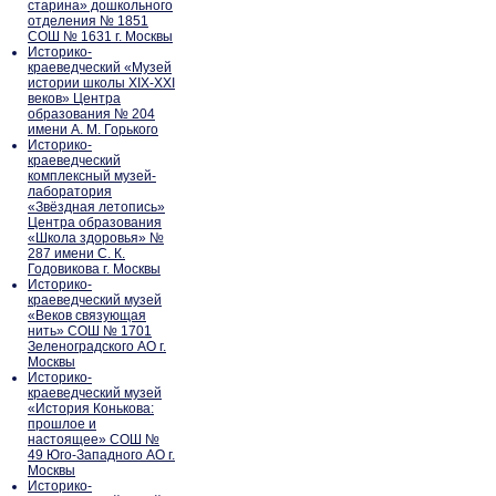
старина» дошкольного
отделения № 1851
СОШ № 1631 г. Москвы
Историко-
краеведческий «Музей
истории школы XIX-XXI
веков» Центра
образования № 204
имени А. М. Горького
Историко-
краеведческий
комплексный музей-
лаборатория
«Звёздная летопись»
Центра образования
«Школа здоровья» №
287 имени С. К.
Годовикова г. Москвы
Историко-
краеведческий музей
«Веков связующая
нить» СОШ № 1701
Зеленоградского АО г.
Москвы
Историко-
краеведческий музей
«История Конькова:
прошлое и
настоящее» СОШ №
49 Юго-Западного АО г.
Москвы
Историко-