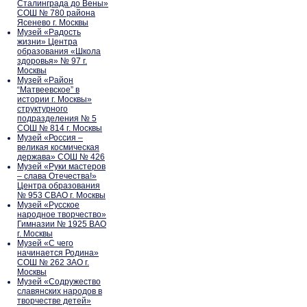
Сталинграда до Вены»
СОШ № 780 района
Ясенево г. Москвы
Музей «Радость
жизни» Центра
образования «Школа
здоровья» № 97 г.
Москвы
Музей «Район
“Матвеевское” в
истории г. Москвы»
структурного
подразделения № 5
СОШ № 814 г. Москвы
Музей «Россия –
великая космическая
держава» СОШ № 426
Музей «Руки мастеров
– слава Отечества!»
Центра образования
№ 953 СВАО г. Москвы
Музей «Русское
народное творчество»
Гимназии № 1925 ВАО
г. Москвы
Музей «С чего
начинается Родина»
СОШ № 262 ЗАО г.
Москвы
Музей «Содружество
славянских народов в
творчестве детей»