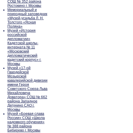
СОШ № 352 района
Ростокино г. Москвы
Мемориальный и
природный заповедник
«Музей-усадьба Л. Н.
Толстого «Ясная
Поляна»
Музей «История
российской
дипломатии»
Кадетской школы-
интерната № 11
«Московский
дипломатический
кадетский корпус» г.
Москвы
Музей «17-ой
Гвардейской
Мозырской
кавалерийской дивизии
имени Героя
Советского Союза Льва
Михайловича
Доватора» СОШ № 662
района Западное
Дегунино САО г.
Москвы
Музей «Боевая слава
России» СОШ «Школа
надомного обучения»
№ 388 района
Бибирево г. Москвы