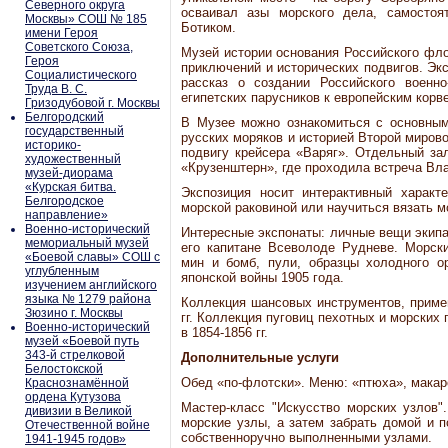
Северного округа
осваивал азы морского дела, самостоя
Москвы» СОШ № 185
Ботиком.
имени Героя
Советского Союза,
Музей истории основания Российского фло
Героя
приключений и исторических подвигов. Эк
Социалистического
рассказ о создании Российского военно
Труда В. С.
египетских парусников к европейским корв
Гризодубовой г. Москвы
Белгородский
В Музее можно ознакомиться с основным
государственный
русских моряков и историей Второй мирово
историко-
подвигу крейсера «Варяг». Отдельный за
художественный
«Крузенштерн», где проходила встреча Вла
музей-диорама
«Курская битва.
Экспозиция носит интерактивный харак
Белгородское
морской раковиной или научиться вязать м
направление»
Военно-исторический
Интересные экспонаты: личные вещи экипа
мемориальный музей
его капитане Всеволоде Рудневе. Морски
«Боевой славы» СОШ с
мин и бомб, пули, образцы холодного о
углубленным
японской войны 1905 года.
изучением английского
языка № 1279 района
Коллекция шансовых инструментов, приме
Зюзино г. Москвы
гг. Коллекция пуговиц пехотных и морских
Военно-исторический
в 1854-1856 гг.
музей «Боевой путь
343-й стрелковой
Дополнительные услуги
Белостокской
Обед «по-флотски». Меню: «птюха», макар
Краснознамённой
ордена Кутузова
Мастер-класс "Искусство морских узлов"
дивизии в Великой
морские узлы, а затем забрать домой и п
Отечественной войне
собственноручно выполненными узлами.
1941-1945 годов»