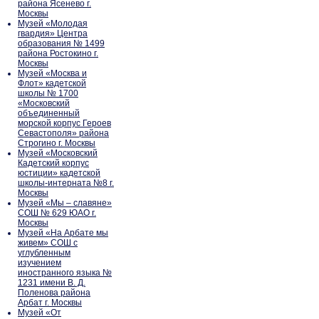
района Ясенево г.
Москвы
Музей «Молодая
гвардия» Центра
образования № 1499
района Ростокино г.
Москвы
Музей «Москва и
Флот» кадетской
школы № 1700
«Московский
объединенный
морской корпус Героев
Севастополя» района
Строгино г. Москвы
Музей «Московский
Кадетский корпус
юстиции» кадетской
школы-интерната №8 г.
Москвы
Музей «Мы – славяне»
СОШ № 629 ЮАО г.
Москвы
Музей «На Арбате мы
живем» СОШ с
углубленным
изучением
иностранного языка №
1231 имени В. Д.
Поленова района
Арбат г. Москвы
Музей «От