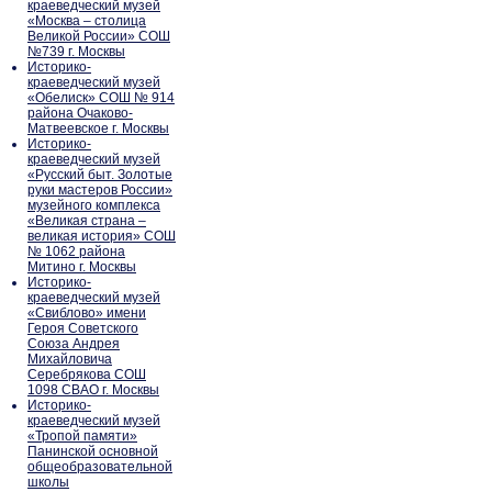
краеведческий музей
«Москва – столица
Великой России» СОШ
№739 г. Москвы
Историко-
краеведческий музей
«Обелиск» СОШ № 914
района Очаково-
Матвеевское г. Москвы
Историко-
краеведческий музей
«Русский быт. Золотые
руки мастеров России»
музейного комплекса
«Великая страна –
великая история» СОШ
№ 1062 района
Митино г. Москвы
Историко-
краеведческий музей
«Свиблово» имени
Героя Советского
Союза Андрея
Михайловича
Серебрякова СОШ
1098 СВАО г. Москвы
Историко-
краеведческий музей
«Тропой памяти»
Панинской основной
общеобразовательной
школы