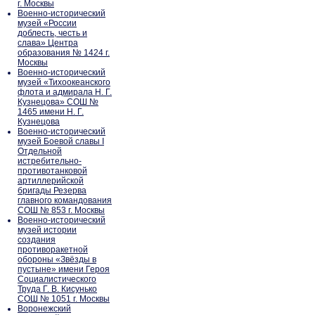
г. Москвы
Военно-исторический
музей «России
доблесть, честь и
слава» Центра
образования № 1424 г.
Москвы
Военно-исторический
музей «Тихоокеанского
флота и адмирала Н. Г.
Кузнецова» СОШ №
1465 имени Н. Г.
Кузнецова
Военно-исторический
музей Боевой славы I
Отдельной
истребительно-
противотанковой
артиллерийской
бригады Резерва
главного командования
СОШ № 853 г. Москвы
Военно-исторический
музей истории
создания
противоракетной
обороны «Звёзды в
пустыне» имени Героя
Социалистического
Труда Г. В. Кисунько
СОШ № 1051 г. Москвы
Воронежский