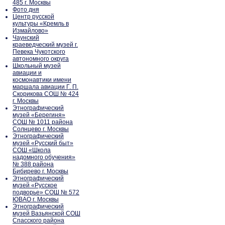
485 г. Москвы
Фото дня
Центр русской
культуры «Кремль в
Измайлово»
Чаунский
краеведческий музей г.
Певека Чукотского
автономного округа
Школьный музей
авиации и
космонавтики имени
маршала авиации Г. П.
Скорикова СОШ № 424
г. Москвы
Этнографический
музей «Берегиня»
СОШ № 1011 района
Солнцево г. Москвы
Этнографический
музей «Русский быт»
СОШ «Школа
надомного обучения»
№ 388 района
Бибирево г. Москвы
Этнографический
музей «Русское
подворье» СОШ № 572
ЮВАО г. Москвы
Этнографический
музей Вазьянской СОШ
Спасского района