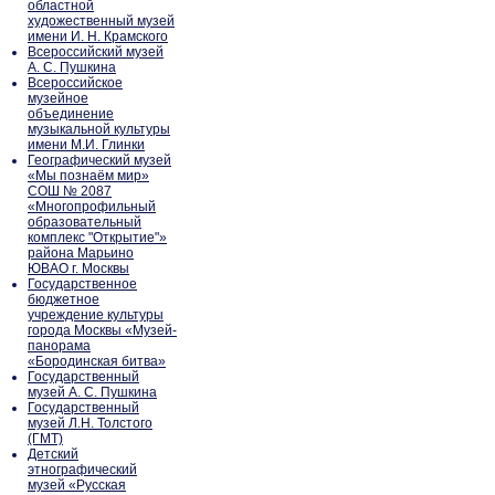
областной
художественный музей
имени И. Н. Крамского
Всероссийский музей
А. С. Пушкина
Всероссийское
музейное
объединение
музыкальной культуры
имени М.И. Глинки
Географический музей
«Мы познаём мир»
СОШ № 2087
«Многопрофильный
образовательный
комплекс "Открытие"»
района Марьино
ЮВАО г. Москвы
Государственное
бюджетное
учреждение культуры
города Москвы «Музей-
панорама
«Бородинская битва»
Государственный
музей А. С. Пушкина
Государственный
музей Л.Н. Толстого
(ГМТ)
Детский
этнографический
музей «Русская