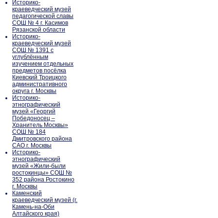
Историко-
краеведческий музей
педагогической славы
СОШ № 4 г. Касимов
Рязанской области
Историко-
краеведческий музей
СОШ № 1391 с
углублённым
изучением отдельных
предметов посёлка
Киевский Троицкого
административного
округа г. Москвы
Историко-
этнографический
музей «Георгий
Победоносец –
Хранитель Москвы»
СОШ № 184
Дмитровского района
САО г. Москвы
Историко-
этнографический
музей «Жили-были
ростокинцы» СОШ №
352 района Ростокино
г. Москвы
Каменский
краеведческий музей (г.
Камень-на-Оби
Алтайского края)