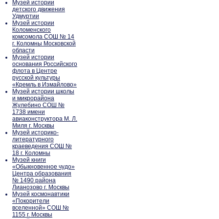
Музей истории
детского движения
Удмуртии
Музей истории
Коломенского
комсомола СОШ № 14
г. Коломны Московской
области
Музей истории
основания Российского
флота в Центре
русской культуры
«Кремль в Измайлово»
Музей истории школы
и микрорайона
Жулебино СОШ №
1738 имени
авиаконструктора М. Л.
Миля г. Москвы
Музей историко-
литературного
краеведения СОШ №
18 г. Коломны
Музей книги
«Обыкновенное чудо»
Центра образования
№ 1490 района
Лианозово г. Москвы
Музей космонавтики
«Покорители
вселенной» СОШ №
1155 г. Москвы