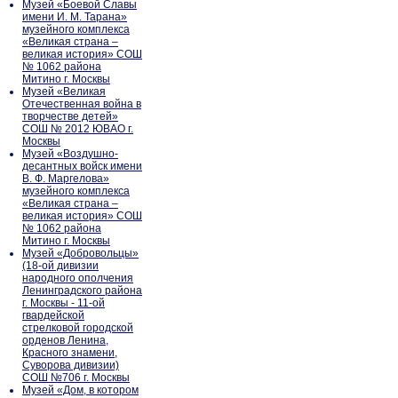
Музей «Боевой Славы
имени И. М. Тарана»
музейного комплекса
«Великая страна –
великая история» СОШ
№ 1062 района
Митино г. Москвы
Музей «Великая
Отечественная война в
творчестве детей»
СОШ № 2012 ЮВАО г.
Москвы
Музей «Воздушно-
десантных войск имени
В. Ф. Маргелова»
музейного комплекса
«Великая страна –
великая история» СОШ
№ 1062 района
Митино г. Москвы
Музей «Добровольцы»
(18-ой дивизии
народного ополчения
Ленинградского района
г. Москвы - 11-ой
гвардейской
стрелковой городской
орденов Ленина,
Красного знамени,
Суворова дивизии)
СОШ №706 г. Москвы
Музей «Дом, в котором