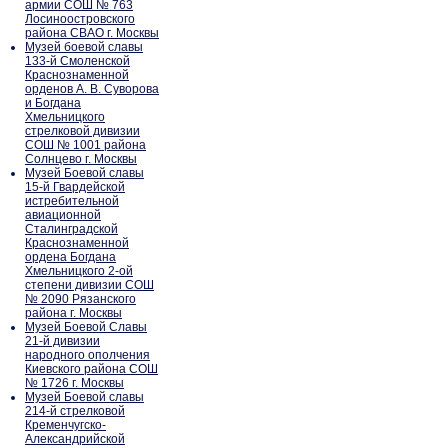
армии СОШ № 763
Лосиноостровского
района СВАО г. Москвы
Музей боевой славы
133-й Смоленской
Краснознаменной
орденов А. В. Суворова
и Богдана
Хмельницкого
стрелковой дивизии
СОШ № 1001 района
Солнцево г. Москвы
Музей Боевой славы
15-й Гвардейской
истребительной
авиационной
Сталинградской
Краснознаменной
ордена Богдана
Хмельницкого 2-ой
степени дивизии СОШ
№ 2090 Рязанского
района г. Москвы
Музей Боевой Славы
21-й дивизии
народного ополчения
Киевского района СОШ
№ 1726 г. Москвы
Музей Боевой славы
214-й стрелковой
Кременчугско-
Александрийской