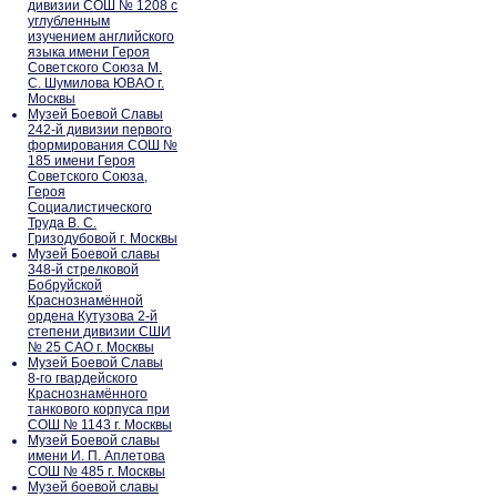
дивизии СОШ № 1208 с
углубленным
изучением английского
языка имени Героя
Советского Союза М.
С. Шумилова ЮВАО г.
Москвы
Музей Боевой Славы
242-й дивизии первого
формирования СОШ №
185 имени Героя
Советского Союза,
Героя
Социалистического
Труда В. С.
Гризодубовой г. Москвы
Музей Боевой славы
348-й стрелковой
Бобруйской
Краснознамённой
ордена Кутузова 2-й
степени дивизии СШИ
№ 25 САО г. Москвы
Музей Боевой Славы
8-го гвардейского
Краснознамённого
танкового корпуса при
СОШ № 1143 г. Москвы
Музей Боевой славы
имени И. П. Аплетова
СОШ № 485 г. Москвы
Музей боевой славы