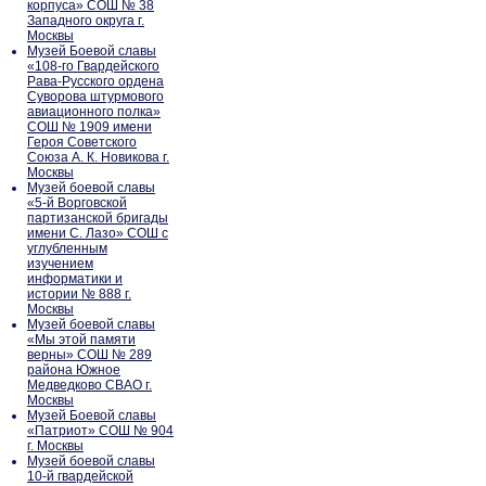
корпуса» СОШ № 38
Западного округа г.
Москвы
Музей Боевой славы
«108-го Гвардейского
Рава-Русского ордена
Суворова штурмового
авиационного полка»
СОШ № 1909 имени
Героя Советского
Союза А. К. Новикова г.
Москвы
Музей боевой славы
«5-й Ворговской
партизанской бригады
имени С. Лазо» СОШ с
углубленным
изучением
информатики и
истории № 888 г.
Москвы
Музей боевой славы
«Мы этой памяти
верны» СОШ № 289
района Южное
Медведково СВАО г.
Москвы
Музей Боевой славы
«Патриот» СОШ № 904
г. Москвы
Музей боевой славы
10-й гвардейской