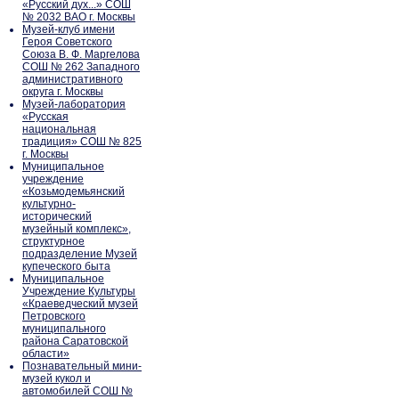
«Русский дух...» СОШ
№ 2032 ВАО г. Москвы
Музей-клуб имени
Героя Советского
Союза В. Ф. Маргелова
СОШ № 262 Западного
административного
округа г. Москвы
Музей-лаборатория
«Русская
национальная
традиция» СОШ № 825
г. Москвы
Муниципальное
учреждение
«Козьмодемьянский
культурно-
исторический
музейный комплекс»,
структурное
подразделение Музей
купеческого быта
Муниципальное
Учреждение Культуры
«Краеведческий музей
Петровского
муниципального
района Саратовской
области»
Познавательный мини-
музей кукол и
автомобилей СОШ №