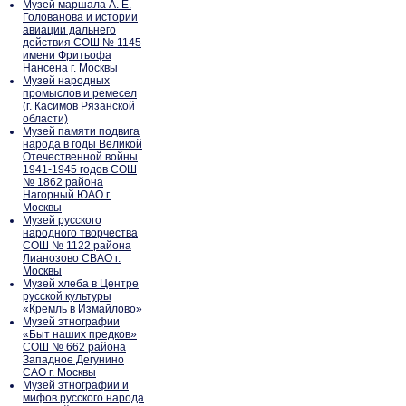
Музей маршала А. Е.
Голованова и истории
авиации дальнего
действия СОШ № 1145
имени Фритьофа
Нансена г. Москвы
Музей народных
промыслов и ремесел
(г. Касимов Рязанской
области)
Музей памяти подвига
народа в годы Великой
Отечественной войны
1941-1945 годов СОШ
№ 1862 района
Нагорный ЮАО г.
Москвы
Музей русского
народного творчества
СОШ № 1122 района
Лианозово СВАО г.
Москвы
Музей хлеба в Центре
русской культуры
«Кремль в Измайлово»
Музей этнографии
«Быт наших предков»
СОШ № 662 района
Западное Дегунино
САО г. Москвы
Музей этнографии и
мифов русского народа