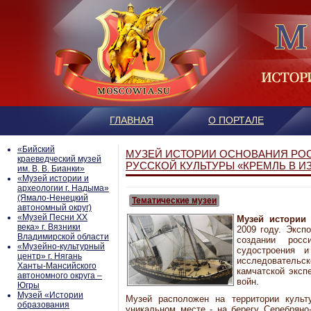
ГЛАВНАЯ
О ПОРТАЛЕ
«Бийский
МУЗЕЙ ИСТОРИИ ОСНОВАНИЯ РОС
краеведческий музей
РУССКОЙ КУЛЬТУРЫ «КРЕМЛЬ В 
им. В. В. Бианки»
«Музей истории и
археологии г. Надыма»
(Ямало-Ненецкий
Тематические музеи
автономный округ)
«Музей Песни ХХ
Музей истории
века» г. Вязники
2009 году. Эксп
Владимирской области
создании росс
«Музейно-культурный
судостроения 
центр» г. Нягань
исследовательс
Ханты-Мансийского
камчатской эксп
автономного округа –
войн.
Югры
Mузей «Истории
Музей расположен на территории культ
образования
уникальном месте - на берегу Серебряно