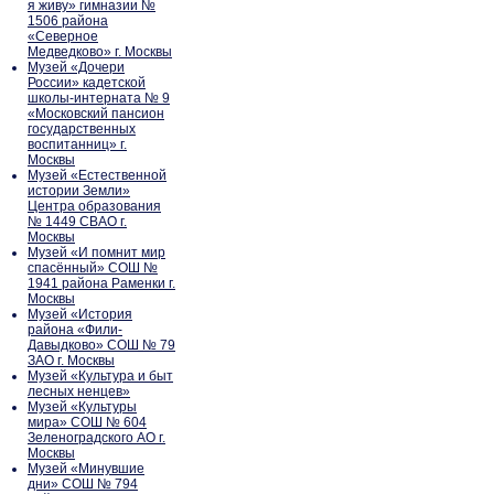
я живу» гимназии №
1506 района
«Северное
Медведково» г. Москвы
Музей «Дочери
России» кадетской
школы-интерната № 9
«Московский пансион
государственных
воспитанниц» г.
Москвы
Музей «Естественной
истории Земли»
Центра образования
№ 1449 СВАО г.
Москвы
Музей «И помнит мир
спасённый» СОШ №
1941 района Раменки г.
Москвы
Музей «История
района «Фили-
Давыдково» СОШ № 79
ЗАО г. Москвы
Музей «Культура и быт
лесных ненцев»
Музей «Культуры
мира» СОШ № 604
Зеленоградского АО г.
Москвы
Музей «Минувшие
дни» СОШ № 794