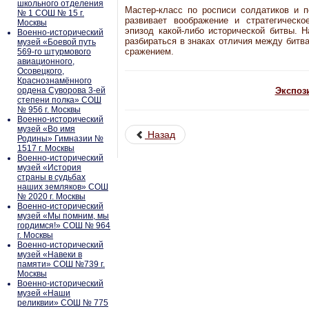
школьного отделения
Мастер-класс по росписи солдатиков и п
№ 1 СОШ № 15 г.
развивает воображение и стратегическ
Москвы
эпизод какой-либо исторической битвы. Н
Военно-исторический
разбираться в знаках отличия между битв
музей «Боевой путь
сражением.
569-го штурмового
авиационного,
Осовецкого,
Краснознамённого
ордена Суворова 3-ей
Экспоз
степени полка» СОШ
№ 956 г. Москвы
Военно-исторический
музей «Во имя
Назад
Родины» Гимназии №
1517 г. Москвы
Военно-исторический
музей «История
страны в судьбах
наших земляков» СОШ
№ 2020 г. Москвы
Военно-исторический
музей «Мы помним, мы
гордимся!» СОШ № 964
г. Москвы
Военно-исторический
музей «Навеки в
памяти» СОШ №739 г.
Москвы
Военно-исторический
музей «Наши
реликвии» СОШ № 775