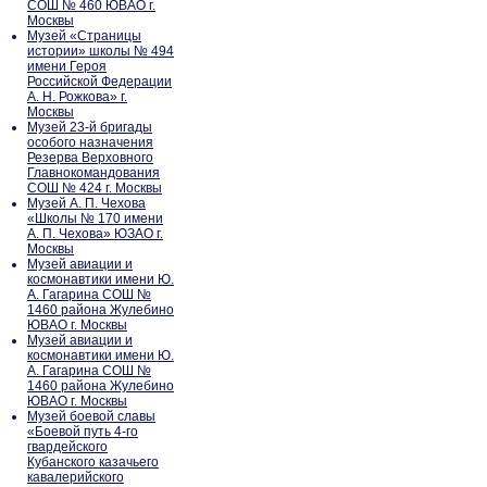
СОШ № 460 ЮВАО г.
Москвы
Музей «Страницы
истории» школы № 494
имени Героя
Российской Федерации
А. Н. Рожкова» г.
Москвы
Музей 23-й бригады
особого назначения
Резерва Верховного
Главнокомандования
СОШ № 424 г. Москвы
Музей А. П. Чехова
«Школы № 170 имени
А. П. Чехова» ЮЗАО г.
Москвы
Музей авиации и
космонавтики имени Ю.
А. Гагарина СОШ №
1460 района Жулебино
ЮВАО г. Москвы
Музей авиации и
космонавтики имени Ю.
А. Гагарина СОШ №
1460 района Жулебино
ЮВАО г. Москвы
Музей боевой славы
«Боевой путь 4-го
гвардейского
Кубанского казачьего
кавалерийского