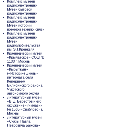
Комплекс музеев
радиоэлектроники.
Музей бытовой
радиоэлектроники
Комплекс музеев
радиоэлектроники.
Музей истории
военной техники связи
Комплекс музеев
радиоэлектроники.
Музей
радиолюбительства
им. Э.Т.Кренкеля
Краеведческий музей
«Крылатское» СОШ №
1133 г. Москвы
Краеведческий музей
«Кырыткын»
(«Истоки») школы-
интерната села
Кепервеем
Билибинского района
Чукотского
автономного округа
Литературный музей
«В. Д. Берестов и его
окружение» гимназии
№ 1565 «Свиблово» г.
Москвы
Литературный музей
«Сказы Павла
Петровича Бажова»