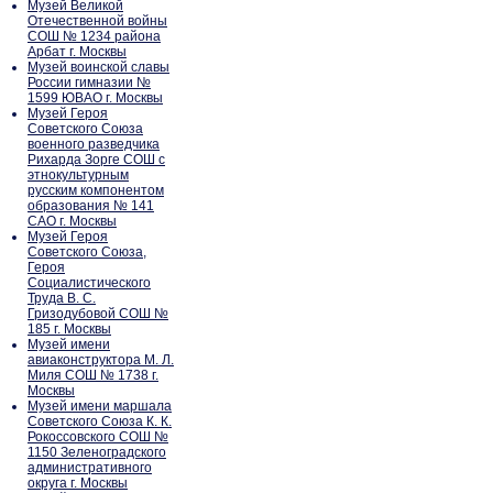
Музей Великой
Отечественной войны
СОШ № 1234 района
Арбат г. Москвы
Музей воинской славы
России гимназии №
1599 ЮВАО г. Москвы
Музей Героя
Советского Союза
военного разведчика
Рихарда Зорге СОШ с
этнокультурным
русским компонентом
образования № 141
САО г. Москвы
Музей Героя
Советского Союза,
Героя
Социалистического
Труда В. С.
Гризодубовой СОШ №
185 г. Москвы
Музей имени
авиаконструктора М. Л.
Миля СОШ № 1738 г.
Москвы
Музей имени маршала
Советского Союза К. К.
Рокоссовского СОШ №
1150 Зеленоградского
административного
округа г. Москвы