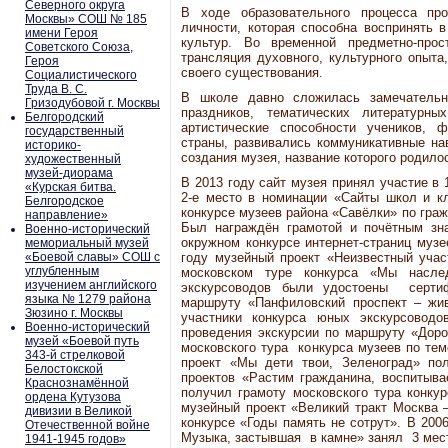
Северного округа
В ходе образовательного процесса про
Москвы» СОШ № 185
личности, которая способна воспринять 
имени Героя
культур. Во временной предметно-прос
Советского Союза,
трансляция духовного, культурного опыта
Героя
своего существования.
Социалистического
Труда В. С.
В школе давно сложилась замечательн
Гризодубовой г. Москвы
праздников, тематических литературн
Белгородский
артистические способности учеников, 
государственный
страны, развивались коммуникативные на
историко-
создания музея, название которого родилос
художественный
музей-диорама
В 2013 году сайт музея принял участие в 
«Курская битва.
2-е место в номинации «Сайты школ и кл
Белгородское
конкурсе музеев района «Савёлки» по гра
направление»
Был награждён грамотой и почётным зна
Военно-исторический
окружном конкурсе интернет-страниц муз
мемориальный музей
«Боевой славы» СОШ с
году музейный проект «Неизвестный учас
углубленным
московском туре конкурса «Мы насле
изучением английского
экскурсоводов были удостоены сертиф
языка № 1279 района
маршруту «Панфиловский проспект – жив
Зюзино г. Москвы
участники конкурса юных экскурсовод
Военно-исторический
проведения экскурсии по маршруту «Доро
музей «Боевой путь
московского тура конкурса музеев по тем
343-й стрелковой
проект «Мы дети твои, Зеленоград» по
Белостокской
проектов «Растим гражданина, воспитыва
Краснознамённой
получил грамоту московского тура конкур
ордена Кутузова
музейный проект «Великий тракт Москва –
дивизии в Великой
конкурсе «Годы память не сотрут». В 200
Отечественной войне
Музыка, застывшая в камне» занял 3 мест
1941-1945 годов»