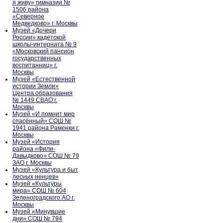
я живу» гимназии №
1506 района
«Северное
Медведково» г. Москвы
Музей «Дочери
России» кадетской
школы-интерната № 9
«Московский пансион
государственных
воспитанниц» г.
Москвы
Музей «Естественной
истории Земли»
Центра образования
№ 1449 СВАО г.
Москвы
Музей «И помнит мир
спасённый» СОШ №
1941 района Раменки г.
Москвы
Музей «История
района «Фили-
Давыдково» СОШ № 79
ЗАО г. Москвы
Музей «Культура и быт
лесных ненцев»
Музей «Культуры
мира» СОШ № 604
Зеленоградского АО г.
Москвы
Музей «Минувшие
дни» СОШ № 794