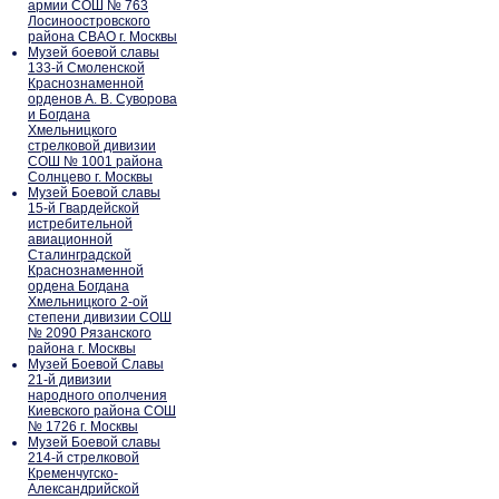
армии СОШ № 763
Лосиноостровского
района СВАО г. Москвы
Музей боевой славы
133-й Смоленской
Краснознаменной
орденов А. В. Суворова
и Богдана
Хмельницкого
стрелковой дивизии
СОШ № 1001 района
Солнцево г. Москвы
Музей Боевой славы
15-й Гвардейской
истребительной
авиационной
Сталинградской
Краснознаменной
ордена Богдана
Хмельницкого 2-ой
степени дивизии СОШ
№ 2090 Рязанского
района г. Москвы
Музей Боевой Славы
21-й дивизии
народного ополчения
Киевского района СОШ
№ 1726 г. Москвы
Музей Боевой славы
214-й стрелковой
Кременчугско-
Александрийской