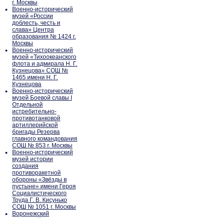
г. Москвы
Военно-исторический
музей «России
доблесть, честь и
слава» Центра
образования № 1424 г.
Москвы
Военно-исторический
музей «Тихоокеанского
флота и адмирала Н. Г.
Кузнецова» СОШ №
1465 имени Н. Г.
Кузнецова
Военно-исторический
музей Боевой славы I
Отдельной
истребительно-
противотанковой
артиллерийской
бригады Резерва
главного командования
СОШ № 853 г. Москвы
Военно-исторический
музей истории
создания
противоракетной
обороны «Звёзды в
пустыне» имени Героя
Социалистического
Труда Г. В. Кисунько
СОШ № 1051 г. Москвы
Воронежский