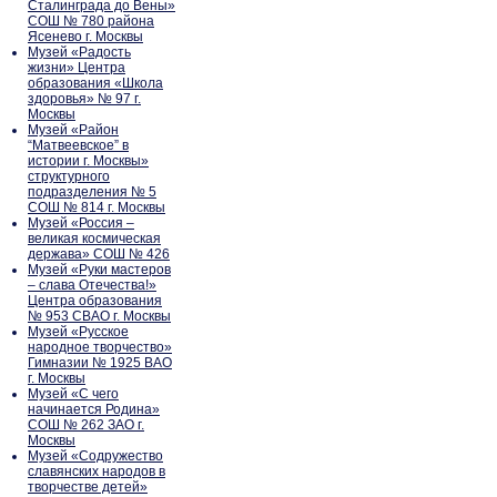
Сталинграда до Вены»
СОШ № 780 района
Ясенево г. Москвы
Музей «Радость
жизни» Центра
образования «Школа
здоровья» № 97 г.
Москвы
Музей «Район
“Матвеевское” в
истории г. Москвы»
структурного
подразделения № 5
СОШ № 814 г. Москвы
Музей «Россия –
великая космическая
держава» СОШ № 426
Музей «Руки мастеров
– слава Отечества!»
Центра образования
№ 953 СВАО г. Москвы
Музей «Русское
народное творчество»
Гимназии № 1925 ВАО
г. Москвы
Музей «С чего
начинается Родина»
СОШ № 262 ЗАО г.
Москвы
Музей «Содружество
славянских народов в
творчестве детей»