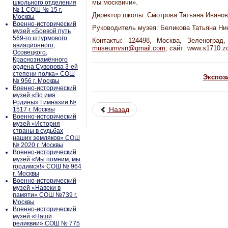
мы москвичи».
школьного отделения
№ 1 СОШ № 15 г.
Директор школы: Смотрова Татьяна Иванов
Москвы
Военно-исторический
Руководитель музея: Беликова Татьяна Ни
музей «Боевой путь
569-го штурмового
Контакты: 124498, Москва, Зеленоград, 
авиационного,
museumvsn@gmail.com
; сайт: www.s1710.z
Осовецкого,
Краснознамённого
ордена Суворова 3-ей
степени полка» СОШ
Экспоз
№ 956 г. Москвы
Военно-исторический
музей «Во имя
Родины» Гимназии №
Назад
1517 г. Москвы
Военно-исторический
музей «История
страны в судьбах
наших земляков» СОШ
№ 2020 г. Москвы
Военно-исторический
музей «Мы помним, мы
гордимся!» СОШ № 964
г. Москвы
Военно-исторический
музей «Навеки в
памяти» СОШ №739 г.
Москвы
Военно-исторический
музей «Наши
реликвии» СОШ № 775