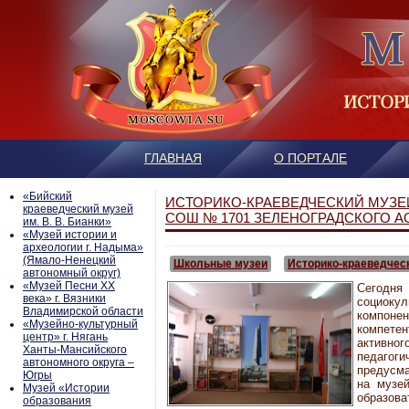
ГЛАВНАЯ
О ПОРТАЛЕ
«Бийский
ИСТОРИКО-КРАЕВЕДЧЕСКИЙ МУЗЕ
краеведческий музей
СОШ № 1701 ЗЕЛЕНОГРАДСКОГО АО
им. В. В. Бианки»
«Музей истории и
археологии г. Надыма»
(Ямало-Ненецкий
Школьные музеи
Историко-краеведчес
автономный округ)
«Музей Песни ХХ
Сегодня
века» г. Вязники
социок
Владимирской области
компонен
«Музейно-культурный
компете
центр» г. Нягань
активног
Ханты-Мансийского
педагоги
автономного округа –
предусм
Югры
на музе
Mузей «Истории
образова
образования