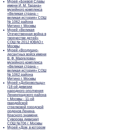
Музей «Боевой Славы
имени И. М. Тарана»
музейного комплекса
«Великая страна –
великая история» СОШ
№ 1062 района
Митино г. Москвы
Музей «Великая
Отечественная война в
творчестве детей»
СОШ № 2012 ЮВАО г.
Москвы
Музей «Воздушно-
десантных войск имени
В. Ф. Маргелова»
музейного комплекса
«Великая страна –
великая история» СОШ
№ 1062 района
Митино г. Москвы
Музей «Добровольцы»
(18-ой дивизии
народного ополчения
Ленинградского района
г. Москвы - 11-ой
гвардейской
стрелковой городской
орденов Ленина,
Красного знамени,
Суворова дивизии)
СОШ №706 г. Москвы
Музей «Дом, в котором