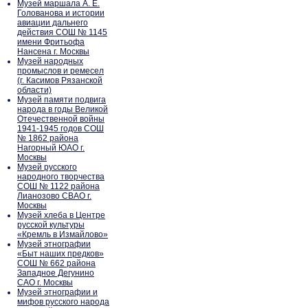
Музей маршала А. Е.
Голованова и истории
авиации дальнего
действия СОШ № 1145
имени Фритьофа
Нансена г. Москвы
Музей народных
промыслов и ремесел
(г. Касимов Рязанской
области)
Музей памяти подвига
народа в годы Великой
Отечественной войны
1941-1945 годов СОШ
№ 1862 района
Нагорный ЮАО г.
Москвы
Музей русского
народного творчества
СОШ № 1122 района
Лианозово СВАО г.
Москвы
Музей хлеба в Центре
русской культуры
«Кремль в Измайлово»
Музей этнографии
«Быт наших предков»
СОШ № 662 района
Западное Дегунино
САО г. Москвы
Музей этнографии и
мифов русского народа