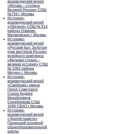
краеведческий музей
«Москва – столица
Великой России» СОШ
№739 г. Москвы
Историко-
краеведческий музей
«Обелиск» СОШ № 914
района Очаково-
Матвеевское г. Москвы
Историко-
краеведческий музей
«Русский быт. Золотые
руки мастеров России»
музейного комплекса
«Великая страна –
великая история» СОШ
№ 1062 района
Митино г. Москвы
Историко-
краеведческий музей
«Свиблово» имени
Героя Советского
Союза Андрея
Михайловича
Серебрякова СОШ
1098 СВАО г. Москвы
Историко-
краеведческий музей
«Тропой памяти»
Панинской основной
общеобразовательной
школы