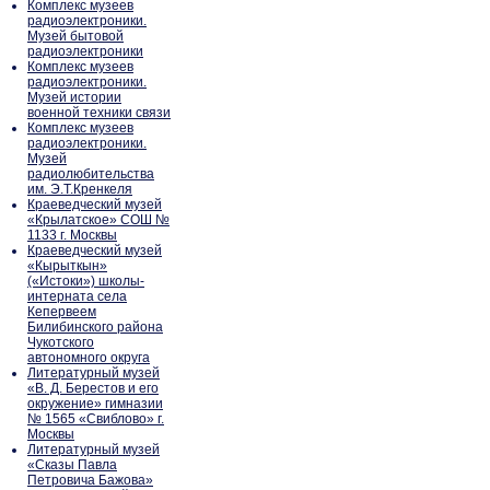
Комплекс музеев
радиоэлектроники.
Музей бытовой
радиоэлектроники
Комплекс музеев
радиоэлектроники.
Музей истории
военной техники связи
Комплекс музеев
радиоэлектроники.
Музей
радиолюбительства
им. Э.Т.Кренкеля
Краеведческий музей
«Крылатское» СОШ №
1133 г. Москвы
Краеведческий музей
«Кырыткын»
(«Истоки») школы-
интерната села
Кепервеем
Билибинского района
Чукотского
автономного округа
Литературный музей
«В. Д. Берестов и его
окружение» гимназии
№ 1565 «Свиблово» г.
Москвы
Литературный музей
«Сказы Павла
Петровича Бажова»