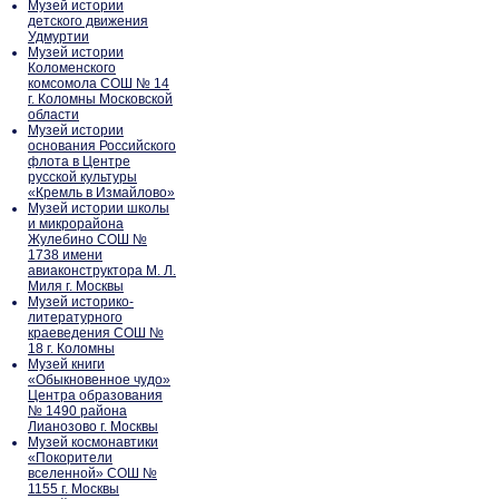
Музей истории
детского движения
Удмуртии
Музей истории
Коломенского
комсомола СОШ № 14
г. Коломны Московской
области
Музей истории
основания Российского
флота в Центре
русской культуры
«Кремль в Измайлово»
Музей истории школы
и микрорайона
Жулебино СОШ №
1738 имени
авиаконструктора М. Л.
Миля г. Москвы
Музей историко-
литературного
краеведения СОШ №
18 г. Коломны
Музей книги
«Обыкновенное чудо»
Центра образования
№ 1490 района
Лианозово г. Москвы
Музей космонавтики
«Покорители
вселенной» СОШ №
1155 г. Москвы