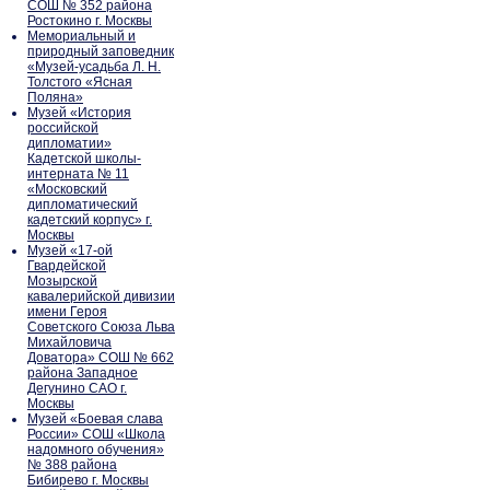
СОШ № 352 района
Ростокино г. Москвы
Мемориальный и
природный заповедник
«Музей-усадьба Л. Н.
Толстого «Ясная
Поляна»
Музей «История
российской
дипломатии»
Кадетской школы-
интерната № 11
«Московский
дипломатический
кадетский корпус» г.
Москвы
Музей «17-ой
Гвардейской
Мозырской
кавалерийской дивизии
имени Героя
Советского Союза Льва
Михайловича
Доватора» СОШ № 662
района Западное
Дегунино САО г.
Москвы
Музей «Боевая слава
России» СОШ «Школа
надомного обучения»
№ 388 района
Бибирево г. Москвы