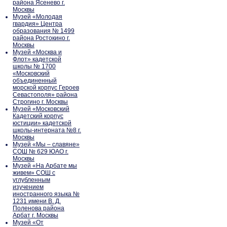
района Ясенево г.
Москвы
Музей «Молодая
гвардия» Центра
образования № 1499
района Ростокино г.
Москвы
Музей «Москва и
Флот» кадетской
школы № 1700
«Московский
объединенный
морской корпус Героев
Севастополя» района
Строгино г. Москвы
Музей «Московский
Кадетский корпус
юстиции» кадетской
школы-интерната №8 г.
Москвы
Музей «Мы – славяне»
СОШ № 629 ЮАО г.
Москвы
Музей «На Арбате мы
живем» СОШ с
углубленным
изучением
иностранного языка №
1231 имени В. Д.
Поленова района
Арбат г. Москвы
Музей «От