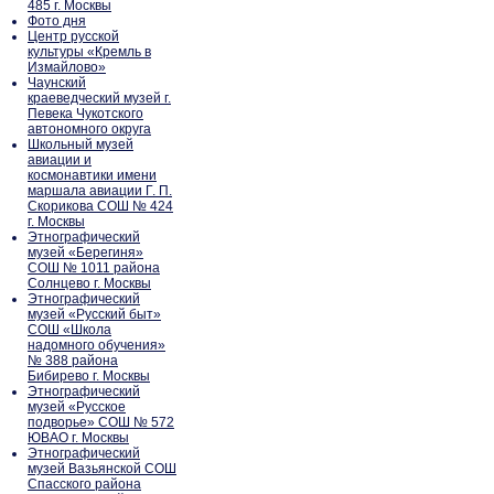
485 г. Москвы
Фото дня
Центр русской
культуры «Кремль в
Измайлово»
Чаунский
краеведческий музей г.
Певека Чукотского
автономного округа
Школьный музей
авиации и
космонавтики имени
маршала авиации Г. П.
Скорикова СОШ № 424
г. Москвы
Этнографический
музей «Берегиня»
СОШ № 1011 района
Солнцево г. Москвы
Этнографический
музей «Русский быт»
СОШ «Школа
надомного обучения»
№ 388 района
Бибирево г. Москвы
Этнографический
музей «Русское
подворье» СОШ № 572
ЮВАО г. Москвы
Этнографический
музей Вазьянской СОШ
Спасского района