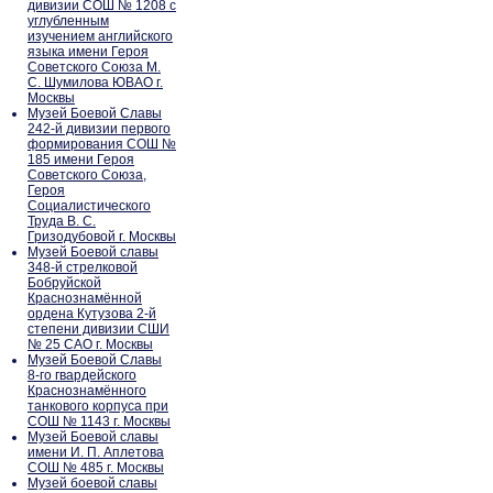
дивизии СОШ № 1208 с
углубленным
изучением английского
языка имени Героя
Советского Союза М.
С. Шумилова ЮВАО г.
Москвы
Музей Боевой Славы
242-й дивизии первого
формирования СОШ №
185 имени Героя
Советского Союза,
Героя
Социалистического
Труда В. С.
Гризодубовой г. Москвы
Музей Боевой славы
348-й стрелковой
Бобруйской
Краснознамённой
ордена Кутузова 2-й
степени дивизии СШИ
№ 25 САО г. Москвы
Музей Боевой Славы
8-го гвардейского
Краснознамённого
танкового корпуса при
СОШ № 1143 г. Москвы
Музей Боевой славы
имени И. П. Аплетова
СОШ № 485 г. Москвы
Музей боевой славы