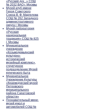
«Русский дух...» СОШ
№ 2032 ВАО г. Москвы
Музей-клуб имени
Героя Советского
Союза В. Ф. Маргелова
СОШ № 262 Западного
административного
округа г. Москвы
Музей-лаборатория
«Русская
национальная
традиция» СОШ № 825
г. Москвы
Муниципальное
учреждение
«Козьмодемьянский
культурно-
исторический
музейный комплекс»,
структурное
подразделение Музей
купеческого быта
Муниципальное
Учреждение Культуры
«Краеведческий музей
Петровского
муниципального
района Саратовской
области»
Познавательный мини-
музей кукол и
автомобилей СОШ №