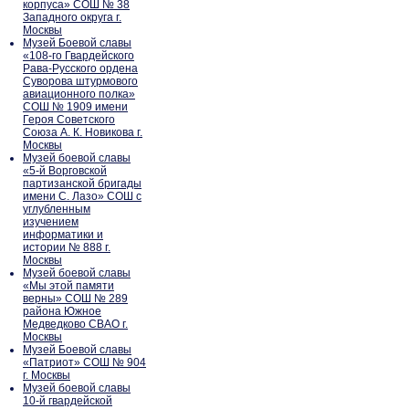
корпуса» СОШ № 38
Западного округа г.
Москвы
Музей Боевой славы
«108-го Гвардейского
Рава-Русского ордена
Суворова штурмового
авиационного полка»
СОШ № 1909 имени
Героя Советского
Союза А. К. Новикова г.
Москвы
Музей боевой славы
«5-й Ворговской
партизанской бригады
имени С. Лазо» СОШ с
углубленным
изучением
информатики и
истории № 888 г.
Москвы
Музей боевой славы
«Мы этой памяти
верны» СОШ № 289
района Южное
Медведково СВАО г.
Москвы
Музей Боевой славы
«Патриот» СОШ № 904
г. Москвы
Музей боевой славы
10-й гвардейской