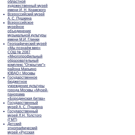
областной
художественный музей
имени И. Н. Крамского
Всероссийский музей
А. С. Пушкина
Всероссийское
музейное
объединение
музыкальной культуры
имени М.И. Глинки
Географический музей
«Мы познаём мир»
СОШ № 2087
«Многопрофильный
образовательный
комплекс "Открытие"»
района Марьино
ЮВАО г. Москвы
Государственное
бюджетное
учреждение культуры
города Москвы «Музей-
панорама
«Бородинская битва»
Государственный
музей А. С. Пушкина
Государственный
музей Л.Н. Толстого
(ГМТ)
Детский
этнографический
музей «Русская