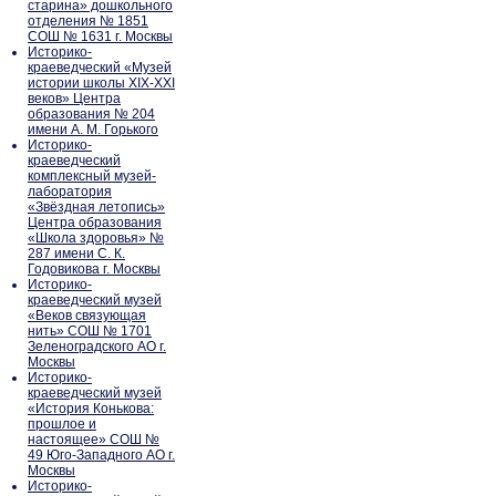
старина» дошкольного
отделения № 1851
СОШ № 1631 г. Москвы
Историко-
краеведческий «Музей
истории школы XIX-XXI
веков» Центра
образования № 204
имени А. М. Горького
Историко-
краеведческий
комплексный музей-
лаборатория
«Звёздная летопись»
Центра образования
«Школа здоровья» №
287 имени С. К.
Годовикова г. Москвы
Историко-
краеведческий музей
«Веков связующая
нить» СОШ № 1701
Зеленоградского АО г.
Москвы
Историко-
краеведческий музей
«История Конькова:
прошлое и
настоящее» СОШ №
49 Юго-Западного АО г.
Москвы
Историко-