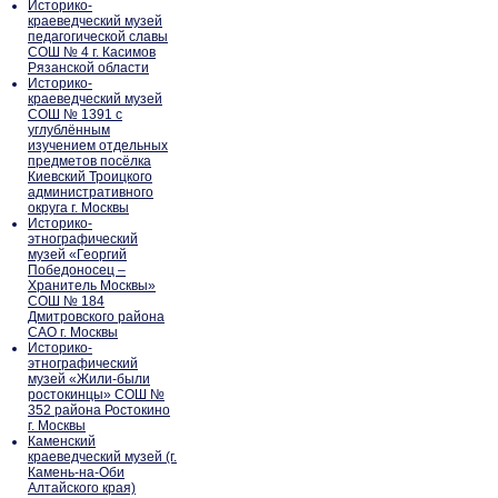
Историко-
краеведческий музей
педагогической славы
СОШ № 4 г. Касимов
Рязанской области
Историко-
краеведческий музей
СОШ № 1391 с
углублённым
изучением отдельных
предметов посёлка
Киевский Троицкого
административного
округа г. Москвы
Историко-
этнографический
музей «Георгий
Победоносец –
Хранитель Москвы»
СОШ № 184
Дмитровского района
САО г. Москвы
Историко-
этнографический
музей «Жили-были
ростокинцы» СОШ №
352 района Ростокино
г. Москвы
Каменский
краеведческий музей (г.
Камень-на-Оби
Алтайского края)