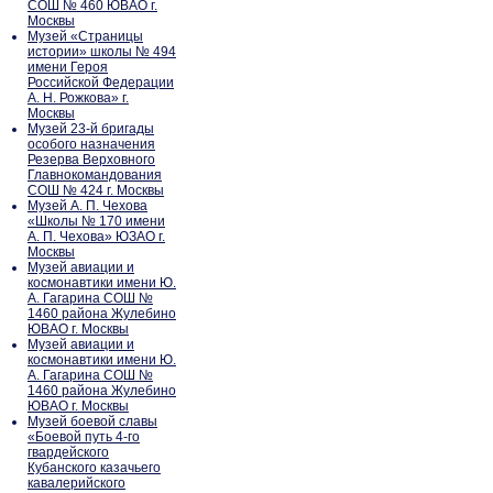
СОШ № 460 ЮВАО г.
Москвы
Музей «Страницы
истории» школы № 494
имени Героя
Российской Федерации
А. Н. Рожкова» г.
Москвы
Музей 23-й бригады
особого назначения
Резерва Верховного
Главнокомандования
СОШ № 424 г. Москвы
Музей А. П. Чехова
«Школы № 170 имени
А. П. Чехова» ЮЗАО г.
Москвы
Музей авиации и
космонавтики имени Ю.
А. Гагарина СОШ №
1460 района Жулебино
ЮВАО г. Москвы
Музей авиации и
космонавтики имени Ю.
А. Гагарина СОШ №
1460 района Жулебино
ЮВАО г. Москвы
Музей боевой славы
«Боевой путь 4-го
гвардейского
Кубанского казачьего
кавалерийского