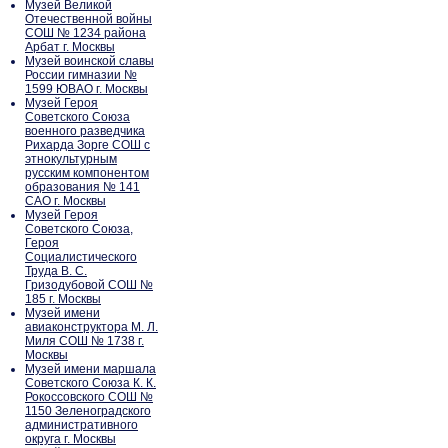
Музей Великой
Отечественной войны
СОШ № 1234 района
Арбат г. Москвы
Музей воинской славы
России гимназии №
1599 ЮВАО г. Москвы
Музей Героя
Советского Союза
военного разведчика
Рихарда Зорге СОШ с
этнокультурным
русским компонентом
образования № 141
САО г. Москвы
Музей Героя
Советского Союза,
Героя
Социалистического
Труда В. С.
Гризодубовой СОШ №
185 г. Москвы
Музей имени
авиаконструктора М. Л.
Миля СОШ № 1738 г.
Москвы
Музей имени маршала
Советского Союза К. К.
Рокоссовского СОШ №
1150 Зеленоградского
административного
округа г. Москвы