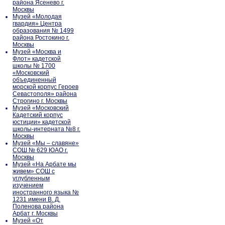
района Ясенево г.
Москвы
Музей «Молодая
гвардия» Центра
образования № 1499
района Ростокино г.
Москвы
Музей «Москва и
Флот» кадетской
школы № 1700
«Московский
объединенный
морской корпус Героев
Севастополя» района
Строгино г. Москвы
Музей «Московский
Кадетский корпус
юстиции» кадетской
школы-интерната №8 г.
Москвы
Музей «Мы – славяне»
СОШ № 629 ЮАО г.
Москвы
Музей «На Арбате мы
живем» СОШ с
углубленным
изучением
иностранного языка №
1231 имени В. Д.
Поленова района
Арбат г. Москвы
Музей «От