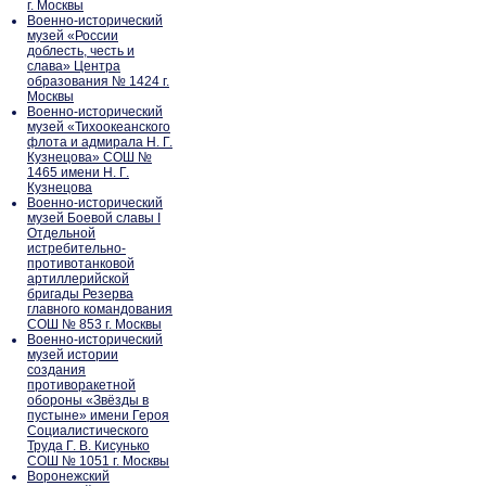
г. Москвы
Военно-исторический
музей «России
доблесть, честь и
слава» Центра
образования № 1424 г.
Москвы
Военно-исторический
музей «Тихоокеанского
флота и адмирала Н. Г.
Кузнецова» СОШ №
1465 имени Н. Г.
Кузнецова
Военно-исторический
музей Боевой славы I
Отдельной
истребительно-
противотанковой
артиллерийской
бригады Резерва
главного командования
СОШ № 853 г. Москвы
Военно-исторический
музей истории
создания
противоракетной
обороны «Звёзды в
пустыне» имени Героя
Социалистического
Труда Г. В. Кисунько
СОШ № 1051 г. Москвы
Воронежский