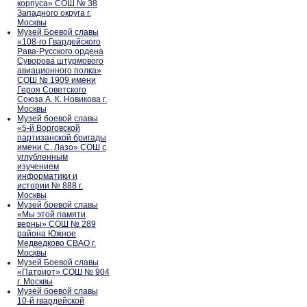
корпуса» СОШ № 38
Западного округа г.
Москвы
Музей Боевой славы
«108-го Гвардейского
Рава-Русского ордена
Суворова штурмового
авиационного полка»
СОШ № 1909 имени
Героя Советского
Союза А. К. Новикова г.
Москвы
Музей боевой славы
«5-й Ворговской
партизанской бригады
имени С. Лазо» СОШ с
углубленным
изучением
информатики и
истории № 888 г.
Москвы
Музей боевой славы
«Мы этой памяти
верны» СОШ № 289
района Южное
Медведково СВАО г.
Москвы
Музей Боевой славы
«Патриот» СОШ № 904
г. Москвы
Музей боевой славы
10-й гвардейской