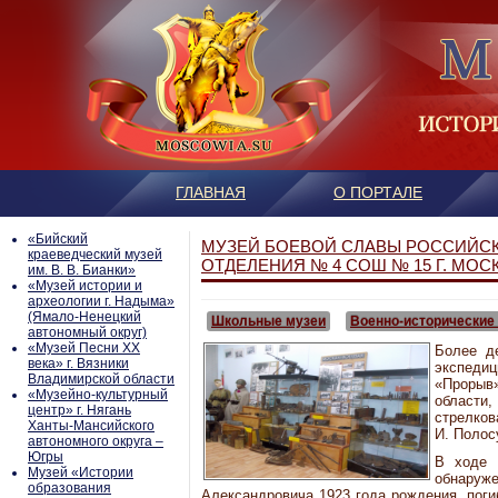
ГЛАВНАЯ
О ПОРТАЛЕ
«Бийский
МУЗЕЙ БОЕВОЙ СЛАВЫ РОССИЙС
краеведческий музей
ОТДЕЛЕНИЯ № 4 СОШ № 15 Г. МОС
им. В. В. Бианки»
«Музей истории и
археологии г. Надыма»
(Ямало-Ненецкий
Школьные музеи
Военно-исторические
автономный округ)
«Музей Песни ХХ
Более д
века» г. Вязники
экспедиц
Владимирской области
«Прорыв
«Музейно-культурный
област
центр» г. Нягань
стрелков
Ханты-Мансийского
И. Полос
автономного округа –
Югры
В ходе 
Mузей «Истории
обнаруж
образования
Александровича 1923 года рождения, поги