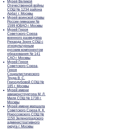
Музей Великой
Отечественной войны
СОШ № 1234 района
Арбат г. Москвы
Музей воинской славы
России гимназии №
1599 ЮВАО г. Москвы
Музей Героя
Советского Союза
военного разведчика
Рихарда Зорге СОШ с
этнокультурным
русским компонентом
образования № 141
САО г. Москвы
Музей Героя
Советского Союза,
Героя
Социалистического
Труда В. С.
Гризодубовой СОШ №
185 г. Москвы
Музей имени
авиаконструктора М. Л.
Миля СОШ № 1738 г.
Москвы
Музей имени маршала
Советского Союза К. К.
Рокоссовского СОШ №
1150 Зеленоградского
административного
округа г. Москвы