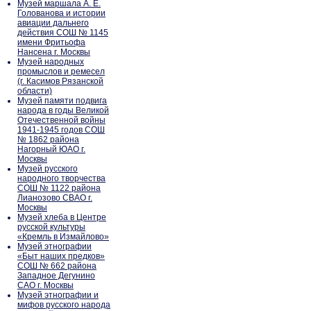
Музей маршала А. Е.
Голованова и истории
авиации дальнего
действия СОШ № 1145
имени Фритьофа
Нансена г. Москвы
Музей народных
промыслов и ремесел
(г. Касимов Рязанской
области)
Музей памяти подвига
народа в годы Великой
Отечественной войны
1941-1945 годов СОШ
№ 1862 района
Нагорный ЮАО г.
Москвы
Музей русского
народного творчества
СОШ № 1122 района
Лианозово СВАО г.
Москвы
Музей хлеба в Центре
русской культуры
«Кремль в Измайлово»
Музей этнографии
«Быт наших предков»
СОШ № 662 района
Западное Дегунино
САО г. Москвы
Музей этнографии и
мифов русского народа