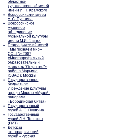
областной
художественный музей
имени И. Н. Крамского
Всероссийский музей
А. С. Пушкина
Всероссийское
музейное
объединение
музыкальной культуры
имени М.И. Глинки
Географический музей
«Мы познаём мир»
СОШ № 2087
«Многопрофильный
образовательный
комплекс "Открытие"»
района Марьино
ЮВАО г. Москвы
Государственное
бюджетное
учреждение культуры
города Москвы «Музей-
панорама
«Бородинская битва»
Государственный
музей А. С. Пушкина
Государственный
музей Л.Н. Толстого
(ГМТ)
Детский
этнографический
музей «Русская