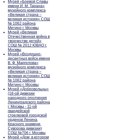
Музей «Боевой Славы
имени И. М. Тарана»
музейного комплекса
«Великая страна –
великая история» СОШ
№ 1062 района
Митино г. Москвы
Музей «Великая
Отечественная война в
творчестве детей»
СОШ № 2012 ЮВАО г.
Москвы
Музей «Воздушно-
десантных войск имени
В. Ф. Маргелова»
музейного комплекса
«Великая страна –
великая история» СОШ
№ 1062 района
Митино г. Москвы
Музей «Добровольцы»
(18-ой дивизии
народного ополчения
Ленинградского района
г. Москвы - 11-ой
гвардейской
стрелковой городской
орденов Ленина,
Красного знамени,
Суворова дивизии)
СОШ №706 г. Москвы
Музей «Дом, в котором