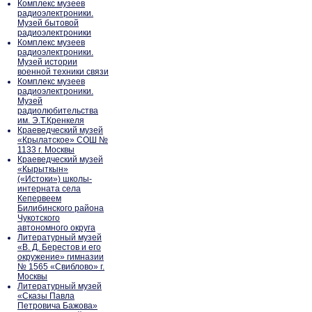
Комплекс музеев
радиоэлектроники.
Музей бытовой
радиоэлектроники
Комплекс музеев
радиоэлектроники.
Музей истории
военной техники связи
Комплекс музеев
радиоэлектроники.
Музей
радиолюбительства
им. Э.Т.Кренкеля
Краеведческий музей
«Крылатское» СОШ №
1133 г. Москвы
Краеведческий музей
«Кырыткын»
(«Истоки») школы-
интерната села
Кепервеем
Билибинского района
Чукотского
автономного округа
Литературный музей
«В. Д. Берестов и его
окружение» гимназии
№ 1565 «Свиблово» г.
Москвы
Литературный музей
«Сказы Павла
Петровича Бажова»