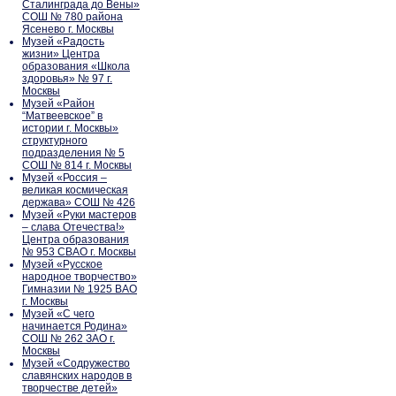
Сталинграда до Вены»
СОШ № 780 района
Ясенево г. Москвы
Музей «Радость
жизни» Центра
образования «Школа
здоровья» № 97 г.
Москвы
Музей «Район
“Матвеевское” в
истории г. Москвы»
структурного
подразделения № 5
СОШ № 814 г. Москвы
Музей «Россия –
великая космическая
держава» СОШ № 426
Музей «Руки мастеров
– слава Отечества!»
Центра образования
№ 953 СВАО г. Москвы
Музей «Русское
народное творчество»
Гимназии № 1925 ВАО
г. Москвы
Музей «С чего
начинается Родина»
СОШ № 262 ЗАО г.
Москвы
Музей «Содружество
славянских народов в
творчестве детей»