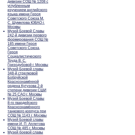
дивизии СОШ № 1208 с
углубленным
изучением английского
языка имени Героя
Советского Союза М.
С. Шумилова ЮВАО г.
Москвы
Музей Боевой Славы
242-й дивизии первого
формирования СОШ №
185 имени Героя
Советского Союза,
Героя
Социалистического
Труда В. С.
Гризодубовой г. Москвы
Музей Боевой славы
348-й стрелковой
Бобруйской
Краснознамённой
ордена Кутузова 2-й
степени дивизии СШИ
№ 25 САО г. Москвы
Музей Боевой Славы
8-го гвардейского
Краснознамённого
танкового корпуса при
СОШ № 1143 г. Москвы
Музей Боевой славы
имени И. П. Аплетова
СОШ № 485 г. Москвы
Музей боевой славы