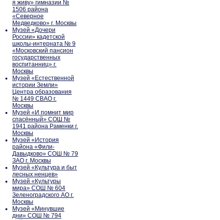
я живу» гимназии №
1506 района
«Северное
Медведково» г. Москвы
Музей «Дочери
России» кадетской
школы-интерната № 9
«Московский пансион
государственных
воспитанниц» г.
Москвы
Музей «Естественной
истории Земли»
Центра образования
№ 1449 СВАО г.
Москвы
Музей «И помнит мир
спасённый» СОШ №
1941 района Раменки г.
Москвы
Музей «История
района «Фили-
Давыдково» СОШ № 79
ЗАО г. Москвы
Музей «Культура и быт
лесных ненцев»
Музей «Культуры
мира» СОШ № 604
Зеленоградского АО г.
Москвы
Музей «Минувшие
дни» СОШ № 794