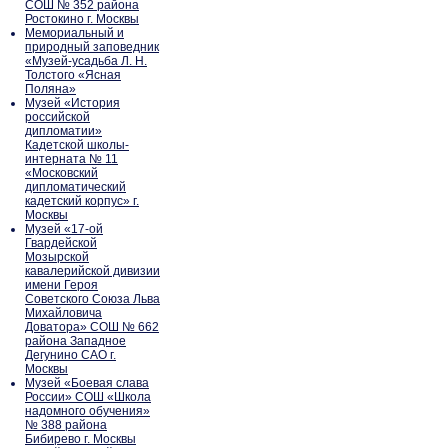
СОШ № 352 района
Ростокино г. Москвы
Мемориальный и
природный заповедник
«Музей-усадьба Л. Н.
Толстого «Ясная
Поляна»
Музей «История
российской
дипломатии»
Кадетской школы-
интерната № 11
«Московский
дипломатический
кадетский корпус» г.
Москвы
Музей «17-ой
Гвардейской
Мозырской
кавалерийской дивизии
имени Героя
Советского Союза Льва
Михайловича
Доватора» СОШ № 662
района Западное
Дегунино САО г.
Москвы
Музей «Боевая слава
России» СОШ «Школа
надомного обучения»
№ 388 района
Бибирево г. Москвы