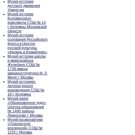
Музей истории
детского движения
Удмуртии
Музей истории
Коломенского
комсомола СОШ № 14
г. Коломны Московской
области
Музей истории
основания Российского
флота в Центре
русской культуры
«Кремль в Измайлово»
Музей истории школы
и микрорайона
Жулебино СОШ №
1738 имени
авиаконструктора М. Л.
Миля г. Москвы
Музей историко-
литературного
краеведения СОШ №
18 г. Коломны
Музей книги
«Обыкновенное чудо»
Центра образования
№ 1490 района
Лианозово г. Москвы
Музей космонавтики
«Покорители
вселенной» СОШ №
1155 г. Москвы