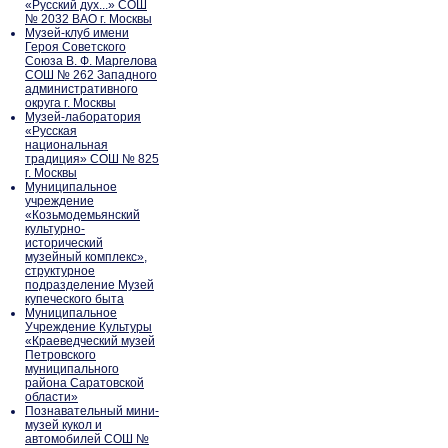
«Русский дух...» СОШ
№ 2032 ВАО г. Москвы
Музей-клуб имени
Героя Советского
Союза В. Ф. Маргелова
СОШ № 262 Западного
административного
округа г. Москвы
Музей-лаборатория
«Русская
национальная
традиция» СОШ № 825
г. Москвы
Муниципальное
учреждение
«Козьмодемьянский
культурно-
исторический
музейный комплекс»,
структурное
подразделение Музей
купеческого быта
Муниципальное
Учреждение Культуры
«Краеведческий музей
Петровского
муниципального
района Саратовской
области»
Познавательный мини-
музей кукол и
автомобилей СОШ №