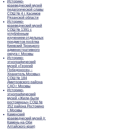
Историко-
краеведческий музей
педагогической славы
СОШ № 4 г. Касимов
Рязанской области
Историко-
краеведческий музей
СОШ № 1391 с
углублённым
изучением отдельных
предметов посёлка
Киевский Троицкого
административного
округа г. Москвы
Историко-
этнографический
музей «Георгий
Победоносец –
Хранитель Москвы»
СОШ № 184
Дмитровского района
САО г. Москвы
Историко-
этнографический
музей «Жили-были
ростокинцы» СОШ №
352 района Ростокино
г. Москвы
Каменский
краеведческий музей (г.
Камень-на-Оби
Алтайского края)