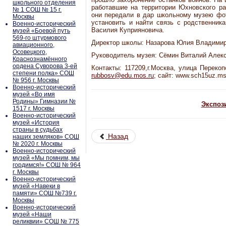
школьного отделения
работавшие на территории Юхновского ра
№ 1 СОШ № 15 г.
они передали в дар школьному музею фот
Москвы
установить и найти связь с родственни
Военно-исторический
Василия Куприяновича.
музей «Боевой путь
569-го штурмового
Директор школы: Назарова Юлия Владимир
авиационного,
Осовецкого,
Руководитель музея: Сёмин Виталий Алек
Краснознамённого
ордена Суворова 3-ей
Контакты: 117209,г.Москва, улица Перекопс
степени полка» СОШ
rubbosv@edu.mos.ru
; сайт: www.sch15uz.ms
№ 956 г. Москвы
Военно-исторический
музей «Во имя
Родины» Гимназии №
Экспоз
1517 г. Москвы
Военно-исторический
музей «История
страны в судьбах
Назад
наших земляков» СОШ
№ 2020 г. Москвы
Военно-исторический
музей «Мы помним, мы
гордимся!» СОШ № 964
г. Москвы
Военно-исторический
музей «Навеки в
памяти» СОШ №739 г.
Москвы
Военно-исторический
музей «Наши
реликвии» СОШ № 775