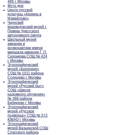
485 г. Москвы
Фото дня
Центр русской
культуры «Кремль в
Измайлово»
Чаунский
краеведческий музей г.
Певека Чукотского
автономного округа
Школьный музей
авиации и
космонавтики имени
маршала авиации Г. П.
Скорикова СОШ № 424
г. Москвы
Этнографический
музей «Берегиня»
СОШ № 1011 района
Солнцево г. Москвы
Этнографический
музей «Русский быт»
СОШ «Школа
надомного обучения»
№ 388 района
Бибирево г. Москвы
Этнографический
музей «Русское
подворье» СОШ № 572
ЮВАО г. Москвы
Этнографический
музей Вазьянской СОШ
Спасского района