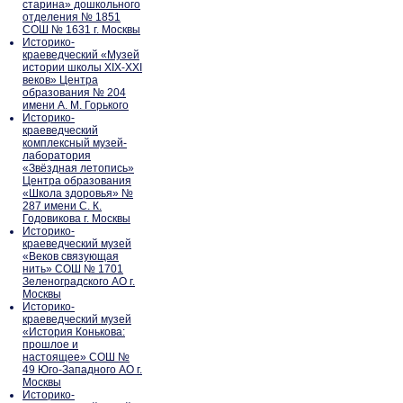
старина» дошкольного
отделения № 1851
СОШ № 1631 г. Москвы
Историко-
краеведческий «Музей
истории школы XIX-XXI
веков» Центра
образования № 204
имени А. М. Горького
Историко-
краеведческий
комплексный музей-
лаборатория
«Звёздная летопись»
Центра образования
«Школа здоровья» №
287 имени С. К.
Годовикова г. Москвы
Историко-
краеведческий музей
«Веков связующая
нить» СОШ № 1701
Зеленоградского АО г.
Москвы
Историко-
краеведческий музей
«История Конькова:
прошлое и
настоящее» СОШ №
49 Юго-Западного АО г.
Москвы
Историко-