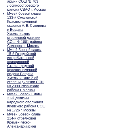
армии СОШ № 763
Лосиноостровского
района СВАО г. Москвы
Музей боевой славы
133-й Смоленской
Краснознаменной
орденов А. В. Суворова
и Богдана
Хмельницкого
стрелковой дивизии
СОШ № 1001 района
Солнцево г. Москвы
Музей Боевой славы
15-й Гвардейской
истребительной
авиационной
Сталинградской
Краснознаменной
ордена Богдана
Хмельницкого 2-ой
степени дивизии СОШ
№ 2090 Рязанского
района г. Москвы
Музей Боевой Славы
21-й дивизии
народного ополчения
Киевского района СОШ
№ 1726 г. Москвы
Музей Боевой славы
214-й стрелковой
Кременчугско-
Александрийской