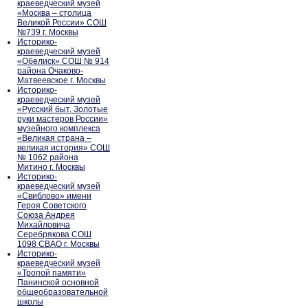
краеведческий музей
«Москва – столица
Великой России» СОШ
№739 г. Москвы
Историко-
краеведческий музей
«Обелиск» СОШ № 914
района Очаково-
Матвеевское г. Москвы
Историко-
краеведческий музей
«Русский быт. Золотые
руки мастеров России»
музейного комплекса
«Великая страна –
великая история» СОШ
№ 1062 района
Митино г. Москвы
Историко-
краеведческий музей
«Свиблово» имени
Героя Советского
Союза Андрея
Михайловича
Серебрякова СОШ
1098 СВАО г. Москвы
Историко-
краеведческий музей
«Тропой памяти»
Панинской основной
общеобразовательной
школы