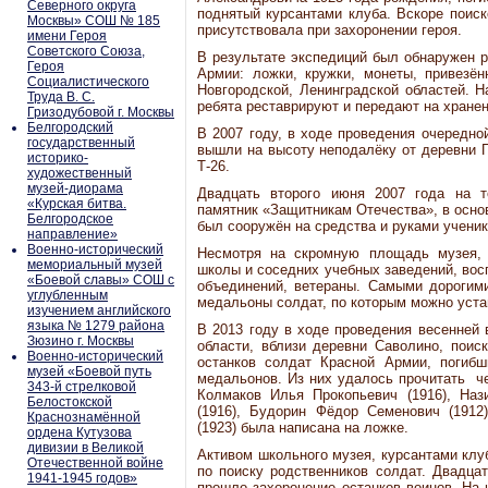
Северного округа
поднятый курсантами клуба. Вскоре поиск
Москвы» СОШ № 185
присутствовала при захоронении героя.
имени Героя
Советского Союза,
В результате экспедиций был обнаружен 
Героя
Армии: ложки, кружки, монеты, привезён
Социалистического
Новгородской, Ленинградской областей. 
Труда В. С.
ребята реставрируют и передают на хранен
Гризодубовой г. Москвы
Белгородский
В 2007 году, в ходе проведения очередно
государственный
вышли на высоту неподалёку от деревни Г
историко-
Т-26.
художественный
музей-диорама
Двадцать второго июня 2007 года на т
«Курская битва.
памятник «Защитникам Отечества», в основ
Белгородское
был сооружён на средства и руками ученик
направление»
Военно-исторический
Несмотря на скромную площадь музея, 
мемориальный музей
школы и соседних учебных заведений, вос
«Боевой славы» СОШ с
объединений, ветераны. Самыми дорогим
углубленным
медальоны солдат, по которым можно уста
изучением английского
языка № 1279 района
В 2013 году в ходе проведения весенней
Зюзино г. Москвы
области, вблизи деревни Саволино, пои
Военно-исторический
останков солдат Красной Армии, погиб
музей «Боевой путь
медальонов. Из них удалось прочитать ч
343-й стрелковой
Колмаков Илья Прокопьевич (1916), Наз
Белостокской
(1916), Будорин Фёдор Семенович (1912
Краснознамённой
(1923) была написана на ложке.
ордена Кутузова
дивизии в Великой
Активом школьного музея, курсантами кл
Отечественной войне
по поиску родственников солдат. Двадцат
1941-1945 годов»
прошло захоронение останков воинов. На 