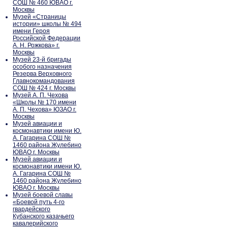
СОШ № 460 ЮВАО г.
Москвы
Музей «Страницы
истории» школы № 494
имени Героя
Российской Федерации
А. Н. Рожкова» г.
Москвы
Музей 23-й бригады
особого назначения
Резерва Верховного
Главнокомандования
СОШ № 424 г. Москвы
Музей А. П. Чехова
«Школы № 170 имени
А. П. Чехова» ЮЗАО г.
Москвы
Музей авиации и
космонавтики имени Ю.
А. Гагарина СОШ №
1460 района Жулебино
ЮВАО г. Москвы
Музей авиации и
космонавтики имени Ю.
А. Гагарина СОШ №
1460 района Жулебино
ЮВАО г. Москвы
Музей боевой славы
«Боевой путь 4-го
гвардейского
Кубанского казачьего
кавалерийского