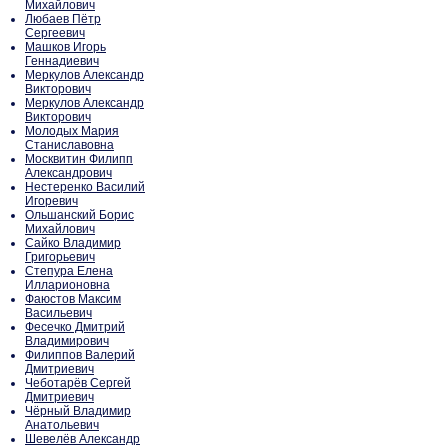
Михайлович
Любаев Пётр
Сергеевич
Машков Игорь
Геннадиевич
Меркулов Александр
Викторович
Меркулов Александр
Викторович
Молодых Мария
Станиславовна
Москвитин Филипп
Александрович
Нестеренко Василий
Игоревич
Ольшанский Борис
Михайлович
Сайко Владимир
Григорьевич
Степура Елена
Илларионовна
Фаюстов Максим
Васильевич
Фесечко Дмитрий
Владимирович
Филиппов Валерий
Дмитриевич
Чеботарёв Сергей
Дмитриевич
Чёрный Владимир
Анатольевич
Шевелёв Александр