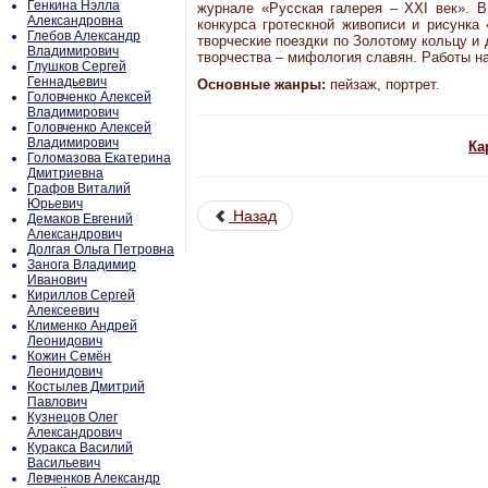
Генкина Нэлла
журнале «Русская галерея – XXI век». В
Александровна
конкурса гротескной живописи и рисунка
Глебов Александр
творческие поездки по Золотому кольцу и 
Владимирович
творчества – мифология славян. Работы н
Глушков Сергей
Геннадьевич
Основные жанры:
пейзаж, портрет.
Головченко Алексей
Владимирович
Головченко Алексей
Владимирович
Ка
Голомазова Екатерина
Дмитриевна
Графов Виталий
Юрьевич
Назад
Демаков Евгений
Александрович
Долгая Ольга Петровна
Занога Владимир
Иванович
Кириллов Сергей
Алексеевич
Клименко Андрей
Леонидович
Кожин Семён
Леонидович
Костылев Дмитрий
Павлович
Кузнецов Олег
Александрович
Куракса Василий
Васильевич
Левченков Александр