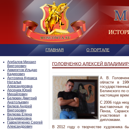
ГЛАВНАЯ
О ПОРТАЛЕ
Агибалов Михаил
ГОЛОВЧЕНКО АЛЕКСЕЙ ВЛАДИМИ
Викторович
Акжигитов Ильдар
Кадирович
А. В. Головчен
Антохина-Куракса
Наталья
области в 198
Александровна
государственны
Арсенюк Юрий
Белинского по с
Михайлович
настоящее врем
Белюкин Дмитрий
Анатольевич
С 2006 года нео
Вилков Андрей
выставочных пр
Викторович
Пенза, Саранск
Вилкова Елена
участвовал в 
Владимировна
дипломами.
Гавриляченко Сергей
Александрович
В 2012 году о творчестве художника бы