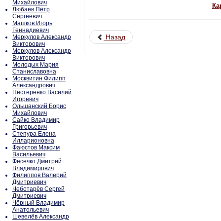
Михайлович
Ка
Любаев Пётр
Сергеевич
Машков Игорь
Геннадиевич
Назад
Меркулов Александр
Викторович
Меркулов Александр
Викторович
Молодых Мария
Станиславовна
Москвитин Филипп
Александрович
Нестеренко Василий
Игоревич
Ольшанский Борис
Михайлович
Сайко Владимир
Григорьевич
Степура Елена
Илларионовна
Фаюстов Максим
Васильевич
Фесечко Дмитрий
Владимирович
Филиппов Валерий
Дмитриевич
Чеботарёв Сергей
Дмитриевич
Чёрный Владимир
Анатольевич
Шевелёв Александр