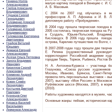
Генкина Нэлла
малую картину поездкой в Венецию с И. С
Александровна
А. Б. Маховым.
Глебов Александр
Владимирович
С 2004 по 2007 год обучалась в мас
Глушков Сергей
профессоров А. П. Афонина и И. В. Л
Геннадьевич
дипломную работу «Пробуждение».
Головченко Алексей
Владимирович
В 2004 году прошла творческая поездка в 
Головченко Алексей
2005 состоялась творческая поездка на Ру
Владимирович
в Суздаль, Юрьев-Польский, Владимир
Голомазова Екатерина
Кисловодск. В 2006 году прошла поездка
Дмитриевна
острова, Карелию путешествие по Волге, г
Графов Виталий
Юрьевич
В 2007-2008 годах году прошли две творче
Демаков Евгений
Е. Репина (художественный руководи
Александрович
корреспондент Российской академии худ
Долгая Ольга Петровна
городам Тверь, Торжок, Рыбинск, Ростов В
Занога Владимир
Иванович
Н. А. Антохина-Куракса – участница 
Кириллов Сергей
Глазунова, «Союза русских художнико
Алексеевич
Москвы, Иваново, Брянска, Санкт-Пете
Клименко Андрей
провела пять персональных выставок – выс
Леонидович
2007), выставку «Моя Россия» в Московско
Кожин Семён
Рублёвском шоссе (Москва, 2007), в мэри
Леонидович
(2010).
Костылев Дмитрий
Павлович
Работы художника находятся в музеях, ча
Кузнецов Олег
Александрович
Основные жанры: пейзаж, историческая кар
Куракса Василий
Васильевич
Левченков Александр