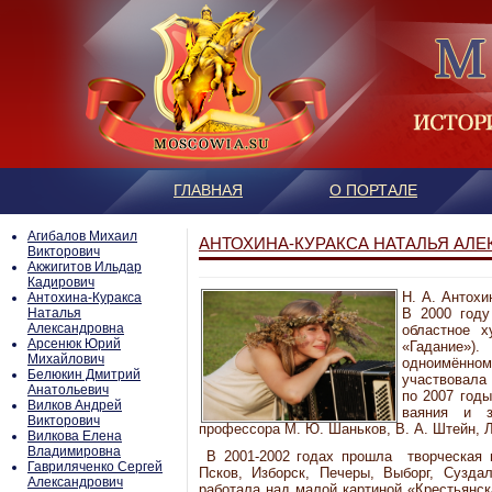
ГЛАВНАЯ
О ПОРТАЛЕ
Агибалов Михаил
АНТОХИНА-КУРАКСА НАТАЛЬЯ АЛ
Викторович
Акжигитов Ильдар
Кадирович
Н. А. Антохи
Антохина-Куракса
Наталья
В 2000 году
Александровна
областное х
Арсенюк Юрий
«Гадание»
Михайлович
одноимённом
Белюкин Дмитрий
участвовала
Анатольевич
по 2007 годы
Вилков Андрей
ваяния и з
Викторович
профессора М. Ю. Шаньков, В. А. Штейн, Л
Вилкова Елена
Владимировна
В 2001-2002 годах прошла творческая по
Гавриляченко Сергей
Псков, Изборск, Печеры, Выборг, Сузда
Александрович
работала над малой картиной «Крестьянск