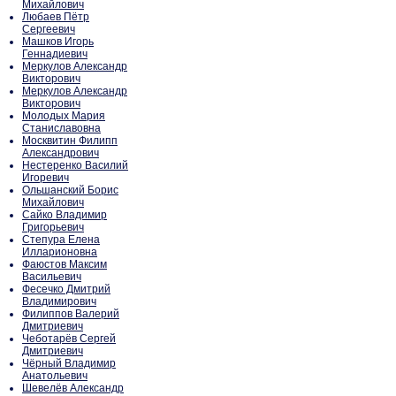
Михайлович
Любаев Пётр
Сергеевич
Машков Игорь
Геннадиевич
Меркулов Александр
Викторович
Меркулов Александр
Викторович
Молодых Мария
Станиславовна
Москвитин Филипп
Александрович
Нестеренко Василий
Игоревич
Ольшанский Борис
Михайлович
Сайко Владимир
Григорьевич
Степура Елена
Илларионовна
Фаюстов Максим
Васильевич
Фесечко Дмитрий
Владимирович
Филиппов Валерий
Дмитриевич
Чеботарёв Сергей
Дмитриевич
Чёрный Владимир
Анатольевич
Шевелёв Александр