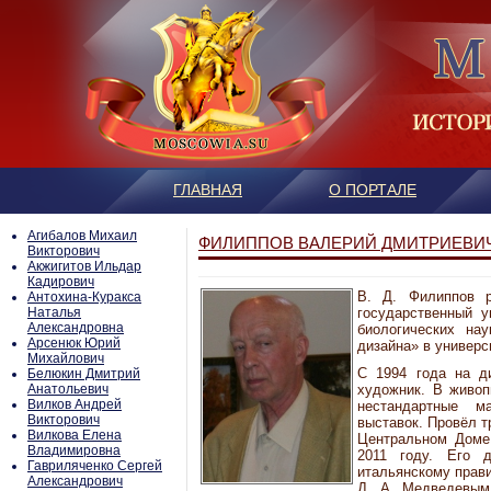
ГЛАВНАЯ
О ПОРТАЛЕ
Агибалов Михаил
ФИЛИППОВ ВАЛЕРИЙ ДМИТРИЕВИ
Викторович
Акжигитов Ильдар
Кадирович
В. Д. Филиппов р
Антохина-Куракса
Наталья
государственный у
Александровна
биологических на
Арсенюк Юрий
дизайна» в универс
Михайлович
С 1994 года на ди
Белюкин Дмитрий
Анатольевич
художник. В живоп
Вилков Андрей
нестандартные м
Викторович
выставок. Провёл т
Вилкова Елена
Центральном Доме 
Владимировна
2011 году. Его 
Гавриляченко Сергей
итальянскому прав
Александрович
Д. А. Медведевым