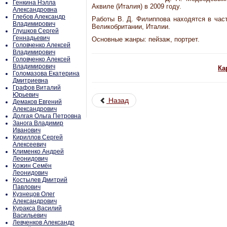
Генкина Нэлла
Аквиле (Италия) в 2009 году.
Александровна
Глебов Александр
Работы В. Д. Филиппова находятся в част
Владимирович
Великобритании, Италии.
Глушков Сергей
Геннадьевич
Основные жанры: пейзаж, портрет.
Головченко Алексей
Владимирович
Головченко Алексей
Владимирович
Ка
Голомазова Екатерина
Дмитриевна
Графов Виталий
Юрьевич
Назад
Демаков Евгений
Александрович
Долгая Ольга Петровна
Занога Владимир
Иванович
Кириллов Сергей
Алексеевич
Клименко Андрей
Леонидович
Кожин Семён
Леонидович
Костылев Дмитрий
Павлович
Кузнецов Олег
Александрович
Куракса Василий
Васильевич
Левченков Александр