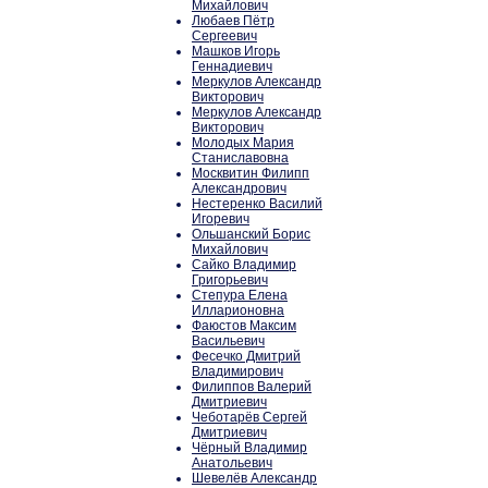
Михайлович
Любаев Пётр
Сергеевич
Машков Игорь
Геннадиевич
Меркулов Александр
Викторович
Меркулов Александр
Викторович
Молодых Мария
Станиславовна
Москвитин Филипп
Александрович
Нестеренко Василий
Игоревич
Ольшанский Борис
Михайлович
Сайко Владимир
Григорьевич
Степура Елена
Илларионовна
Фаюстов Максим
Васильевич
Фесечко Дмитрий
Владимирович
Филиппов Валерий
Дмитриевич
Чеботарёв Сергей
Дмитриевич
Чёрный Владимир
Анатольевич
Шевелёв Александр