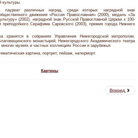
й культуры.
 лауреат различных наград, среди которых: наградной знак
общественного движения «Россия Православная» (2000), медаль «За
ультуру» (2002), наградной знак Русской Православной Церкви к 100-
и преподобного Серафима Саровского (2003), премия города Нижнего
ка хранятся в собраниях Управления Нижегородской митрополии,
Благовещенского монастырей, Нижегородского Академического театра
о многих музеях и частных коллекциях России и зарубежья.
ематическая картина, портрет, пейзаж, натюрморт.
Картины
Вперед