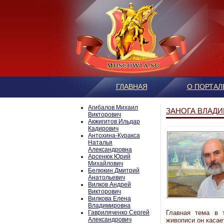
ГЛАВНАЯ
О ПОРТАЛ
Агибалов Михаил
ЗАНОГА ВЛАД
Викторович
Акжигитов Ильдар
Кадирович
Антохина-Куракса
Наталья
Александровна
Арсенюк Юрий
Михайлович
Белюкин Дмитрий
Анатольевич
Вилков Андрей
Викторович
Вилкова Елена
Владимировна
Гавриляченко Сергей
Главная тема в 
Александрович
живописи он касае