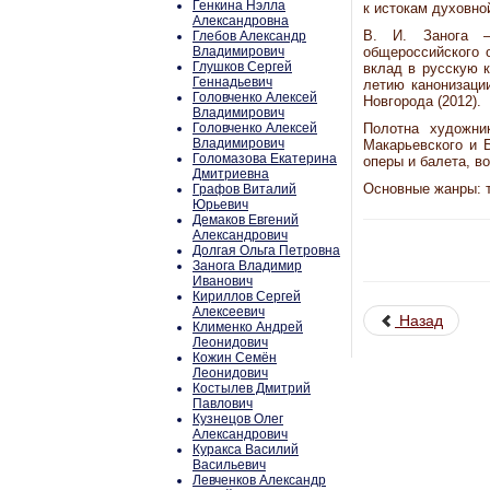
Генкина Нэлла
к истокам духовно
Александровна
В. И. Занога –
Глебов Александр
Владимирович
общероссийского 
Глушков Сергей
вклад в русскую к
Геннадьевич
летию канонизаци
Головченко Алексей
Новгорода (2012).
Владимирович
Головченко Алексей
Полотна художни
Владимирович
Макарьевского и 
Голомазова Екатерина
оперы и балета, в
Дмитриевна
Основные жанры: т
Графов Виталий
Юрьевич
Демаков Евгений
Александрович
Долгая Ольга Петровна
Занога Владимир
Иванович
Кириллов Сергей
Алексеевич
Назад
Клименко Андрей
Леонидович
Кожин Семён
Леонидович
Костылев Дмитрий
Павлович
Кузнецов Олег
Александрович
Куракса Василий
Васильевич
Левченков Александр