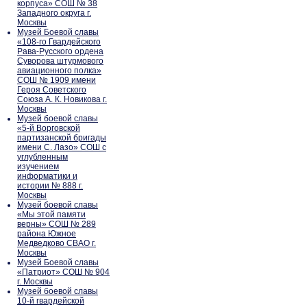
корпуса» СОШ № 38
Западного округа г.
Москвы
Музей Боевой славы
«108-го Гвардейского
Рава-Русского ордена
Суворова штурмового
авиационного полка»
СОШ № 1909 имени
Героя Советского
Союза А. К. Новикова г.
Москвы
Музей боевой славы
«5-й Ворговской
партизанской бригады
имени С. Лазо» СОШ с
углубленным
изучением
информатики и
истории № 888 г.
Москвы
Музей боевой славы
«Мы этой памяти
верны» СОШ № 289
района Южное
Медведково СВАО г.
Москвы
Музей Боевой славы
«Патриот» СОШ № 904
г. Москвы
Музей боевой славы
10-й гвардейской