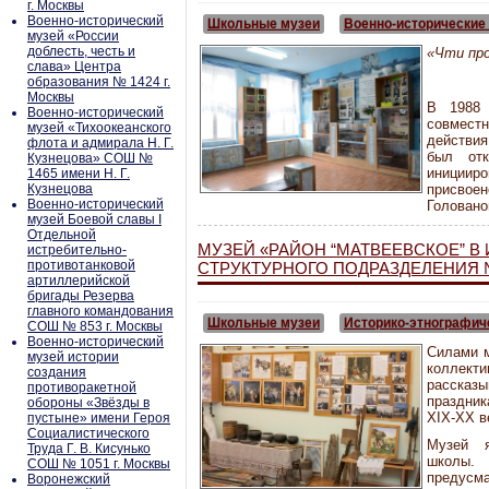
г. Москвы
Военно-исторический
Школьные музеи
Военно-исторические
музей «России
доблесть, честь и
«Чти про
слава» Центра
Д. 
образования № 1424 г.
Москвы
В 1988 
Военно-исторический
совмест
музей «Тихоокеанского
действия
флота и адмирала Н. Г.
был от
Кузнецова» СОШ №
иницииро
1465 имени Н. Г.
Кузнецова
присвое
Военно-исторический
Головано
музей Боевой славы I
Отдельной
МУЗЕЙ «РАЙОН “МАТВЕЕВСКОЕ” В 
истребительно-
противотанковой
СТРУКТУРНОГО ПОДРАЗДЕЛЕНИЯ №
артиллерийской
бригады Резерва
главного командования
Школьные музеи
Историко-этнографич
СОШ № 853 г. Москвы
Военно-исторический
Силами м
музей истории
коллекти
создания
рассказы
противоракетной
праздни
обороны «Звёзды в
XIX-XX в
пустыне» имени Героя
Социалистического
Музей я
Труда Г. В. Кисунько
школы
СОШ № 1051 г. Москвы
предусм
Воронежский