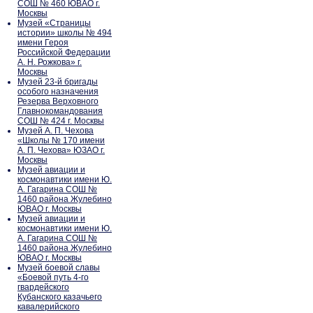
СОШ № 460 ЮВАО г.
Москвы
Музей «Страницы
истории» школы № 494
имени Героя
Российской Федерации
А. Н. Рожкова» г.
Москвы
Музей 23-й бригады
особого назначения
Резерва Верховного
Главнокомандования
СОШ № 424 г. Москвы
Музей А. П. Чехова
«Школы № 170 имени
А. П. Чехова» ЮЗАО г.
Москвы
Музей авиации и
космонавтики имени Ю.
А. Гагарина СОШ №
1460 района Жулебино
ЮВАО г. Москвы
Музей авиации и
космонавтики имени Ю.
А. Гагарина СОШ №
1460 района Жулебино
ЮВАО г. Москвы
Музей боевой славы
«Боевой путь 4-го
гвардейского
Кубанского казачьего
кавалерийского