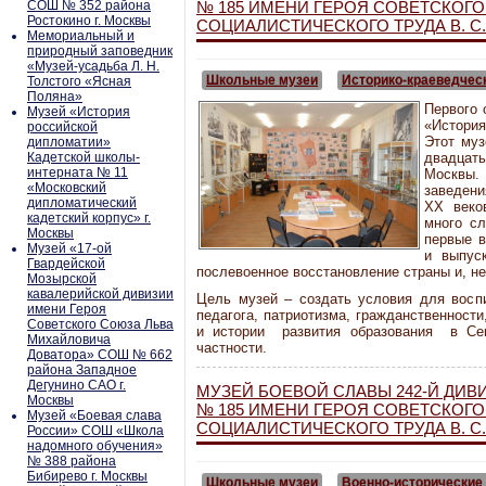
СОШ № 352 района
№ 185 ИМЕНИ ГЕРОЯ СОВЕТСКОГО
Ростокино г. Москвы
СОЦИАЛИСТИЧЕСКОГО ТРУДА В. С
Мемориальный и
природный заповедник
«Музей-усадьба Л. Н.
Школьные музеи
Историко-краеведчес
Толстого «Ясная
Поляна»
Первого 
Музей «История
«Истори
российской
Этот муз
дипломатии»
Кадетской школы-
двадцат
интерната № 11
Москвы
«Московский
заведени
дипломатический
XX веко
кадетский корпус» г.
много сл
Москвы
первые в
Музей «17-ой
и выпус
Гвардейской
послевоенное восстановление страны и, не
Мозырской
кавалерийской дивизии
Цель музей – создать условия для восп
имени Героя
педагога, патриотизма, гражданственности
Советского Союза Льва
и истории развития образования в Се
Михайловича
частности.
Доватора» СОШ № 662
района Западное
Дегунино САО г.
МУЗЕЙ БОЕВОЙ СЛАВЫ 242-Й ДИ
Москвы
№ 185 ИМЕНИ ГЕРОЯ СОВЕТСКОГО
Музей «Боевая слава
СОЦИАЛИСТИЧЕСКОГО ТРУДА В. С
России» СОШ «Школа
надомного обучения»
№ 388 района
Бибирево г. Москвы
Школьные музеи
Военно-исторические