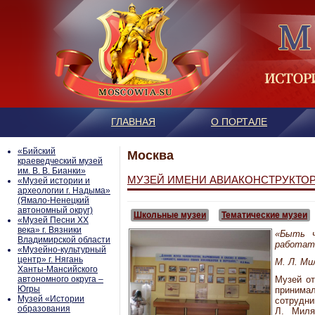
ГЛАВНАЯ
О ПОРТАЛЕ
«Бийский
Москва
краеведческий музей
им. В. В. Бианки»
МУЗЕЙ ИМЕНИ АВИАКОНСТРУКТОРА 
«Музей истории и
археологии г. Надыма»
(Ямало-Ненецкий
автономный округ)
Школьные музеи
Тематические музеи
«Музей Песни ХХ
века» г. Вязники
«Быть ч
Владимирской области
работат
«Музейно-культурный
центр» г. Нягань
М. Л. Ми
Ханты-Мансийского
автономного округа –
Музей от
Югры
принимал
Mузей «Истории
сотрудни
образования
Л. Миля