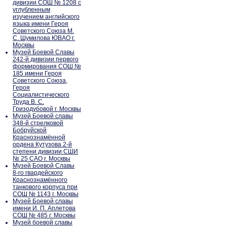
дивизии СОШ № 1208 с
углубленным
изучением английского
языка имени Героя
Советского Союза М.
С. Шумилова ЮВАО г.
Москвы
Музей Боевой Славы
242-й дивизии первого
формирования СОШ №
185 имени Героя
Советского Союза,
Героя
Социалистического
Труда В. С.
Гризодубовой г. Москвы
Музей Боевой славы
348-й стрелковой
Бобруйской
Краснознамённой
ордена Кутузова 2-й
степени дивизии СШИ
№ 25 САО г. Москвы
Музей Боевой Славы
8-го гвардейского
Краснознамённого
танкового корпуса при
СОШ № 1143 г. Москвы
Музей Боевой славы
имени И. П. Аплетова
СОШ № 485 г. Москвы
Музей боевой славы