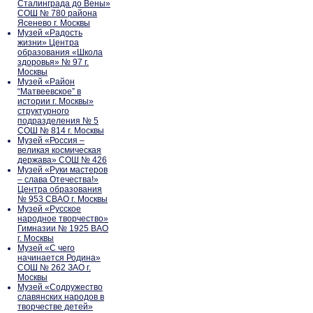
Сталинграда до Вены»
СОШ № 780 района
Ясенево г. Москвы
Музей «Радость
жизни» Центра
образования «Школа
здоровья» № 97 г.
Москвы
Музей «Район
“Матвеевское” в
истории г. Москвы»
структурного
подразделения № 5
СОШ № 814 г. Москвы
Музей «Россия –
великая космическая
держава» СОШ № 426
Музей «Руки мастеров
– слава Отечества!»
Центра образования
№ 953 СВАО г. Москвы
Музей «Русское
народное творчество»
Гимназии № 1925 ВАО
г. Москвы
Музей «С чего
начинается Родина»
СОШ № 262 ЗАО г.
Москвы
Музей «Содружество
славянских народов в
творчестве детей»