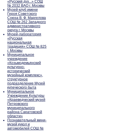
«Русский дух...» СОШ
№ 2032 ВАО г. Москвы
Музей-клуб имени
Героя Советского
Союза В. Ф. Маргелова
СОШ № 262 Западного
административного
округа г. Москвы
Музей-лаборатория
«Русская
национальная
традиция» СОШ № 825
г. Москвы
Муниципальное
учреждение
«Козьмодемьянский
культурно-
исторический
музейный комплекс»,
структурное
подразделение Музей
купеческого быта
Муниципальное
Учреждение Культуры
«Краеведческий музей
Петровского
муниципального
района Саратовской
области»
Познавательный мини-
музей кукол и
автомобилей СОШ №