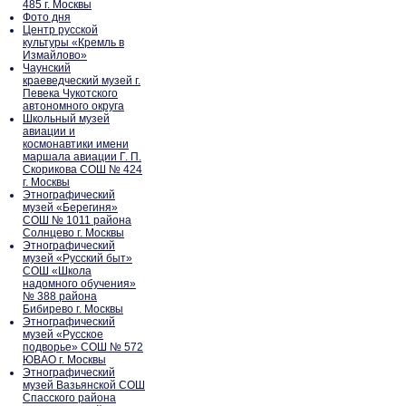
485 г. Москвы
Фото дня
Центр русской
культуры «Кремль в
Измайлово»
Чаунский
краеведческий музей г.
Певека Чукотского
автономного округа
Школьный музей
авиации и
космонавтики имени
маршала авиации Г. П.
Скорикова СОШ № 424
г. Москвы
Этнографический
музей «Берегиня»
СОШ № 1011 района
Солнцево г. Москвы
Этнографический
музей «Русский быт»
СОШ «Школа
надомного обучения»
№ 388 района
Бибирево г. Москвы
Этнографический
музей «Русское
подворье» СОШ № 572
ЮВАО г. Москвы
Этнографический
музей Вазьянской СОШ
Спасского района