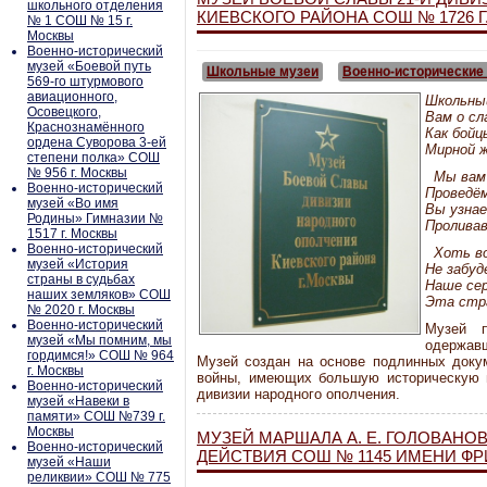
школьного отделения
КИЕВСКОГО РАЙОНА СОШ № 1726 
№ 1 СОШ № 15 г.
Москвы
Военно-исторический
музей «Боевой путь
Школьные музеи
Военно-исторические
569-го штурмового
авиационного,
Школьны
Осовецкого,
Вам о сл
Краснознамённого
Как бой
ордена Суворова 3-ей
Мирной ж
степени полка» СОШ
№ 956 г. Москвы
Мы вам 
Военно-исторический
Проведём
музей «Во имя
Вы узнае
Родины» Гимназии №
Проливав
1517 г. Москвы
Военно-исторический
Хоть во
музей «История
Не забуд
страны в судьбах
Наше сер
наших земляков» СОШ
Эта стр
№ 2020 г. Москвы
Военно-исторический
Музей п
музей «Мы помним, мы
одержавш
гордимся!» СОШ № 964
Музей создан на основе подлинных доку
г. Москвы
войны, имеющих большую историческую ц
Военно-исторический
дивизии народного ополчения.
музей «Навеки в
памяти» СОШ №739 г.
Москвы
МУЗЕЙ МАРШАЛА А. Е. ГОЛОВАНО
Военно-исторический
ДЕЙСТВИЯ СОШ № 1145 ИМЕНИ ФР
музей «Наши
реликвии» СОШ № 775