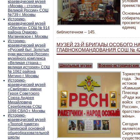
услов
краеведческий музей
преемств
«Москва – столица
Великой России» СОШ
Основные
№739 г. Москвы
собират
Историко-
просвет
краеведческий музей
единиц 
«Обелиск» СОШ № 914
библиотечном – 145.
района Очаково-
Матвеевское г. Москвы
Историко-
МУЗЕЙ 23-Й БРИГАДЫ ОСОБОГО Н
краеведческий музей
ГЛАВНОКОМАНДОВАНИЯ СОШ № 42
«Русский быт. Золотые
руки мастеров России»
музейного комплекса
«Великая страна –
Школьные музеи
Военно-исторические
великая история» СОШ
№ 1062 района
Торжеств
Митино г. Москвы
года. Эк
Историко-
истоко
краеведческий музей
«Камыши
«Свиблово» имени
Плесецк
Героя Советского
«Ради жи
Союза Андрея
войск с
Михайловича
Серебрякова СОШ
России»
1098 СВАО г. Москвы
братств
Историко-
жёны».
краеведческий музей
Сегодн
«Тропой памяти»
Панинской основной
являетс
общеобразовательной
Серпух
школы
существо