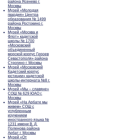
района Ясенево г.
Москвы
Музей «Молодая
гвардия» Центра
образования № 1499
района Ростокино г.
Москвы
Музей «Москва и
Флот» кадетской
школы № 1700
«Московский
объединенный
морской корпус Героев
Севастополя» района
Строгино г. Москвы
Музей «Московский
Кадетский корпус
юстиции» кадетской
школы-интерната №8 г.
Москвы
Музей «Мы – славяне»
СОШ № 629 ЮАО г.
Москвы
Музей «На Арбате мы
живем» СОШ с
углубленным
изучением
иностранного языка №
1231 имени В. Д.
Поленова района
Арбат г. Москвы
Музей «От