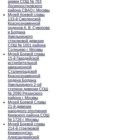
армии СОШ № 763
Лосиноостровского
района СВАО г. Москвы
Музей боевой славы
133-й Смоленской
Краснознаменной
орденов А. В. Суворова
и Богдана
Хмельницкого
стрелковой дивизии
СОШ № 1001 района
Солнцево г. Москвы
Музей Боевой славы
15-й Гвардейской
истребительной
авиационной
Сталинградской
Краснознаменной
ордена Богдана
Хмельницкого 2-ой
степени дивизии СОШ
№ 2090 Рязанского
района г. Москвы
Музей Боевой Славы
21-й дивизии
народного ополчения
Киевского района СОШ
№ 1726 г. Москвы
Музей Боевой славы
214-й стрелковой
Кременчугско-
Александрийской