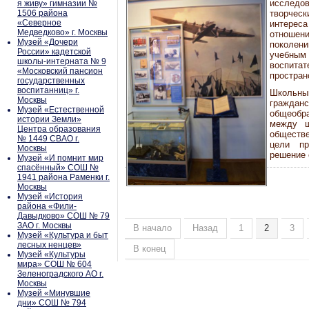
исследо
я живу» гимназии №
1506 района
творчес
«Северное
интереса
Медведково» г. Москвы
отноше
Музей «Дочери
поколен
России» кадетской
учебн
школы-интерната № 9
воспитат
«Московский пансион
простран
государственных
воспитанниц» г.
Школьн
Москвы
гражда
Музей «Естественной
общеобр
истории Земли»
между ш
Центра образования
обществ
№ 1449 СВАО г.
цели пр
Москвы
решение 
Музей «И помнит мир
спасённый» СОШ №
1941 района Раменки г.
Москвы
Музей «История
района «Фили-
Давыдково» СОШ № 79
ЗАО г. Москвы
В начало
Назад
1
2
3
Музей «Культура и быт
лесных ненцев»
В конец
Музей «Культуры
мира» СОШ № 604
Зеленоградского АО г.
Москвы
Музей «Минувшие
дни» СОШ № 794