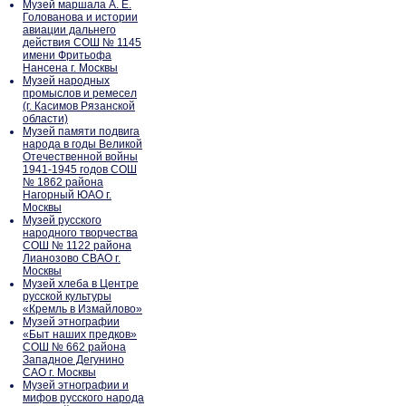
Музей маршала А. Е.
Голованова и истории
авиации дальнего
действия СОШ № 1145
имени Фритьофа
Нансена г. Москвы
Музей народных
промыслов и ремесел
(г. Касимов Рязанской
области)
Музей памяти подвига
народа в годы Великой
Отечественной войны
1941-1945 годов СОШ
№ 1862 района
Нагорный ЮАО г.
Москвы
Музей русского
народного творчества
СОШ № 1122 района
Лианозово СВАО г.
Москвы
Музей хлеба в Центре
русской культуры
«Кремль в Измайлово»
Музей этнографии
«Быт наших предков»
СОШ № 662 района
Западное Дегунино
САО г. Москвы
Музей этнографии и
мифов русского народа