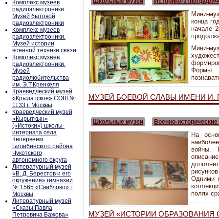
Школьные музеи
Историко-этнографич
Комплекс музеев
радиоэлектроники.
Мини-муз
Музей бытовой
конца го
радиоэлектроники
начале 2
Комплекс музеев
продолжа
радиоэлектроники.
Музей истории
Мини-му
военной техники связи
художес
Комплекс музеев
формиро
радиоэлектроники.
Формы д
Музей
познават
радиолюбительства
им. Э.Т.Кренкеля
Краеведческий музей
МУЗЕЙ БОЕВОЙ СЛАВЫ ИМЕНИ И. П
«Крылатское» СОШ №
1133 г. Москвы
Краеведческий музей
«Кырыткын»
Школьные музеи
Военно-исторические
(«Истоки») школы-
интерната села
На осно
Кепервеем
наиболе
Билибинского района
войны. 
Чукотского
описа
автономного округа
дополни
Литературный музей
рисунко
«В. Д. Берестов и его
Одними 
окружение» гимназии
коллекци
№ 1565 «Свиблово» г.
полях ср
Москвы
Литературный музей
«Сказы Павла
MУЗЕЙ «ИСТОРИИ ОБРАЗОВАНИЯ 
Петровича Бажова»