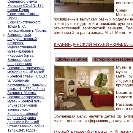
Северного округа
испытате
Москвы» СОШ № 185
имени Героя
Среди 
Советского Союза,
Московск
Героя
посвящённые выпускам разных моделей ве
Социалистического
в которую входят книги авиаконструктора
Труда В. С.
отечественной вертолётной авиации. Рел
Гризодубовой г. Москвы
инженера 3-го ранга запаса М. Л. Миля…».
Белгородский
государственный
историко-
КРАЕВЕДЧЕСКИЙ МУЗЕЙ «КРЫЛАТС
художественный
музей-диорама
«Курская битва.
Школьные музеи
Историко-краеведчес
Белгородское
направление»
Музей в 
Военно-исторический
музея –
мемориальный музей
быте ру
«Боевой славы» СОШ с
углубленным
людьми 
изучением английского
природно
языка № 1279 района
Воспита
Зюзино г. Москвы
гордости
Военно-исторический
музей «Боевой путь
Развива
343-й стрелковой
своего н
Белостокской
Краснознамённой
Обучающая цель: научить детей (из акти
ордена Кутузова
музея, доносить информацию до слушателе
дивизии в Великой
Отечественной войне
1941-1945 годов»
МУЗЕЙ БОЕВОЙ СЛАВЫ 21-Й ДИВ