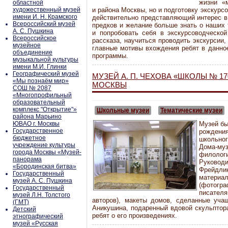
жизни «м
областной
художественный музей
и района Москвы, но и подготовку экскурсо
имени И. Н. Крамского
действительно представляющий интерес в 
Всероссийский музей
предков и желание больше знать о наших 
А. С. Пушкина
и попробовать себя в экскурсоводческой
Всероссийское
рассказа, научиться проводить экскурсии,
музейное
главные мотивы вхождения ребят в данное
объединение
программы.
музыкальной культуры
имени М.И. Глинки
Географический музей
МУЗЕЙ А. П. ЧЕХОВА «ШКОЛЫ № 17
«Мы познаём мир»
МОСКВЫ
СОШ № 2087
«Многопрофильный
образовательный
комплекс "Открытие"»
Школьные музеи
Тематические музеи
района Марьино
ЮВАО г. Москвы
Музей бы
Государственное
рождени
бюджетное
школьно
учреждение культуры
Дома-му
города Москвы «Музей-
филолог
панорама
Руковод
«Бородинская битва»
Фрейдли
Государственный
материа
музей А. С. Пушкина
(фотогр
Государственный
писателя
музей Л.Н. Толстого
авторов), макеты домов, сделанные уча
(ГМТ)
Аникушина, подаренный вдовой скульптора
Детский
ребят о его произведениях.
этнографический
музей «Русская