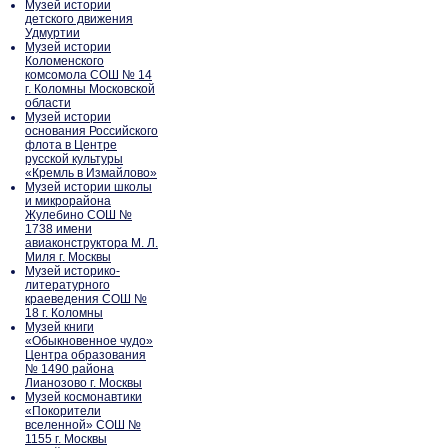
Музей истории
детского движения
Удмуртии
Музей истории
Коломенского
комсомола СОШ № 14
г. Коломны Московской
области
Музей истории
основания Российского
флота в Центре
русской культуры
«Кремль в Измайлово»
Музей истории школы
и микрорайона
Жулебино СОШ №
1738 имени
авиаконструктора М. Л.
Миля г. Москвы
Музей историко-
литературного
краеведения СОШ №
18 г. Коломны
Музей книги
«Обыкновенное чудо»
Центра образования
№ 1490 района
Лианозово г. Москвы
Музей космонавтики
«Покорители
вселенной» СОШ №
1155 г. Москвы