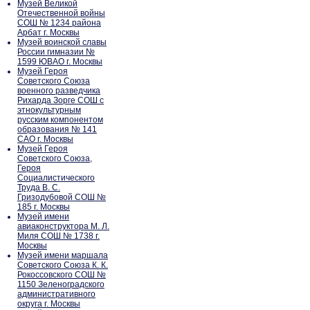
Музей Великой
Отечественной войны
СОШ № 1234 района
Арбат г. Москвы
Музей воинской славы
России гимназии №
1599 ЮВАО г. Москвы
Музей Героя
Советского Союза
военного разведчика
Рихарда Зорге СОШ с
этнокультурным
русским компонентом
образования № 141
САО г. Москвы
Музей Героя
Советского Союза,
Героя
Социалистического
Труда В. С.
Гризодубовой СОШ №
185 г. Москвы
Музей имени
авиаконструктора М. Л.
Миля СОШ № 1738 г.
Москвы
Музей имени маршала
Советского Союза К. К.
Рокоссовского СОШ №
1150 Зеленоградского
административного
округа г. Москвы