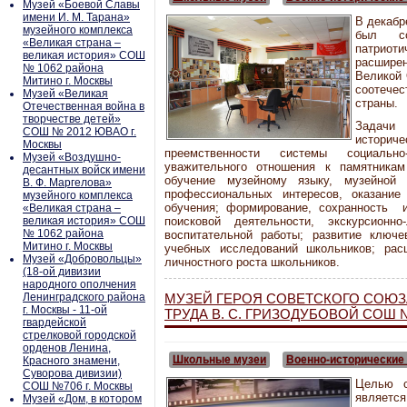
Музей «Боевой Славы
имени И. М. Тарана»
В декабр
музейного комплекса
был с
«Великая страна –
патриоти
великая история» СОШ
расшире
№ 1062 района
Великой 
Митино г. Москвы
соотече
Музей «Великая
страны.
Отечественная война в
творчестве детей»
Задачи 
СОШ № 2012 ЮВАО г.
истори
Москвы
преемственности системы социально
Музей «Воздушно-
уважительного отношения к памятникам
десантных войск имени
обучение музейному языку, музейной
В. Ф. Маргелова»
профессиональных интересов, оказани
музейного комплекса
обучения; формирование, сохранность и
«Великая страна –
великая история» СОШ
поисковой деятельности, экскурсионн
№ 1062 района
воспитательной работы; развитие ключе
Митино г. Москвы
учебных исследований школьников; рас
Музей «Добровольцы»
личностного роста школьников.
(18-ой дивизии
народного ополчения
Ленинградского района
МУЗЕЙ ГЕРОЯ СОВЕТСКОГО СОЮЗ
г. Москвы - 11-ой
ТРУДА В. С. ГРИЗОДУБОВОЙ СОШ №
гвардейской
стрелковой городской
орденов Ленина,
Школьные музеи
Военно-исторические
Красного знамени,
Суворова дивизии)
Целью с
СОШ №706 г. Москвы
являетс
Музей «Дом, в котором