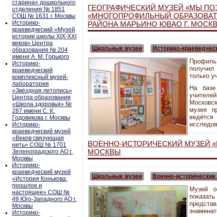
старина» дошкольного
ГЕОГРАФИЧЕСКИЙ МУЗЕЙ «МЫ ПО
отделения № 1851
«МНОГОПРОФИЛЬНЫЙ ОБРАЗОВАТ
СОШ № 1631 г. Москвы
Историко-
РАЙОНА МАРЬИНО ЮВАО Г. МОСК
краеведческий «Музей
истории школы XIX-XXI
веков» Центра
Школьные музеи
Историко-краеведчес
образования № 204
имени А. М. Горького
Профиль
Историко-
получил
краеведческий
только у
комплексный музей-
лаборатория
На базе
«Звёздная летопись»
учителе
Центра образования
Московск
«Школа здоровья» №
музея п
287 имени С. К.
ведётс
Годовикова г. Москвы
исследов
Историко-
краеведческий музей
«Веков связующая
ВОЕННО-ИСТОРИЧЕСКИЙ МУЗЕЙ «Н
нить» СОШ № 1701
МОСКВЫ
Зеленоградского АО г.
Москвы
Историко-
краеведческий музей
Школьные музеи
Военно-исторические
«История Конькова:
прошлое и
Музей о
настоящее» СОШ №
показат
49 Юго-Западного АО г.
предст
Москвы
знамена
Историко-