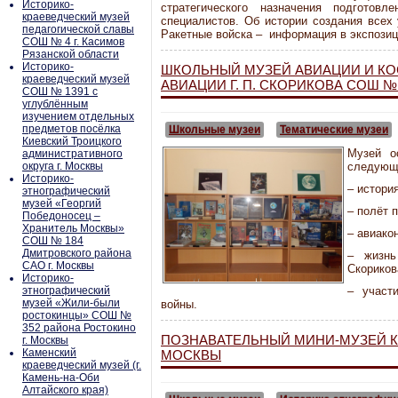
Историко-
стратегического назначения подготов
краеведческий музей
специалистов. Об истории создания всех
педагогической славы
Ракетные войска – информация в экспозиц
СОШ № 4 г. Касимов
Рязанской области
Историко-
ШКОЛЬНЫЙ МУЗЕЙ АВИАЦИИ И К
краеведческий музей
АВИАЦИИ Г. П. СКОРИКОВА СОШ № 
СОШ № 1391 с
углублённым
изучением отдельных
предметов посёлка
Школьные музеи
Тематические музеи
Киевский Троицкого
Музей о
административного
округа г. Москвы
следующ
Историко-
– истори
этнографический
музей «Георгий
– полёт 
Победоносец –
Хранитель Москвы»
– авиако
СОШ № 184
Дмитровского района
– жизнь
САО г. Москвы
Скориков
Историко-
этнографический
– участ
музей «Жили-были
войны.
ростокинцы» СОШ №
352 района Ростокино
ПОЗНАВАТЕЛЬНЫЙ МИНИ-МУЗЕЙ КУ
г. Москвы
Каменский
МОСКВЫ
краеведческий музей (г.
Камень-на-Оби
Алтайского края)