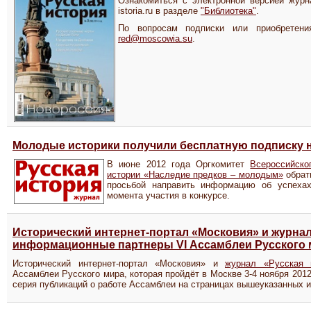
Ознакомиться с электронной версией жур
istoria.ru в разделе
"Библиотека"
.
По вопросам подписки или приобретени
red@moscowia.su
.
Молодые историки получили бесплатную подписку н
В июне 2012 года Оргкомитет
Всероссийско
истории «Наследие предков – молодым»
обрат
просьбой направить информацию об успеха
момента участия в конкурсе.
Исторический интернет-портал «Московия» и журнал
информационные партнеры VI Ассамблеи Русского 
Исторический интернет-портал «Московия» и
журнал «Русская 
Ассамблеи Русского мира, которая пройдёт в Москве 3-4 ноября 201
серия публикаций о работе Ассамблеи на страницах вышеуказанных и