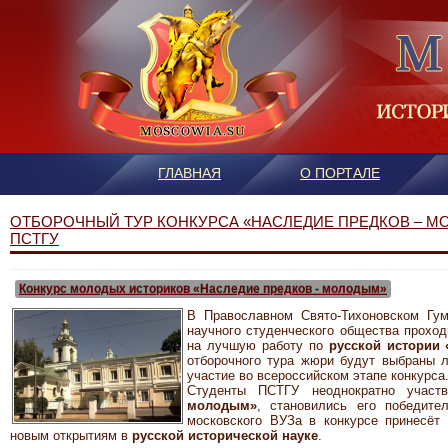
ГЛАВНАЯ
О ПОРТАЛЕ
ОТБОРОЧНЫЙ ТУР КОНКУРСА «НАСЛЕДИЕ ПРЕДКОВ – М
ПСТГУ
Конкурс молодых историков «Наследие предков - молодым»
В Православном Свято-Тихоновском Гума
научного студенческого общества прохо
на лучшую работу по
русской истории 
отборочного тура жюри будут выбраны л
участие во всероссийском этапе конкурса
Студенты ПСТГУ неоднократно участ
молодым»
, становились его победите
московского ВУЗа в конкурсе принесёт
новым открытиям в
русской исторической науке
.