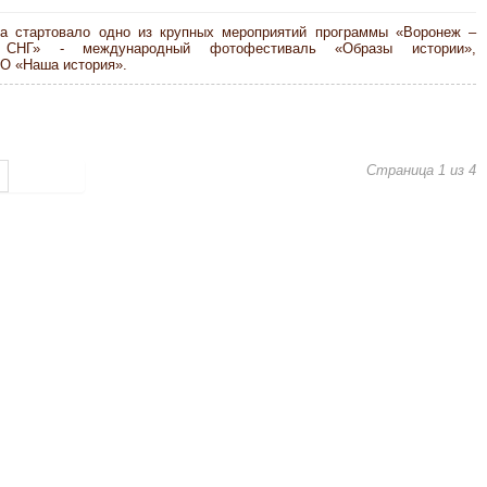
да стартовало одно из крупных мероприятий программы «Воронеж –
а СНГ» - международный фотофестиваль «Образы истории»,
О «Наша история».
Страница 1 из 4