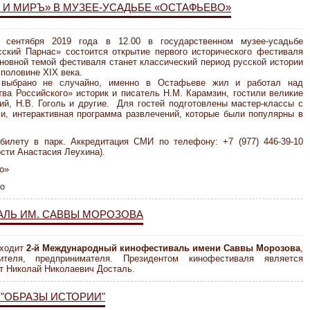
И МИРЪ» В МУЗЕЕ-УСАДЬБЕ «ОСТАФЬЕВО»
 сентября 2019 года в 12.00 в государственном музее-усадьбе
ский Парнас» состоится открытие первого исторического фестиваля
новной темой фестиваля станет классический период русской истории
 половине XIX века.
 выбрано не случайно, именно в Остафьеве жил и работал над
тва Российского» историк и писатель Н.М. Карамзин, гостили великие
ий, Н.В. Гоголь и другие. Для гостей подготовлены мастер-классы с
и, интерактивная программа развлечений, которые были популярны в
илету в парк. Аккредитация СМИ по телефону: +7 (977) 446-39-10
сти Анастасия Леухина).
о»
во
ЛЬ ИМ. САВВЫ МОРОЗОВА
оходит
2-й Международный кинофестиваль имени Саввы Морозова
,
рителя, предпринимателя. Президентом кинофестиваля является
т Николай Николаевич Досталь.
"ОБРАЗЫ ИСТОРИИ"