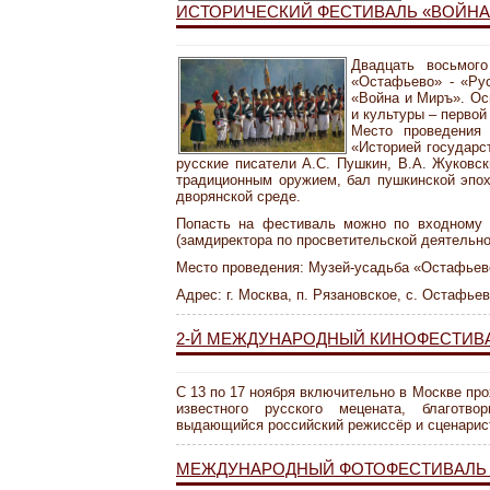
ИСТОРИЧЕСКИЙ ФЕСТИВАЛЬ «ВОЙНА 
Двадцать восьмого
«Остафьево» - «Рус
«Война и Миръ». Ос
и культуры – первой
Место проведения
«Историей государс
русские писатели А.С. Пушкин, В.А. Жуковск
традиционным оружием, бал пушкинской эпох
дворянской среде.
Попасть на фестиваль можно по входному б
(замдиректора по просветительской деятельно
Место проведения: Музей-усадьба «Остафьев
Адрес: г. Москва, п. Рязановское, с. Остафье
2-Й МЕЖДУНАРОДНЫЙ КИНОФЕСТИВА
С 13 по 17 ноября включительно в Москве пр
известного русского мецената, благотво
выдающийся российский режиссёр и сценарис
МЕЖДУНАРОДНЫЙ ФОТОФЕСТИВАЛЬ 