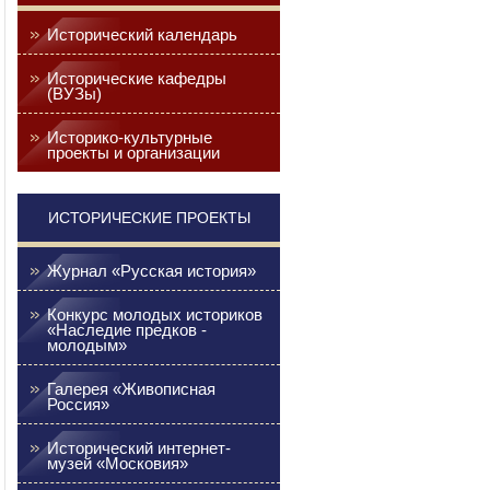
Исторический календарь
Исторические кафедры
(ВУЗы)
Историко-культурные
проекты и организации
ИСТОРИЧЕСКИЕ ПРОЕКТЫ
Журнал «Русская история»
Конкурс молодых историков
«Наследие предков -
молодым»
Галерея «Живописная
Россия»
Исторический интернет-
музей «Московия»