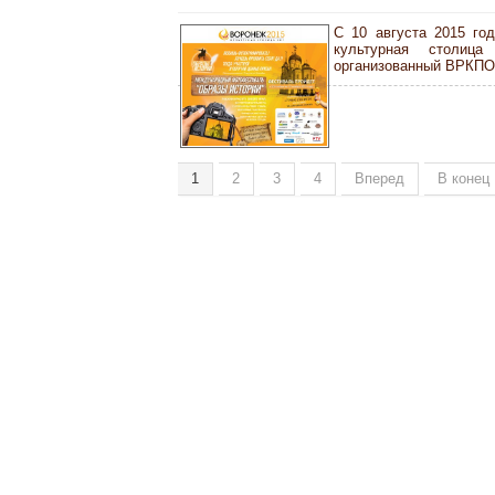
С 10 августа 2015 го
культурная столиц
организованный ВРКПО
1
2
3
4
Вперед
В конец