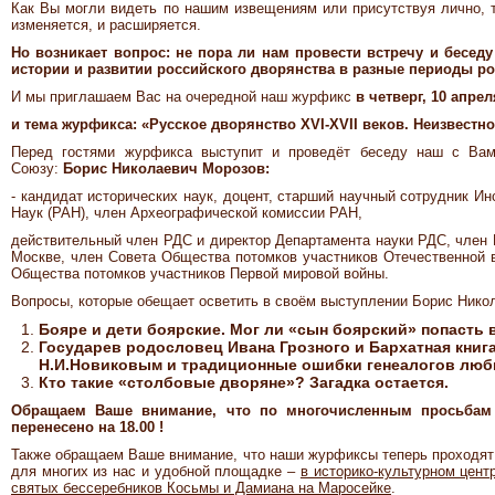
Как Вы могли видеть по нашим извещениям или присутствуя лично, 
изменяется, и расширяется.
Но возникает вопрос: не пора ли нам провести встречу и беседу
истории и развитии российского дворянства в разные периоды ро
И мы приглашаем Вас на очередной наш журфикс
в четверг, 10 апрел
и тема журфикса: «
Русское дворянство XVI-XVII веков. Неизвестн
Перед гостями журфикса выступит и проведёт беседу наш с Вам
Союзу:
Борис Николаевич Морозов:
- кандидат исторических наук, доцент, старший научный сотрудник И
Наук (РАН), член Археографической комиссии РАН,
действительный член РДС и директор Департамента науки РДС, член 
Москве, член Совета Общества потомков участников Отечественной в
Общества потомков участников Первой мировой войны.
Вопросы, которые обещает осветить в своём выступлении Борис Никол
Бояре и дети боярские. Мог ли «сын боярский» попасть 
Государев родословец Ивана Грозного и Бархатная книга
Н.И.Новиковым и традиционные ошибки генеалогов люб
Кто такие «столбовые дворяне»? Загадка остается.
Обращаем Ваше внимание, что по многочисленным просьбам
перенесено на 18.00 !
Также обращаем Ваше внимание, что наши журфиксы теперь проходят 
для многих из нас и удобной площадке –
в историко-культурном цен
святых бессеребников Косьмы и Дамиана на Маросейке
.