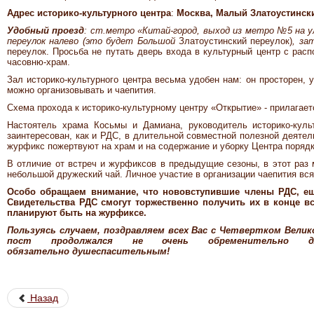
Адрес историко-культурного центра
:
Москва, Малый Златоустинск
Удобный проезд
: ст.метро «Китай-город, выход из метро №5 на у
переулок налево (это будет Большой
Златоустинский переулок)
, за
переулок. Просьба не путать дверь входа в культурный центр с рас
часовню-храм.
Зал историко-культурного центра весьма удобен нам: он просторен, 
можно организовывать и чаепития.
Схема прохода к историко-культурному центру «Открытие» - прилагает
Настоятель храма Косьмы и Дамиана, руководитель историко-куль
заинтересован, как и РДС, в длительной совместной полезной деятел
журфикс пожертвуют на храм и на содержание и уборку Центра поряд
В отличие от встреч и журфиксов в предыдущие сезоны, в этот раз
небольшой дружеский чай. Личное участие в организации чаепития вс
Особо обращаем внимание, что нововступившие члены РДС, е
Свидетельства РДС смогут торжественно получить их в конце вс
планируют быть на журфиксе.
Пользуясь случаем, поздравляем всех Вас с Четвертком Велик
пост продолжался не очень обременительно 
обязательно душеспасительным!
Назад