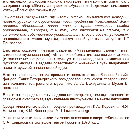
его наследия, о русской национальной идее, пути композитора от сало
созданию опер «Жизнь за царя» и «Руслан и Людмила», симфониче
хота», «Вальс-фантазия» и др.
«Выставка раскрывает ту часть русской музыкальной истории, 
первых русских консерваторий, когда профессии “композитор” фак
принята обществом. Более того, в среде сложилось раздел
(сочинителей, творцов), т.е. тех, кто находился на службе, и 
сочиняли для собственного удовольствия, и были весьма успешны»
национального музея музыки, заслуженный деятель искусств 
Брызгалов.
Выставка содержит четыре раздела: «Музыкальный салон» (путь 
салонного музицирования), «Быль и небыль» (исторические и эпичес
(столкновение национальных культур в произведениях композитора)
русского народа). Разделы повествуют о жизненном пути выдающегос
поисках русской национальной идеи.
Выставка основана на материалах и предметах из собрания Российск
фондов Санкт-Петербургского государственного музея театрального 
центрального театрального музея им. А. А. Бахрушина и Музея В.
времени.
В выставке представлены подлинные предметы, принадлежавшие ко
гравюры и литографии, музыкальные инструменты и макеты декораций
Среди живописных работ – редкие произведения К.А. Коровин
Билинского, В.М. Васнецова, А.Я. Головина и др.
Украшением выставки является эскиз декорации к опере «Жизнь за ца
С.А. Саврасова в Большом театре России в 1870 году.