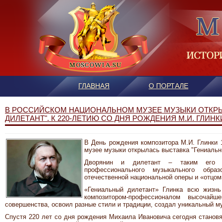
ГЛАВНАЯ
О ПОРТАЛЕ
В РОССИЙСКОМ НАЦИОНАЛЬНОМ МУЗЕЕ МУЗЫКИ ОТКРЫ
ДИЛЕТАНТ". К 220-ЛЕТИЮ СО ДНЯ РОЖДЕНИЯ М.И. ГЛИНК
В День рождения композитора М.И. Глинки 
музее музыки открылась выставка "Гениальн
Дворянин и дилетант – таким его 
профессионального музыкального обр
отечественной национальной оперы и «отцом
«Гениальный дилетант» Глинка всю жизнь
композитором-профессионалом высочай
совершенства, освоил разные стили и традиции, создал уникальный м
Спустя 220 лет со дня рождения Михаила Ивановича сегодня становя