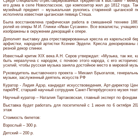
Среди специально отреставрированных предметов к выставке - мемор
его дома в селе Новоспасское, где композитор жил до 1812 года. Т
музейный предмет – музыкальная рукопись старинной цыганской пе
исполняла известная цыганская певица Стеша.
Была восстановлена графическая работа в смешанной технике 1881
ролей из оперы М.И. Глинки «Иван Сусанин». Все вокалисты, учащиес
изображены в окружении декораций к опере.
Дополнят выставку два отреставрированных кресла из карельской бе
арфистки, народной артистки Ксении Эрдели. Кресла декорированы
резной декор спинки.
Известный критик XIX века А.Н. Серов утверждал: «Музыка, так же, к
быть неразлучна с народом, с почвою этого народа, с его историче
усилий, чтобы русская музыка заняла достойное место в мировой муз
Руководитель выставочного проекта – Михаил Брызгалов, генеральны
музыки, заслуженный деятель искусств РФ
Куратор - Лидия Адэр, кандидат искусствоведения, Арт-директор Цен
паркИНГ, старший научный сотрудник Санкт-Петербургского музея теат
Научный куратор – Наталия Тартаковская, главный эксперт по фондам
Выставка будет работать для посетителей с 1 июня по 6 октября 202
этаж
Стоимость билетов:
Взрослый – 300 р.
Детский – 200 р.