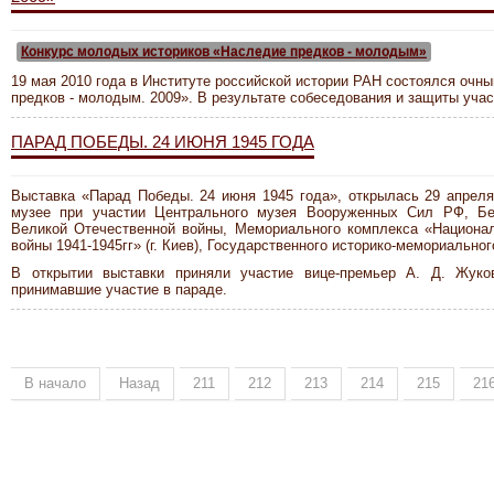
Конкурс молодых историков «Наследие предков - молодым»
19 мая 2010 года в Институте российской истории РАН состоялся очн
предков - молодым. 2009». В результате собеседования и защиты уча
ПАРАД ПОБЕДЫ. 24 ИЮНЯ 1945 ГОДА
Выставка «Парад Победы. 24 июня 1945 года», открылась 29 апрел
музее при участии Центрального музея Вооруженных Сил РФ, Бел
Великой Отечественной войны, Мемориального комплекса «Национа
войны 1941-1945гг» (г. Киев), Государственного историко-мемориально
В открытии выставки приняли участие вице-премьер А. Д. Жуко
принимавшие участие в параде.
В начало
Назад
211
212
213
214
215
21