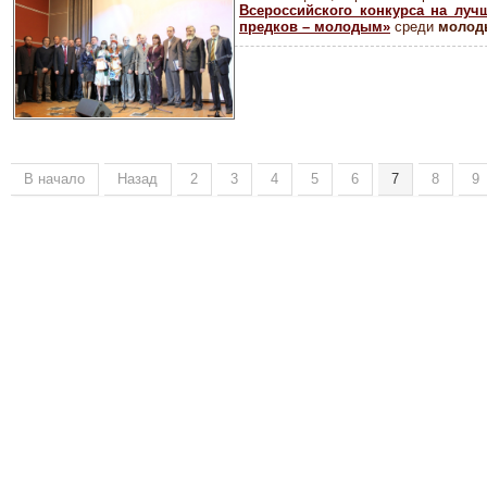
Всероссийского конкурса на луч
предков – молодым»
среди
молод
В начало
Назад
2
3
4
5
6
7
8
9