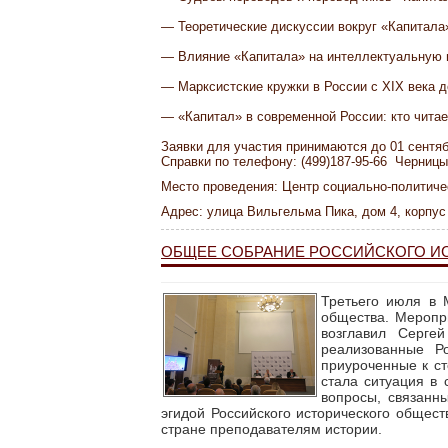
— Теоретические дискуссии вокруг «Капитала
— Влияние «Капитала» на интеллектуальную 
— Марксистские кружки в России с XIX века д
— «Капитал» в современной России: кто читае
Заявки для участия принимаются до 01 сентяб
Справки по телефону: (499)187-95-66 Черниц
Место проведения: Центр социально-политиче
Адрес: улица Вильгельма Пика, дом 4, корпус 
ОБЩЕЕ СОБРАНИЕ РОССИЙСКОГО И
Третьего июля в 
общества.
Меропр
возглавил Серге
реализованные Р
приуроченные к с
стала ситуация в 
вопросы, связанн
эгидой Российского исторического общес
стране преподавателям истории.