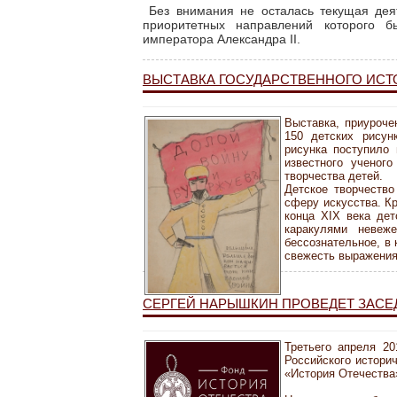
Без внимания не осталась текущая де
приоритетных направлений которого 
императора Александра II.
ВЫСТАВКА ГОСУДАРСТВЕННОГО ИСТ
Выставка, приуроче
150 детских рисун
рисунка поступило 
известного ученог
творчества детей.
Детское творчеств
сферу искусства. К
конца XIX века дет
каракулями невеж
бессознательное, в
свежесть выражени
СЕРГЕЙ НАРЫШКИН ПРОВЕДЕТ ЗАСЕ
Третьего апреля 2
Российского истори
«История Отечества