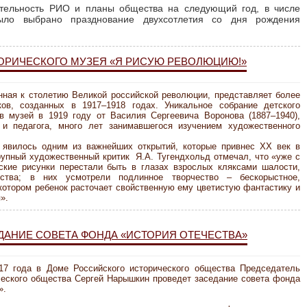
ятельность РИО и планы общества на следующий год, в числе
было выбрано празднование двухсотлетия со дня рождения
ОРИЧЕСКОГО МУЗЕЯ «Я РИСУЮ РЕВОЛЮЦИЮ!»
нная к столетию Великой российской революции, представляет более
ков, созданных в 1917–1918 годах. Уникальное собрание детского
в музей в 1919 году от Василия Сергеевича Воронова (1887–1940),
о и педагога, много лет занимавшегося изучением художественного
о явилось одним из важнейших открытий, которые привнес XX век в
рупный художественный критик Я.А. Тугендхольд отмечал, что «уже с
ские рисунки перестали быть в глазах взрослых кляксами шалости,
ества; в них усмотрели подлинное творчество – бескорыстное,
 котором ребенок расточает свойственную ему цветистую фантастику и
я».
ДАНИЕ СОВЕТА ФОНДА «ИСТОРИЯ ОТЕЧЕСТВА»
017 года в Доме Российского исторического общества Председатель
ческого общества Сергей Нарышкин проведет заседание совета фонда
».