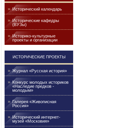
Исторический календарь
Исторические кафедры
(ВУЗы)
Историко-культурные
проекты и организации
ИСТОРИЧЕСКИЕ ПРОЕКТЫ
Журнал «Русская история»
Конкурс молодых историков
«Наследие предков -
молодым»
Галерея «Живописная
Россия»
Исторический интернет-
музей «Московия»