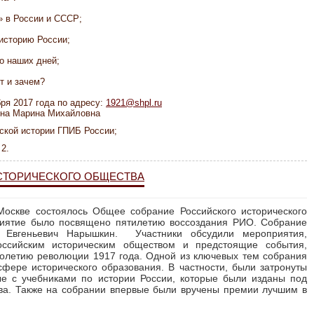
» в России и СССР;
историю России;
о наших дней;
т и зачем?
ря 2017 года по адресу:
1921@shpl.ru
ына Марина Михайловна
ской истории ГПИБ России;
2.
СТОРИЧЕСКОГО ОБЩЕСТВА
Москве состоялось Общее собрание Российского исторического
иятие было посвящено пятилетию воссоздания РИО. Собрание
й Евгеньевич Нарышкин. Участники обсудили мероприятия,
оссийским историческим обществом и предстоящие события,
толетию революции 1917 года. Одной из ключевых тем собрания
сфере исторического образования. В частности, были затронуты
ые с учебниками по истории России, которые были изданы под
тва. Также на собрании впервые были вручены премии лучшим в