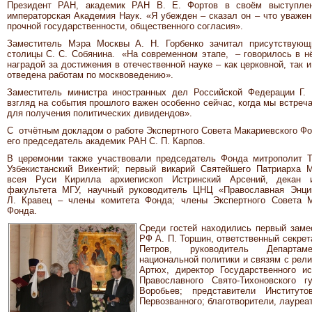
Президент РАН, академик РАН В. Е. Фортов в своём выступлен
императорская Академия Наук. «Я убежден – сказал он – что уважен
прочной государственности, общественного согласия».
Заместитель Мэра Москвы А. Н. Горбенко зачитал присутствующ
столицы С. С. Собянина. «На современном этапе, – говорилось в 
наградой за достижения в отечественной науке – как церковной, так 
отведена работам по москвоведению».
Заместитель министра иностранных дел Российской Федерации Г. 
взгляд на события прошлого важен особенно сейчас, когда мы встреч
для получения политических дивидендов».
С отчётным докладом о работе Экспертного Совета Макариевского Ф
его председатель академик РАН С. П. Карпов.
В церемонии также участвовали председатель Фонда митрополит Т
Узбекистанский Викентий; первый викарий Святейшего Патриарха М
всея Руси Кирилла архиепископ Истринский Арсений, декан и
факультета МГУ, научный руководитель ЦНЦ «Православная Энци
Л. Кравец – члены комитета Фонда; члены Экспертного Совета М
Фонда.
Среди гостей находились первый зам
РФ А. П. Торшин, ответственный секрет
Петров, руководитель Департаме
национальной политики и связям с рел
Артюх, директор Государственного и
Православного Свято-Тихоновского г
Воробьев; представители Институ
Первозванного; благотворители, лауреа