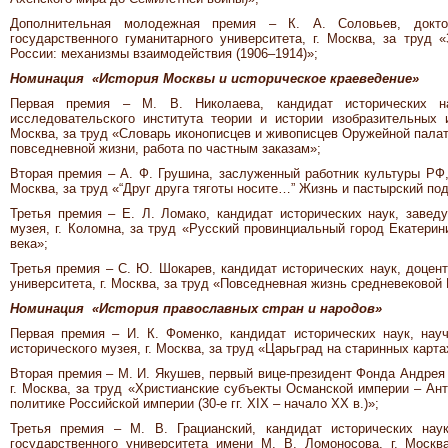
Дополнительная молодежная премия – К. А. Соловьев, доктор
государственного гуманитарного университета, г. Москва, за труд 
России: механизмы взаимодействия (1906–1914)»;
Номинация «История Москвы и историческое краеведение»
Первая премия – М. В. Николаева, кандидат исторических н
исследовательского института теории и истории изобразительных 
Москва, за труд «Словарь иконописцев и живописцев Оружейной палат
повседневной жизни, работа по частным заказам»;
Вторая премия – А. Ф. Грушина, заслуженный работник культуры РФ,
Москва, за труд «“Друг друга тяготы носите…” Жизнь и пастырский п
Третья премия – Е. Л. Ломако, кандидат исторических наук, заве
музея, г. Коломна, за труд «Русский провинциальный город Екатерин
века»;
Третья премия – С. Ю. Шокарев, кандидат исторических наук, доцент
университета, г. Москва, за труд «Повседневная жизнь средневековой
Номинация «История православных стран и народов»
Первая премия – И. К. Фоменко, кандидат исторических наук, науч
исторического музея, г. Москва, за труд «Царьград на старинных карт
Вторая премия – М. И. Якушев, первый вице-президент Фонда Андрея
г. Москва, за труд «Христианские субъекты Османской империи – Ан
политике Российской империи (30-е гг. XIX – начало XX в.)»;
Третья премия – М. В. Грацианский, кандидат исторических нау
государственного университета имени М. В. Ломоносова, г. Моск