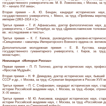
государственного университета им. М. В. Ломоносова, г. Москва, за 
XI – начало XVI века»;
Вторая премия – А. Ю. Бендин, кандидат исторических наук,
государственного университета, г. Минск, за труд «Проблемы верот
империи (1863–1914 гг.)»;
Третья премия – Т. И. Афанасьева, доктор филологических наук, до
университета, г. Санкт-Петербург, за труд «Древнеславянские толкова
вв.: исследование и тексты»;
Третья премия – К. Г. Капков, руководитель церковно-историческ
«Священники – кавалеры Императорского Военного ордена св. великом
Дополнительная молодежная премия – Е. В. Кустова, кандид
государственного гуманитарного университета, г. Киров, за тру
монастыря»;
Номинация «История России»
Первая премия – П. П. Толочко, доктор исторических наук, професс
«Ярослав Мудрый»;
Вторая премия – Н. Ф. Демидова, доктор исторических наук, бывший
СССР и др., г. Москва, за труд «Служилая бюрократия в России XVII в
Третья премия – П. С. Стефанович, кандидат исторических наук, ста
истории Российской академии наук, г. Москва, за труд «Бояре, отрок
X–XI веках»;
Третья премия – М. Ю. Анисимов, кандидат исторических наук, стар
истории Российской академии наук, г. Москва, за труд «Российская д
Ахенского мира до Семилетней войны)»;