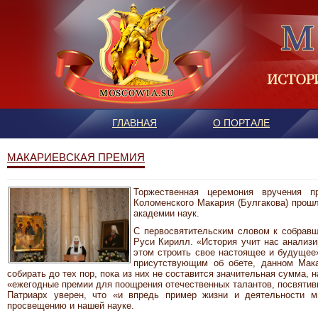
ГЛАВНАЯ
О ПОРТАЛЕ
МАКАРИЕВСКАЯ ПРЕМИЯ
Торжественная церемония вручения п
Коломенского Макария (Булгакова) прошл
академии наук.
С первосвятительским словом к собравш
Руси Кирилл. «История учит нас анализ
этом строить свое настоящее и будущее»
присутствующим об обете, данном Мак
собирать до тех пор, пока из них не составится значительная сумма, 
«ежегодные премии для поощрения отечественных талантов, посвятив
Патриарх уверен, что «и впредь пример жизни и деятельности 
просвещению и нашей науке.