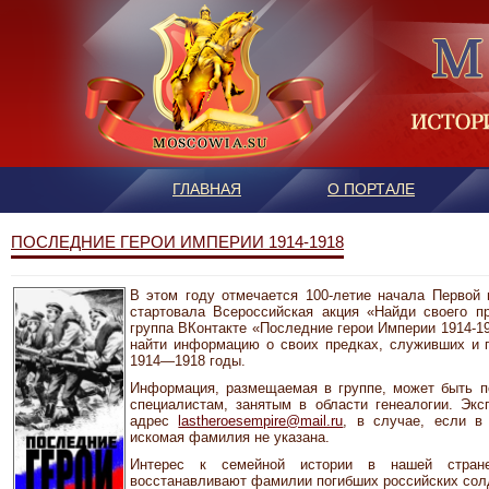
ГЛАВНАЯ
О ПОРТАЛЕ
ПОСЛЕДНИЕ ГЕРОИ ИМПЕРИИ 1914-1918
В этом году отмечается 100-летие начала Первой 
стартовала Всероссийская акция «Найди своего пр
группа ВКонтакте «Последние герои Империи 1914-1
найти информацию о своих предках, служивших и п
1914—1918 годы.
Информация, размещаемая в группе, может быть по
специалистам, занятым в области генеалогии. Экс
адрес
lastheroesempire@mail.ru
, в случае, если в
искомая фамилия не указана.
Интерес к семейной истории в нашей стране
восстанавливают фамилии погибших российских сол