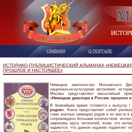
ГЛАВНАЯ
О ПОРТАЛЕ
ИСТОРИКО-ПУБЛИЦИСТИЧЕСКИЙ АЛЬМАНАХ «НЕМЕЦКАЯ
ПРОШЛОЕ И НАСТОЯЩЕЕ»
Немецкое землячество Московского Дво
национально-культурная автономия, истори
Москвы представляют масштабный проек
«Немецкая диаспора в России: прошлое и
В ближайшее время готовится к выпуску I
родов»
. Книга представляет собой увлека
семи знатных немецких родов и их месте в
сопровождено большим количеством иллюст
широкому кругу читателей, всем, кто инте
надеются, что данное издание подвигнет ч
своего рода.