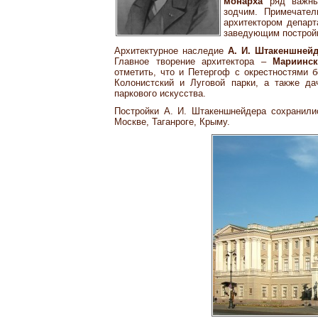
монарха
ряд важных
зодчим. Примечател
архитектором департ
заведующим постройк
Архитектурное наследие
А. И. Штакеншней
Главное творение архитектора –
Мариинс
отметить, что и Петергоф с окрестностями 
Колонистский и Луговой парки, а также да
паркового искусства.
Постройки А. И. Штакеншнейдера сохранилис
Москве, Таганроге, Крыму.