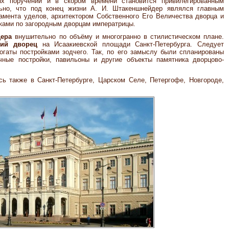
 поручений и в скором времени становится привилегированным
ьно, что под конец жизни А. И. Штакеншнейдер являлся главным
амента уделов, архитектором Собственного Его Величества дворца и
ами по загородным дворцам императрицы.
дера
внушительно по объёму и многогранно в стилистическом плане.
кий дворец
на Исаакиевской площади Санкт-Петербурга. Следует
богаты постройками зодчего. Так, по его замыслу были спланированы
чные постройки, павильоны и другие объекты памятника дворцово-
ь также в Санкт-Петербурге, Царском Селе, Петергофе, Новгороде,