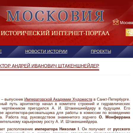
Е
НОВОСТИ ИСТОРИИ
ПРОЕКТЫ
ТЕКТОР АНДРЕЙ ИВАНОВИЧ ШТАКЕНШНЕЙДЕР
 – выпускник
Императорской Академии Художеств
в Санкт-Петербурге.
ный путь архитектор начал в комитете строений и гидравлических
ы чертёжником пригодился А. И. Штакеншнейдеру в будущем. Его
ве архитектора-рисовальщика для работы в комиссии по возведению
ра. Работа под руководством знаменитого зодчего
О. Монферрана
мительному карьерному росту А. И. Штакеншнейдера.
тает расположение
императора Николая I
. Он получает от
русского