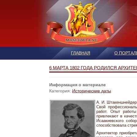
ГЛАВНАЯ
О ПОРТАЛ
6 МАРТА 1802 ГОДА РОДИЛСЯ АРХИ
Информация о материале
Категория:
Исторические даты
А. И. Штакеншнейдер
Свой профессиональ
работ. Опыт работ
привлекают в качест
Исаакиевского собо
способствовала стре
Архитектор приобре