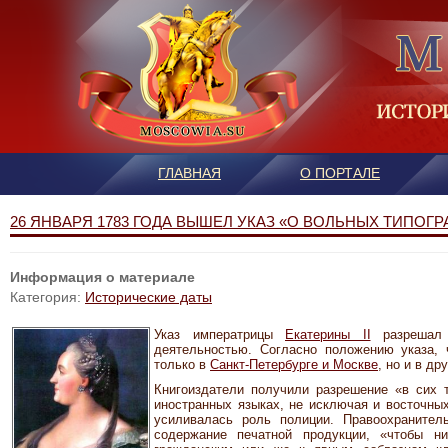
ГЛАВНАЯ
О ПОРТАЛЕ
26 ЯНВАРЯ 1783 ГОДА ВЫШЕЛ УКАЗ «О ВОЛЬНЫХ ТИПОГ
Информация о материале
Категория:
Исторические даты
Указ императрицы
Екатерины II
разрешал 
деятельностью. Согласно положению указа,
только в
Санкт-Петербурге и Москве
, но и в др
Книгоиздатели получили разрешение «в сих т
иностранных языках, не исключая и восточны
усиливалась роль полиции. Правоохранител
содержание печатной продукции, «чтобы н