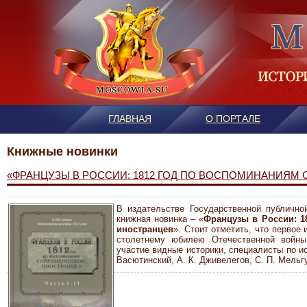
ГЛАВНАЯ
О ПОРТАЛЕ
Книжные новинки
«ФРАНЦУЗЫ В РОССИИ: 1812 ГОД ПО ВОСПОМИНАНИЯМ
В издательстве Государственной публично
книжная новинка – «
Французы в России: 1
иностранцев
». Стоит отметить, что первое 
столетнему юбилею Отечественной войны
участие видные историки, специалисты по и
Васютинский, А. К. Дживелегов, С. П. Мельг