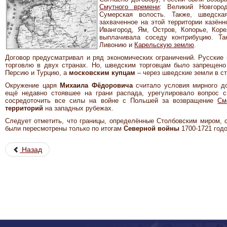
Смутного времени
: Великий Новгоро
Сумерская волость. Также, шведска
захваченное на этой территории казён
Ивангород, Ям, Остров, Копорье, Коре
выплачивала соседу контрибуцию. Та
Ливонию и
Карельскую землю
.
Договор предусматривал и ряд экономических ограничений. Русские
торговлю в двух странах. Но, шведским торговцам было запрещен
Персию и Турцию, а
московским купцам
– через шведские земли в с
Окружение царя
Михаила Фёдоровича
считало условия мирного д
ещё недавно стоявшее на грани распада, урегулировало вопрос с
сосредоточить все силы на войне с Польшей за возвращение
См
территорий
на западных рубежах.
Следует отметить, что границы, определённые Столбовским миром,
были пересмотрены только по итогам
Северной войны
1700-1721 годо
Назад