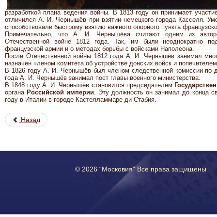
разработкой плана ведения войны. В 1813 году он принимает участи
отличился А. И. Чернышёв при взятии немецкого города Касселя. Ум
способствовали быстрому взятию важного опорного пункта французско
Примечательно, что А. И. Чернышёва считают одним из автор
Отечественной войне 1812 года. Так, им были неоднократно по
французской армии и о методах борьбы с войсками Наполеона.
После Отечественной войны 1812 года А. И. Чернышёв занимал мног
назначен членом комитета об устройстве донских войск и попечителем
В 1826 году А. И. Чернышёв был членом следственной комиссии по д
года А. И. Чернышёв занимал пост главы военного министерства.
В 1848 году А. И. Чернышёв становится председателем
Государствен
органа
Российской империи
. Эту должность он занимал до конца с
году в Италии в городе Кастелламмаре-ди-Стабия.
Назад
© 2026 “Московия” Все права защищены