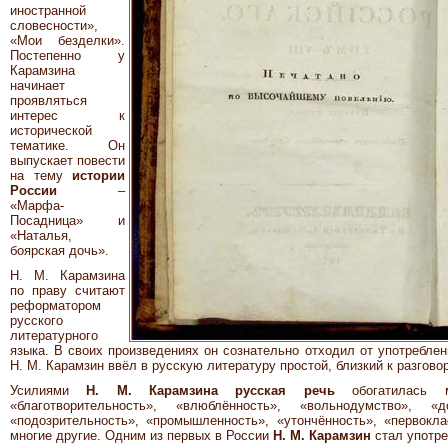
иностранной
словесности»,
«Мои безделки».
Постепенно у
Карамзина
начинает
проявляться
интерес к
исторической
тематике. Он
выпускает повести
на тему
истории
России
–
«Марфа-
Посадница» и
«Наталья,
боярская дочь».
Н. М. Карамзина
по праву считают
реформатором
русского
литературного
языка. В своих произведениях он сознательно отходил от употреблен
Н. М. Карамзин ввёл в русскую литературу простой, близкий к разгово
Усилиями
Н. М. Карамзина
русская речь
обогатилась м
«благотворительность», «влюблённость», «вольнодумство», «до
«подозрительность», «промышленность», «утончённость», «первокла
многие другие. Одним из первых в России
Н. М. Карамзин
стал употре