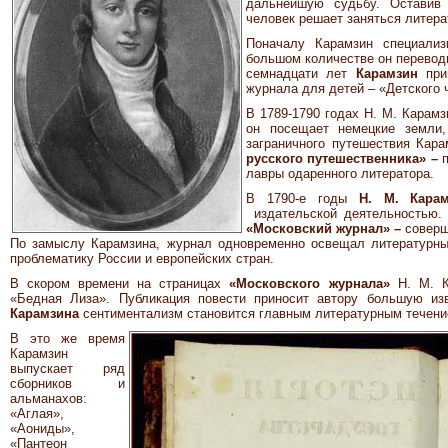
дальнейшую судьбу. Оставив
человек решает заняться литер
Поначалу Карамзин специализ
большом количестве он переводи
семнадцати лет
Карамзин
прин
журнала для детей – «Детского 
В 1789-1790 годах Н. М. Карамз
он посещает немецкие земли
заграничного путешествия Ка
русского путешественника» –
лавры одаренного литератора.
В 1790-е годы
Н. М. Кар
издательской деятельностью. 
«Московский журнал» –
соверш
По замыслу Карамзина, журнал одновременно освещал литературны
проблематику России и европейских стран.
В скором времени на страницах
«Московского журнала»
Н. М. К
«Бедная Лиза». Публикация повести приносит автору большую из
Карамзина
сентиментализм становится главным литературным течени
В это же время
Карамзин
выпускает ряд
сборников и
альманахов:
«Аглая»,
«Аониды»,
«Пантеон