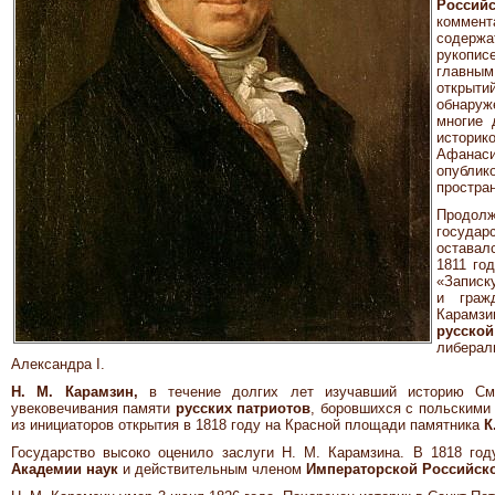
Российс
коммент
содержа
рукопис
главным
открыт
обнаруж
многие 
историк
Афанаси
опублик
простра
Продол
госуда
оставал
1811 го
«Записк
и граж
Карамз
русской
либера
Александра I.
Н. М. Карамзин,
в течение долгих лет изучавший историю См
увековечивания памяти
русских патриотов
, боровшихся с польскими 
из инициаторов открытия в 1818 году на Красной площади памятника
К
Государство высоко оценило заслуги Н. М. Карамзина. В 1818 го
Академии наук
и действительным членом
Императорской Российск