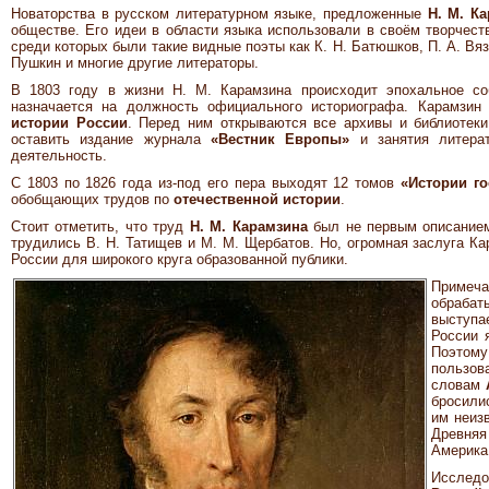
Новаторства в русском литературном языке, предложенные
Н. М. К
обществе. Его идеи в области языка использовали в своём творчест
среди которых были такие видные поэты как К. Н. Батюшков, П. А. Вяз
Пушкин и многие другие литераторы.
В 1803 году в жизни Н. М. Карамзина происходит эпохальное с
назначается на должность официального историографа. Карамзин
истории России
. Перед ним открываются все архивы и библиотек
оставить издание журнала
«Вестник Европы»
и занятия литерат
деятельность.
С 1803 по 1826 года из-под его пера выходят 12 томов
«Истории го
обобщающих трудов по
отечественной истории
.
Стоит отметить, что труд
Н. М. Карамзина
был не первым описани
трудились В. Н. Татищев и М. М. Щербатов. Но, огромная заслуга Ка
России для широкого круга образованной публики.
Примеч
обрабат
выступа
России 
Поэтом
пользов
словам
бросили
им неиз
Древняя
Америка
Исслед