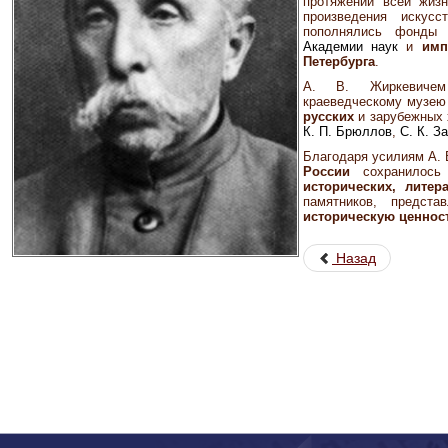
протяжении всей жиз
произведения искусс
пополнялись фонды
Академии наук
и
имп
Петербурга
.
А. В. Жиркевичем
краеведческому музею
русских
и зарубежных 
К. П. Брюллов
,
С. К. З
Благодаря усилиям А. 
России
сохранилось 
исторических,
литер
памятников, предст
историческую
ценнос
Назад