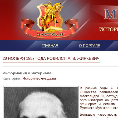
ГЛАВНАЯ
О ПОРТАЛЕ
29 НОЯБРЯ 1857 ГОДА РОДИЛСЯ А. В. ЖИРКЕВИЧ
Информация о материале
Категория:
Исторические даты
В разные годы А. В
Общества ревнител
Александра III, сотру
организатором общес
офицерам и семьям в
Русского Музыкального
Большую известность