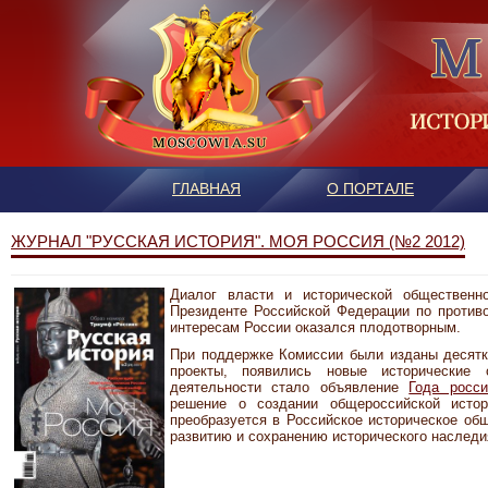
ГЛАВНАЯ
О ПОРТАЛЕ
ЖУРНАЛ "РУССКАЯ ИСТОРИЯ". МОЯ РОССИЯ (№2 2012)
Диалог власти и исторической общественн
Президенте Российской Федерации по проти
интересам России оказался плодотворным.
При поддержке Комиссии были изданы десятк
проекты, появились новые исторические
деятельности стало объявление
Года росси
решение о создании общероссийской истор
преобразуется в Российское историческое об
развитию и сохранению исторического наследи