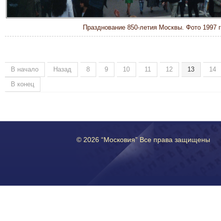
Празднование 850-летия Москвы. Фото 1997 г
В начало
Назад
8
9
10
11
12
13
14
В конец
© 2026 “Московия” Все права защищены