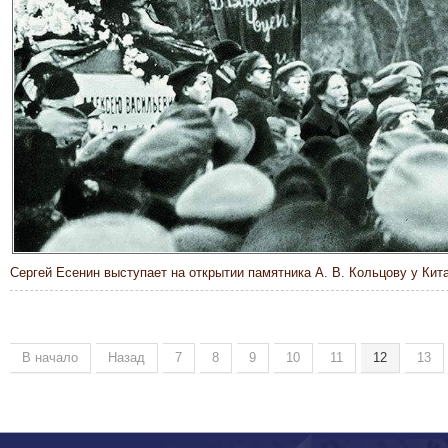
Сергей Есенин выступает на открытии памятника А. В. Кольцову у Кит
В начало
Назад
7
8
9
10
11
12
13