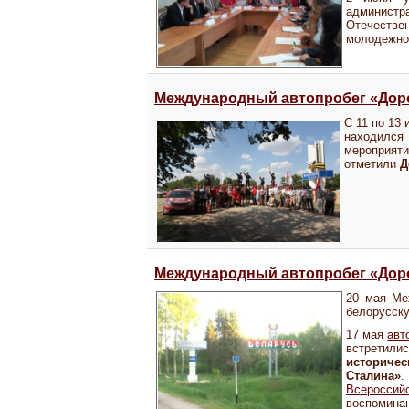
администр
Отечествен
молодежном
Международный автопробег «Доро
С 11 по 13
находился
мероприяти
отметили
Д
Международный автопробег «Доро
20 мая Ме
белорусску
17 мая
авт
встретили
историчес
Сталина»
.
Всероссий
воспоминан