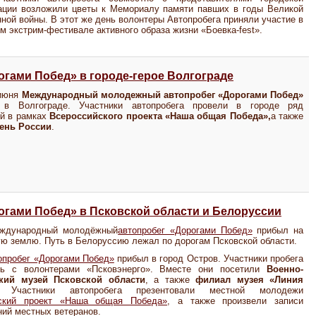
ации возложили цветы к Мемориалу памяти павших в годы Великой
ной войны. В этот же день волонтеры Автопробега приняли участие в
 экстрим-фестивале активного образа жизни «Боевка-fest».
гами Побед» в городе-герое Волгограде
 июня
Международный молодежный автопробег «Дорогами Побед»
 в Волгограде. Участники автопробега провели в городе ряд
й в рамках
Всероссийского проекта «Наша общая Победа»,
а также
ень России
.
гами Побед» в Псковской области и Белоруссии
ждународный молодёжный
автопробег «Дорогами Побед»
прибыл на
ю землю. Путь в Белоруссию лежал по дорогам Псковской области.
опробег «Дорогами Побед»
прибыл в город Остров. Участники пробега
сь с волонтерами «Псковэнерго». Вместе они посетили
Военно-
кий музей Псковской области
, а также
филиал музея «Линия
 Участники автопробега презентовали местной молодежи
ский проект «Наша общая Победа»
, а также произвели записи
ий местных ветеранов.