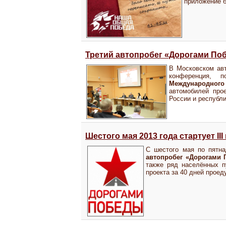
приложение б
Третий автопробег «Дорогами По
В Московском авт
конференция, 
Международного 
автомобилей про
России и республ
Шестого мая 2013 года стартует 
С шестого мая по пятна
автопробег «Дорогами
также ряд населённых п
проекта за 40 дней проед