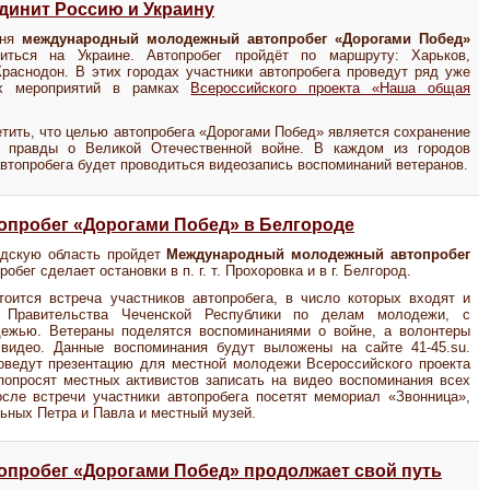
динит Россию и Украину
юня
международный молодежный автопробег «Дорогами Побед»
иться на Украине. Автопробег пройдёт по маршруту: Харьков,
раснодон. В этих городах участники автопробега проведут ряд уже
ых мероприятий в рамках
Всероссийского проекта «Наша общая
тить, что целью автопробега «Дорогами Побед» является сохранение
й правды о Великой Отечественной войне. В каждом из городов
втопробега будет проводиться видеозапись воспоминаний ветеранов.
пробег «Дорогами Побед» в Белгороде
одскую область пройдет
Международный молодежный автопробег
робег сделает остановки в п. г. т. Прохоровка и в г. Белгород.
стоится встреча участников автопробега, в число которых входят и
а Правительства Чеченской Республики по делам молодежи, с
ежью. Ветераны поделятся воспоминаниями о войне, а волонтеры
видео. Данные воспоминания будут выложены на сайте 41-45.su.
роведут презентацию для местной молодежи Всероссийского проекта
опросят местных активистов записать на видео воспоминания всех
осле встречи участники автопробега посетят мемориал «Звонница»,
ьных Петра и Павла и местный музей.
пробег «Дорогами Побед» продолжает свой путь