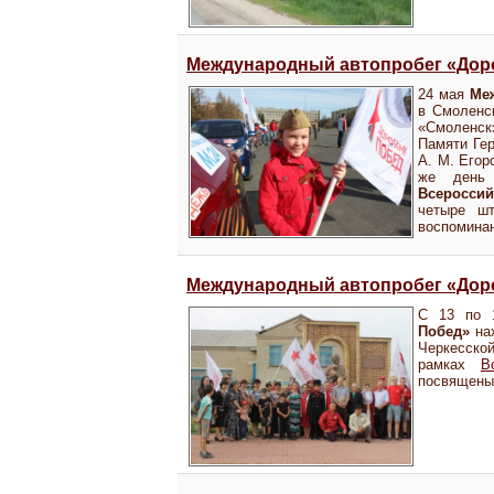
Международный автопробег «Доро
24 мая
Ме
в Смоленс
«Смоленск
Памяти Гер
А. М. Егор
же день 
Всероссий
четыре шт
воспомина
Международный автопробег «Доро
С 13 по
Побед»
нах
Черкесской
рамках
В
посвящены 