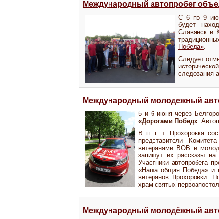
Международный автопробег объе
С 6 по 9 и
будет наход
Славянск и К
традиционн
Победа»
.
Следует отме
историческо
следования а
Международный молодежный авто
5 и 6 июня через Белгор
«Дорогами Побед»
. Автоп
В п. г. т. Прохоровка со
представители Комитет
ветеранами ВОВ и молод
запишут их рассказы на 
Участники автопробега п
«Наша общая Победа» и п
ветеранов Прохоровки. П
храм святых первоапостол
Международный молодёжный авто