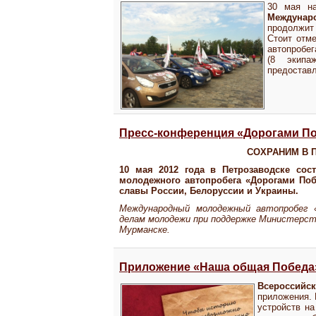
30 мая на
Междунаро
продолжит
Стоит отме
автопробег
(8 экипа
предоставл
Пресс-конференция «Дорогами П
СОХРАНИМ В 
10 мая 2012 года в Петрозаводске сос
молодежного автопробега «Дорогами Поб
славы России, Белоруссии и Украины.
Международный молодежный автопробег 
делам молодежи при поддержке Министерст
Мурманске.
Приложение «Наша общая Победа
Всероссийс
приложения.
устройств на