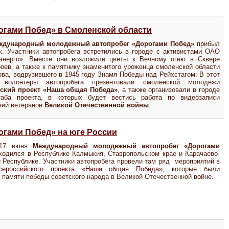
гами Побед» в Смоленской области
ждународный молодежный автопробег «Дорогами Побед»
прибыл
к. Участники автопробега встретились в городе с активистами ОАО
энерго». Вместе они возложили цветы к Вечному огню в Сквере
оев, а также к памятнику знаменитого уроженца смоленской области
ова, водрузившего в 1945 году Знамя Победы над Рейхстагом. В этот
волонтеры автопробега презентовали смоленской молодежи
ский проект «Наша общая Победа»
, а также организовали в городе
аба проекта, в которых будет вестись работа по видеозаписи
ний ветеранов
Великой Отечественной войны
.
гами Побед» на юге России
 17 июня
Международный молодежный автопробег «Дорогами
одился в Республике Калмыкия, Ставропольском крае и Карачаево-
 Республике. Участники автопробега провели там ряд мероприятий в
сероссийского проекта «Наша общая Победа»
, которые были
памяти победы советского народа в Великой Отечественной войне.