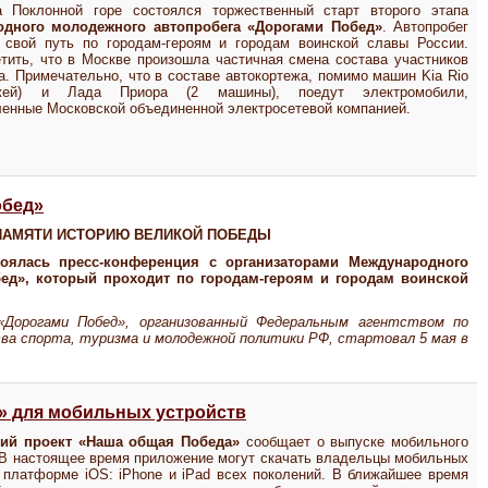
 Поклонной горе состоялся торжественный старт второго этапа
дного молодежного автопробега «Дорогами Побед»
. Автопробег
 свой путь по городам-героям и городам воинской славы России.
тить, что в Москве произошла частичная смена состава участников
а. Примечательно, что в составе автокортежа, помимо машин Kia Rio
жей) и Лада Приора (2 машины), поедут электромобили,
енные Московской объединенной электросетевой компанией.
обед»
ПАМЯТИ ИСТОРИЮ ВЕЛИКОЙ ПОБЕДЫ
тоялась пресс-конференция с организаторами Международного
ед», который проходит по городам-героям и городам воинской
«Дорогами Побед», организованный Федеральным агентством по
ва спорта, туризма и молодежной политики РФ, стартовал 5 мая в
» для мобильных устройств
кий проект «Наша общая Победа»
сообщает о выпуске мобильного
 В настоящее время приложение могут скачать владельцы мобильных
 платформе iOS: iPhone и iPad всех поколений. В ближайшее время