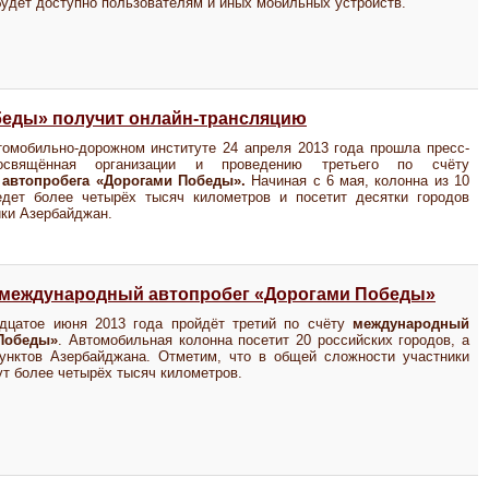
удет доступно пользователям и иных мобильных устройств.
беды» получит онлайн-трансляцию
омобильно-дорожном институте 24 апреля 2013 года прошла пресс-
посвящённая организации и проведению третьего по счёту
автопробега «Дорогами Победы».
Начиная с 6 мая, колонна из 10
едет более четырёх тысяч километров и посетит десятки городов
ики Азербайджан.
III международный автопробег «Дорогами Победы»
дцатое июня 2013 года пройдёт третий по счёту
международный
 Победы»
. Автомобильная колонна посетит 20 российских городов, а
унктов Азербайджана. Отметим, что в общей сложности участники
ут более четырёх тысяч километров.