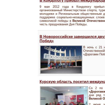
В Кондопогу прибыл Международ
9 мая 2012 года в Кондопогу прибыл
организованный Министерством спорта, тур
молодежи и Региональным общественным д
поддержке социально-незащищенных слоев
символикой победы в
Великой Отечествен
честь празднования Дня Победы.
В Новороссийске завершился дв
Побед»
В ночь с 21 
Отечественн
«Дорогами Поб
Курскую область посетил междун
Со 2 по
«Дорогам
дни ряд т
Великой О
2 июня уч