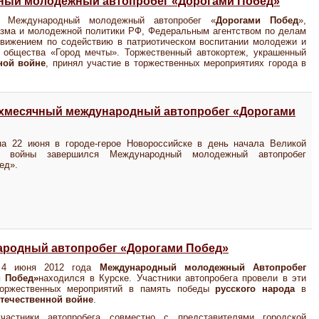
ный молодежный автопробег «Дорогами Побед»
 Международный молодежный автопробег «
Дорогами Побед
»,
изма и молодежной политики РФ, Федеральным агентством по делам
вижением по содействию в патриотическом воспитании молодежи и
 общества «Город мечты». Торжественный автокортеж, украшенный
ной войне
, принял участие в торжественных мероприятиях города в
ухмесячный международный автопробег «Дорогами
на 22 июня в городе-герое Новороссийске в день начала Великой
ой войны завершился Международный молодежный автопробег
ед».
ародный автопробег «Дорогами Побед»
 4 июня 2012 года
Международный молодежный Автопробег
и Побед»
находился в Курске. Участники автопробега провели в эти
оржественных мероприятий в память победы
русского народа
в
течественной войне
.
астники автопробега совместно с представителями городской