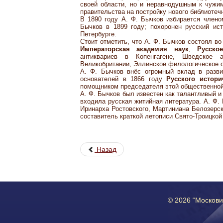
своей области, но и неравнодушным к чужи
правительства на постройку нового библиотеч
В 1890 году А. Ф. Бычков избирается член
Бычков в 1899 году; похоронен русский ис
Петербурге.
Стоит отметить, что А. Ф. Бычков состоял в
Императорская академия наук
,
Русско
антиквариев в Копенгагене, Шведское а
Великобритании, Эллинское филологическое о
А. Ф. Бычков внёс огромный вклад в разв
основателей в 1866 году
Русского истори
помощником председателя этой общественной
А. Ф. Бычков был известен как талантливый и
входила русская житийная литература. А. Ф.
Иринарха Ростовского, Мартиниана Белозерск
составитель краткой летописи Свято-Троицкой
Назад
© 2026 “Москов