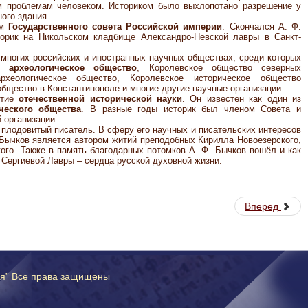
м проблемам человеком. Историком было выхлопотано разрешение у
ного здания.
ом
Государственного совета Российской империи
. Скончался А. Ф.
торик на Никольском кладбище Александро-Невской лавры в Санкт-
о многих российских и иностранных научных обществах, среди которых
е археологическое общество
, Королевское общество северных
рхеологическое общество, Королевское историческое общество
бщество в Константинополе и многие другие научные организации.
итие
отечественной исторической науки
. Он известен как один из
ческого общества
. В разные годы историк был членом Совета и
 организации.
 плодовитый писатель. В сферу его научных и писательских интересов
 Бычков является автором житий преподобных Кирилла Новоезерского,
ого. Также в память благодарных потомков А. Ф. Бычков вошёл и как
 Сергиевой Лавры – сердца русской духовной жизни.
Вперед
ия” Все права защищены