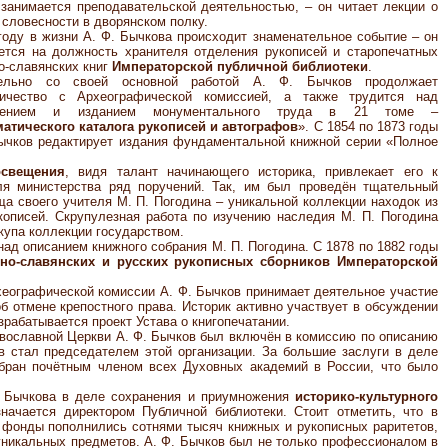
занимается преподавательской деятельностью, – он читает лекции о
 словесности в дворянском полку.
году в жизни А. Ф. Бычкова происходит знаменательное событие – он
ется на должность хранителя отделения рукописей и старопечатных
о-славянских книг
Императорской публичной библиотеки
.
ельно со своей основной работой А. Ф. Бычков продолжает
ничество с Археографической комиссией, а также трудится над
влением и изданием монументального труда в 21 томе –
атического каталога рукописей и автографов
». С 1854 по 1873 годы
ычков редактирует издания фундаментальной книжной серии «Полное
освещения
, видя талант начинающего историка, привлекает его к
ля министерства ряд поручений. Так, им был проведён тщательный
а своего учителя М. П. Погодина – уникальной коллекции находок из
укописей. Скрупулезная работа по изучению наследия М. П. Погодина
упа коллекции государством.
над описанием книжного собрания М. П. Погодина. С 1878 по 1882 годы
но-славянских и русских рукописных сборников Императорской
хеографической комиссии А. Ф. Бычков принимает деятельное участие
б отмене крепостного права. Историк активно участвует в обсуждении
рабатывается проект Устава о книгопечатании.
вославной Церкви А. Ф. Бычков был включён в комиссию по описанию
ов стал председателем этой организации. За большие заслуги в деле
збран почётным членом всех Духовных академий в России, что было
. Бычкова в деле сохранения и приумножения
историко-культурного
значается директором Публичной библиотеки. Стоит отметить, что в
 фонды пополнились сотнями тысяч книжных и рукописных раритетов,
уникальных предметов. А. Ф. Бычков был не только профессионалом в