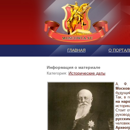
ГЛАВНАЯ
О ПОРТАЛ
Информация о материале
Категория:
Исторические даты
А. Ф.
Москов
будущий
Так, в 
на нар
историк
Стоит о
руково
русски
человек
Археог