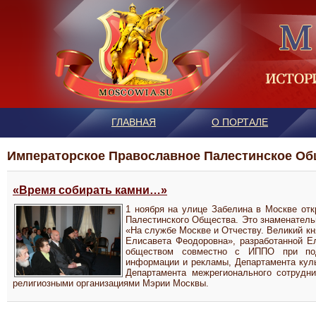
ГЛАВНАЯ
О ПОРТАЛЕ
Императорское Православное Палестинское Об
«Время собирать камни…»
1 ноября на улице Забелина в Москве от
Палестинского Общества. Это знаменатель
«На службе Москве и Отчеству. Великий кн
Елисавета Феодоровна», разработанной Е
обществом совместно с ИППО при под
информации и рекламы, Департамента куль
Департамента межрегионального сотрудни
религиозными организациями Мэрии Москвы.