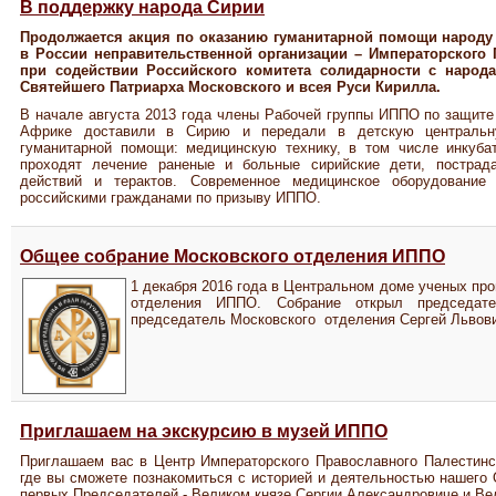
В поддержку народа Сирии
Продолжается акция по оказанию гуманитарной помощи народу 
в России неправительственной организации – Императорского 
при содействии Российского комитета солидарности с наро
Святейшего Патриарха Московского и всея Руси Кирилла.
В начале августа 2013 года члены Рабочей группы ИППО по защите
Африке доставили в Сирию и передали в детскую центральн
гуманитарной помощи: медицинскую технику, в том числе инкуба
проходят лечение раненые и больные сирийские дети, постра
действий и терактов. Современное медицинское оборудование
российскими гражданами по призыву ИППО.
Общее собрание Московского отделения ИППО
1 декабря 2016 года в Центральном доме ученых пр
отделения ИППО. Собрание открыл председат
председатель Московского отделения Сергей Львови
Приглашаем на экскурсию в музей ИППО
Приглашаем вас в Центр Императорского Православного Палестинс
где вы сможете познакомиться с историей и деятельностью нашего 
первых Председателей - Великом князе Сергии Александровиче и Ве