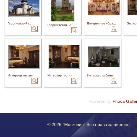
Георгиевский со...
Внутреннее убра...
Экспоз
Георгиевская це...
Интерьер гостин...
Интерьер гостин...
Интерьер кабине...
Powered by
Phoca Galle
© 2026 “Московия” Все права защищены