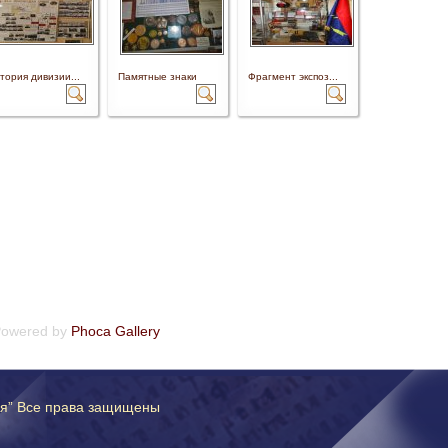
тория дивизии...
Памятные знаки
Фрагмент экспоз...
owered by
Phoca Gallery
ия” Все права защищены