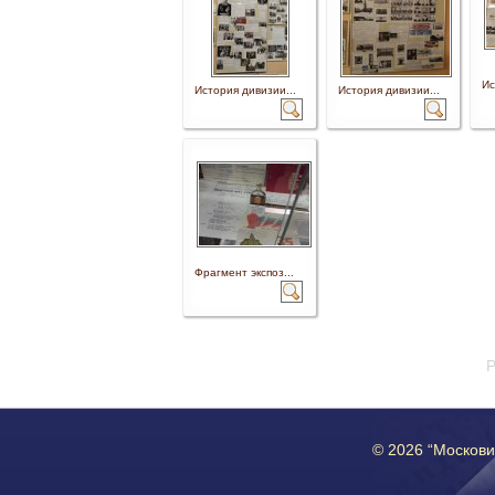
Ис
История дивизии...
История дивизии...
Фрагмент экспоз...
P
© 2026 “Москов