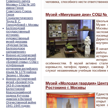
Северного округа
человека, способного нести ответственнос
Москвы» СОШ № 185
имени Героя
Советского Союза,
Музей «Минувшие дни» СОШ № 7
Героя
Социалистического
Школьны
Труда В. С.
Музея 
Гризодубовой г. Москвы
Белгородский
Москв
государственный
экспо
историко-
посвя
художественный
Директо
музей-диорама
внутрен
«Курская битва.
Белгородское
В начал
направление»
работы
Военно-исторический
историч
мемориальный музей
интере
«Боевой славы» СОШ с
особенностям. В музей активно стали
углубленным
коромысло, патефон, примус, самовар. Э
изучением английского
служат незаменимым учебным пособием н
языка № 1279 района
Зюзино г. Москвы
Военно-исторический
музей «Боевой путь
Музей «Молодая гвардия» Цент
343-й стрелковой
Ростокино г. Москвы
Белостокской
Краснознамённой
Единств
ордена Кутузова
посвящ
дивизии в Великой
открыт 
Отечественной войне
музея 
1941-1945 годов»