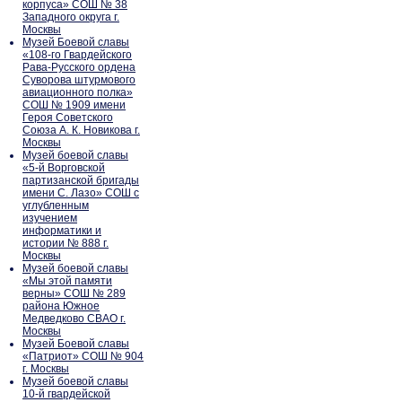
корпуса» СОШ № 38
Западного округа г.
Москвы
Музей Боевой славы
«108-го Гвардейского
Рава-Русского ордена
Суворова штурмового
авиационного полка»
СОШ № 1909 имени
Героя Советского
Союза А. К. Новикова г.
Москвы
Музей боевой славы
«5-й Ворговской
партизанской бригады
имени С. Лазо» СОШ с
углубленным
изучением
информатики и
истории № 888 г.
Москвы
Музей боевой славы
«Мы этой памяти
верны» СОШ № 289
района Южное
Медведково СВАО г.
Москвы
Музей Боевой славы
«Патриот» СОШ № 904
г. Москвы
Музей боевой славы
10-й гвардейской