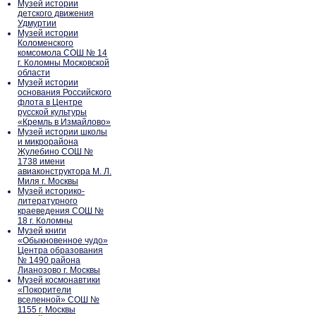
Музей истории
детского движения
Удмуртии
Музей истории
Коломенского
комсомола СОШ № 14
г. Коломны Московской
области
Музей истории
основания Российского
флота в Центре
русской культуры
«Кремль в Измайлово»
Музей истории школы
и микрорайона
Жулебино СОШ №
1738 имени
авиаконструктора М. Л.
Миля г. Москвы
Музей историко-
литературного
краеведения СОШ №
18 г. Коломны
Музей книги
«Обыкновенное чудо»
Центра образования
№ 1490 района
Лианозово г. Москвы
Музей космонавтики
«Покорители
вселенной» СОШ №
1155 г. Москвы