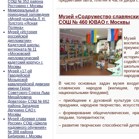
предметами быта, плетня и части двора 
СОШ № 352 района
Ростокино г. Москвы
Мемориальный и
природный заповедник
Музей «Содружество славянских
«Музей-усадьба Л. Н.
СОШ № 460 ЮВАО г. Москвы
Толстого «Ясная
Поляна»
Музей «История
российской
Музей
дипломатии»
воспит
Кадетской школы-
преумн
интерната № 11
и дос
«Московский
истори
дипломатический
содейс
кадетский корпус» г.
школьн
Москвы
пропаг
Музей «17-ой
Гвардейской
народов
Мозырской
В число основных задач музея входит
кавалерийской дивизии
славянских народов (жилищем, пр
имени Героя
национальными блюдами);
Советского Союза Льва
Михайловича
– приобщение к духовной культуре сла
Доватора» СОШ № 662
праздники, народное творчество, искусст
района Западное
Дегунино САО г.
– формирование общечеловеческих, нра
Москвы
людьми, толерантности;
Музей «Боевая слава
России» СОШ «Школа
– развитие творческих способностей дете
надомного обучения»
№ 388 района
Бибирево г. Москвы