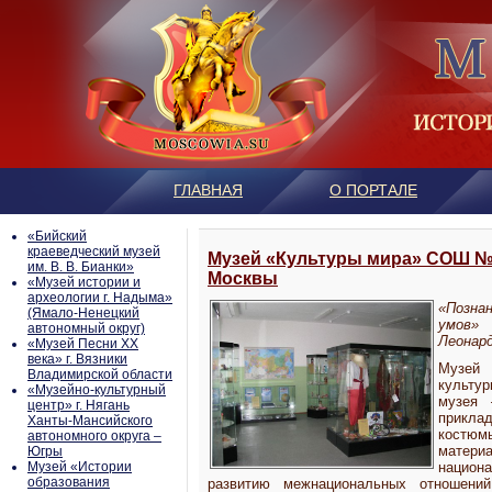
ГЛАВНАЯ
О ПОРТАЛЕ
«Бийский
краеведческий музей
Музей «Культуры мира» СОШ № 
им. В. В. Бианки»
Москвы
«Музей истории и
археологии г. Надыма»
«Позна
(Ямало-Ненецкий
умов»
автономный округ)
Леонард
«Музей Песни ХХ
века» г. Вязники
Музей 
Владимирской области
культу
«Музейно-культурный
музея 
центр» г. Нягань
прикла
Ханты-Мансийского
костюм
автономного округа –
матер
Югры
Mузей «Истории
национа
образования
развитию межнациональных отношений