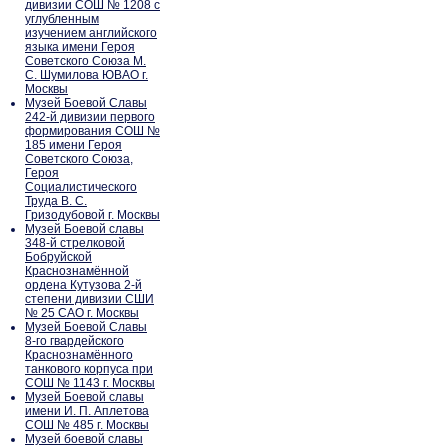
дивизии СОШ № 1208 с
углубленным
изучением английского
языка имени Героя
Советского Союза М.
С. Шумилова ЮВАО г.
Москвы
Музей Боевой Славы
242-й дивизии первого
формирования СОШ №
185 имени Героя
Советского Союза,
Героя
Социалистического
Труда В. С.
Гризодубовой г. Москвы
Музей Боевой славы
348-й стрелковой
Бобруйской
Краснознамённой
ордена Кутузова 2-й
степени дивизии СШИ
№ 25 САО г. Москвы
Музей Боевой Славы
8-го гвардейского
Краснознамённого
танкового корпуса при
СОШ № 1143 г. Москвы
Музей Боевой славы
имени И. П. Аплетова
СОШ № 485 г. Москвы
Музей боевой славы