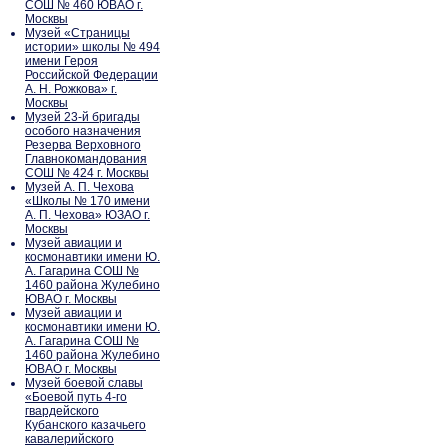
СОШ № 460 ЮВАО г.
Москвы
Музей «Страницы
истории» школы № 494
имени Героя
Российской Федерации
А. Н. Рожкова» г.
Москвы
Музей 23-й бригады
особого назначения
Резерва Верховного
Главнокомандования
СОШ № 424 г. Москвы
Музей А. П. Чехова
«Школы № 170 имени
А. П. Чехова» ЮЗАО г.
Москвы
Музей авиации и
космонавтики имени Ю.
А. Гагарина СОШ №
1460 района Жулебино
ЮВАО г. Москвы
Музей авиации и
космонавтики имени Ю.
А. Гагарина СОШ №
1460 района Жулебино
ЮВАО г. Москвы
Музей боевой славы
«Боевой путь 4-го
гвардейского
Кубанского казачьего
кавалерийского