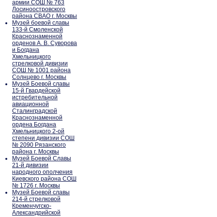
армии СОШ № 763
Лосиноостровского
района СВАО г. Москвы
Музей боевой славы
133-й Смоленской
Краснознаменной
орденов А. В. Суворова
и Богдана
Хмельницкого
стрелковой дивизии
СОШ № 1001 района
Солнцево г. Москвы
Музей Боевой славы
15-й Гвардейской
истребительной
авиационной
Сталинградской
Краснознаменной
ордена Богдана
Хмельницкого 2-ой
степени дивизии СОШ
№ 2090 Рязанского
района г. Москвы
Музей Боевой Славы
21-й дивизии
народного ополчения
Киевского района СОШ
№ 1726 г. Москвы
Музей Боевой славы
214-й стрелковой
Кременчугско-
Александрийской