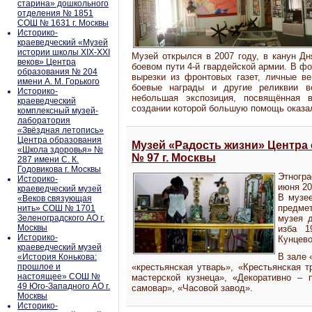
старина» дошкольного
отделения № 1851
СОШ № 1631 г. Москвы
Историко-
краеведческий «Музей
истории школы XIX-XXI
Музей открылся в 2007 году, в канун Дн
веков» Центра
боевом пути 4-й гвардейской армии. В ф
образования № 204
вырезки из фронтовых газет, личные ве
имени А. М. Горького
боевые награды и другие реликвии в
Историко-
небольшая экспозиция, посвящённая 
краеведческий
создании которой большую помощь оказал 
комплексный музей-
лаборатория
«Звёздная летопись»
Центра образования
Музей «Радость жизни» Центра
«Школа здоровья» №
№ 97 г. Москвы
287 имени С. К.
Годовикова г. Москвы
Этногра
Историко-
июня 20
краеведческий музей
В музее
«Веков связующая
предме
нить» СОШ № 1701
Зеленоградского АО г.
музея д
Москвы
изба 1
Историко-
Кунцево
краеведческий музей
В зале 
«История Конькова:
прошлое и
«крестьянская утварь», «Крестьянская т
настоящее» СОШ №
мастерской кузнеца», «Декоративно – 
49 Юго-Западного АО г.
самовар», «Часовой завод».
Москвы
Историко-