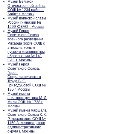
Музей Великой
Отечественной войны
СОШ № 1234 района
Арбат г. Москвы
Музей воинской славы
России гимназии №
1599 ЮВАО г. Москвы
Музей Героя
Советского Союза
военного разведчика
Рихарда Зорге СОШ с
этнокультурным
русским компонентом
образования № 141
САО г. Москвы
Музей Героя
Советского Союза,
Героя
Социалистического
Труда В. С.
Гризодубовой СОШ №
185 г. Москвы
Музей имени
авиаконструктора М. Л.
Миля СОШ № 1738 г.
Москвы
Музей имени маршала
Советского Союза К. К.
Рокоссовского СОШ №
1150 Зеленоградского
административного
округа г. Москвы