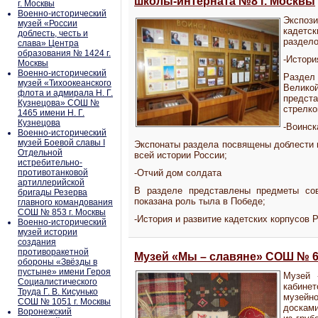
школы-интерната №8 г. Москвы
г. Москвы
Военно-исторический
Экспо
музей «России
кадетс
доблесть, честь и
раздело
слава» Центра
образования № 1424 г.
-Истори
Москвы
Военно-исторический
Раздел
музей «Тихоокеанского
Велико
флота и адмирала Н. Г.
предста
Кузнецова» СОШ №
стрелко
1465 имени Н. Г.
Кузнецова
-Воинск
Военно-исторический
музей Боевой славы I
Экспонаты раздела посвящены доблести 
Отдельной
всей истории России;
истребительно-
противотанковой
-Отчий дом солдата
артиллерийской
В разделе представлены предметы сов
бригады Резерва
показана роль тыла в Победе;
главного командования
СОШ № 853 г. Москвы
-История и развитие кадетских корпусов 
Военно-исторический
музей истории
создания
противоракетной
Музей «Мы – славяне» СОШ № 6
обороны «Звёзды в
пустыне» имени Героя
Музей 
Социалистического
кабине
Труда Г. В. Кисунько
музей
СОШ № 1051 г. Москвы
доскам
Воронежский