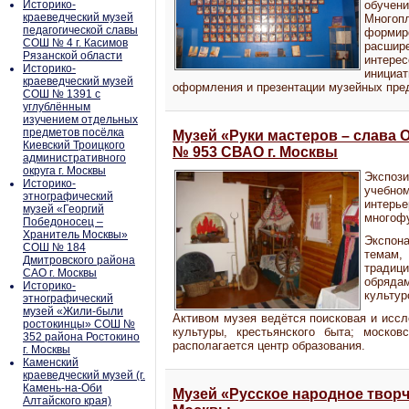
Историко-
обучени
краеведческий музей
Много
педагогической славы
формир
СОШ № 4 г. Касимов
расшире
Рязанской области
интере
Историко-
иници
краеведческий музей
оформления и презентации музейных пре
СОШ № 1391 с
углублённым
изучением отдельных
предметов посёлка
Музей «Руки мастеров – слава 
Киевский Троицкого
№ 953 СВАО г. Москвы
административного
округа г. Москвы
Экспози
Историко-
учебно
этнографический
инте
музей «Георгий
многофу
Победоносец –
Хранитель Москвы»
Экспон
СОШ № 184
темам,
Дмитровского района
традици
САО г. Москвы
обряд
Историко-
культур
этнографический
музей «Жили-были
Активом музея ведётся поисковая и иссл
ростокинцы» СОШ №
культуры, крестьянского быта; моско
352 района Ростокино
располагается центр образования.
г. Москвы
Каменский
краеведческий музей (г.
Камень-на-Оби
Музей «Русское народное творч
Алтайского края)