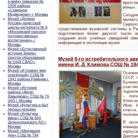
я живу» гимназии №
братств
1506 района
жёны».
«Северное
Медведково» г. Москвы
Сегодн
Музей «Дочери
являетс
России» кадетской
Серпу
школы-интерната № 9
существования вузовской системы в Рак
«Московский пансион
подготовлено более двухсот тысяч в
государственных
создания всех учебных заведений об
воспитанниц» г.
информация в экспозиции музея.
Москвы
Музей «Естественной
истории Земли»
Центра образования
Музей 6-го истребительного ав
№ 1449 СВАО г.
имени И. Д. Климова СОШ № 194
Москвы
Музей «И помнит мир
Основа
спасённый» СОШ №
СССР, 
1941 района Раменки г.
Бученк
Москвы
участи
Музей «История
подполк
района «Фили-
– полко
Давыдково» СОШ № 79
Алексан
ЗАО г. Москвы
Музей «Культура и быт
Иван И
лесных ненцев»
класса
Музей «Культуры
полковн
мира» СОШ № 604
В эксп
Зеленоградского АО г.
Москвы
команд
Музей «Минувшие
корпуса
дни» СОШ № 794
Дмитри