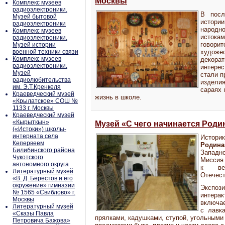
Москвы
Комплекс музеев
радиоэлектроники.
В посл
Музей бытовой
истори
радиоэлектроники
народн
Комплекс музеев
истока
радиоэлектроники.
говор
Музей истории
военной техники связи
художе
Комплекс музеев
декора
радиоэлектроники.
интерес
Музей
стали п
радиолюбительства
изделия
им. Э.Т.Кренкеля
сараях 
Краеведческий музей
жизнь в школе.
«Крылатское» СОШ №
1133 г. Москвы
Краеведческий музей
«Кырыткын»
Музей «С чего начинается Роди
(«Истоки») школы-
интерната села
Истори
Кепервеем
Родина
Билибинского района
Западн
Чукотского
Миссия 
автономного округа
к вел
Литературный музей
Отечест
«В. Д. Берестов и его
окружение» гимназии
Экспоз
№ 1565 «Свиблово» г.
интера
Москвы
включае
Литературный музей
с лавк
«Сказы Павла
прялками, кадушками, ступой, угольными
Петровича Бажова»