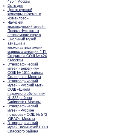
485 г. Москвы
Фото дня
Центр русской
культуры «Кремль в
Измайлово»
Чаунский
краеведческий музей г.
Певека Чукотского
автономного округа
Школьный музей
авиации и
космонавтики имени
маршала авиации Г. П.
Скорикова СОШ № 424
г. Москвы
Этнографический
музей «Берегиня»
СОШ № 1011 района
Солнцево г. Москвы
Этнографический
музей «Русский быт»
СОШ «Школа
надомного обучения»
№ 388 района
Бибирево г. Москвы
Этнографический
музей «Русское
подворье» СОШ № 572
ЮВАО г. Москвы
Этнографический
музей Вазьянской СОШ
Спасского района