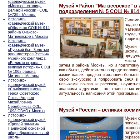
краеведческий музей
Музей «Район “Матвеевское” в 
«Москва – столица
Великой России» СОШ
подразделения № 5 СОШ № 814 
№739 г. Москвы
Историко-
Силам
краеведческий музей
педагог
«Обелиск» СОШ № 914
материа
района Очаково-
труде, 
Матвеевское г. Москвы
террито
Историко-
краеведческий музей
Музей 
«Русский быт. Золотые
школы
руки мастеров России»
предусм
музейного комплекса
жизни 
«Великая страна –
затем и района Москвы, но и подготовку
великая история» СОШ
как объект, действительно представляющ
№ 1062 района
жизни наших предков и желание больше 
Митино г. Москвы
свою экскурсию и попробовать себя в 
Историко-
навыками показа и рассказа, научитьс
краеведческий музей
знаниями с другими – вот главные моти
«Свиблово» имени
актуальность написания этой программы.
Героя Советского
Союза Андрея
Михайловича
Серебрякова СОШ
Музей «Россия – великая косм
1098 СВАО г. Москвы
Историко-
Музей с
краеведческий музей
поиск
«Тропой памяти»
экспон
Панинской основной
патриот
общеобразовательной
образов
школы