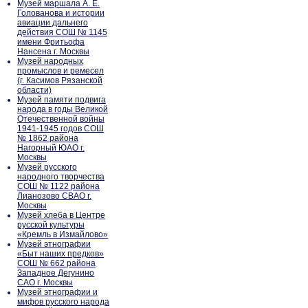
Музей маршала А. Е.
Голованова и истории
авиации дальнего
действия СОШ № 1145
имени Фритьофа
Нансена г. Москвы
Музей народных
промыслов и ремесел
(г. Касимов Рязанской
области)
Музей памяти подвига
народа в годы Великой
Отечественной войны
1941-1945 годов СОШ
№ 1862 района
Нагорный ЮАО г.
Москвы
Музей русского
народного творчества
СОШ № 1122 района
Лианозово СВАО г.
Москвы
Музей хлеба в Центре
русской культуры
«Кремль в Измайлово»
Музей этнографии
«Быт наших предков»
СОШ № 662 района
Западное Дегунино
САО г. Москвы
Музей этнографии и
мифов русского народа