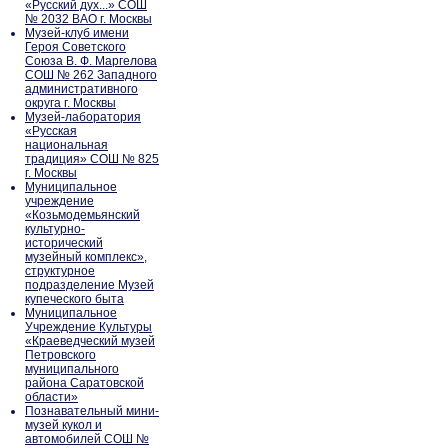
«Русский дух...» СОШ
№ 2032 ВАО г. Москвы
Музей-клуб имени
Героя Советского
Союза В. Ф. Маргелова
СОШ № 262 Западного
административного
округа г. Москвы
Музей-лаборатория
«Русская
национальная
традиция» СОШ № 825
г. Москвы
Муниципальное
учреждение
«Козьмодемьянский
культурно-
исторический
музейный комплекс»,
структурное
подразделение Музей
купеческого быта
Муниципальное
Учреждение Культуры
«Краеведческий музей
Петровского
муниципального
района Саратовской
области»
Познавательный мини-
музей кукол и
автомобилей СОШ №