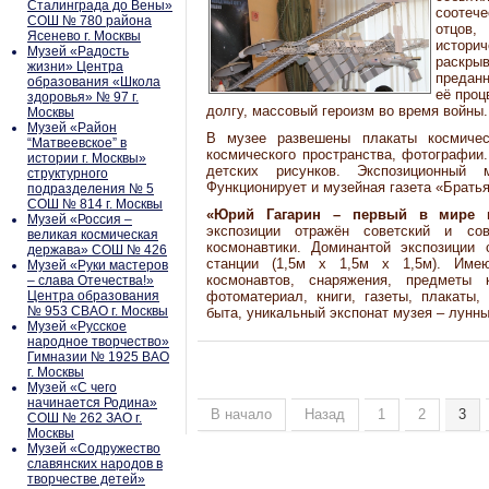
Сталинграда до Вены»
соотеч
СОШ № 780 района
отцов
Ясенево г. Москвы
истори
Музей «Радость
раскры
жизни» Центра
преданн
образования «Школа
её проц
здоровья» № 97 г.
долгу, массовый героизм во время войны.
Москвы
Музей «Район
В музее развешены плакаты космичес
“Матвеевское” в
космического пространства, фотографии
истории г. Москвы»
детских рисунков. Экспозиционный 
структурного
Функционирует и музейная газета «Братья
подразделения № 5
СОШ № 814 г. Москвы
«Юрий Гагарин – первый в мире к
Музей «Россия –
экспозиции отражён советский и сов
великая космическая
космонавтики. Доминантой экспозиции
держава» СОШ № 426
станции (1,5м х 1,5м х 1,5м). Име
Музей «Руки мастеров
космонавтов, снаряжения, предметы 
– слава Отечества!»
Центра образования
фотоматериал, книги, газеты, плакаты,
№ 953 СВАО г. Москвы
быта, уникальный экспонат музея – лунны
Музей «Русское
народное творчество»
Гимназии № 1925 ВАО
г. Москвы
Музей «С чего
начинается Родина»
В начало
Назад
1
2
3
СОШ № 262 ЗАО г.
Москвы
Музей «Содружество
славянских народов в
творчестве детей»