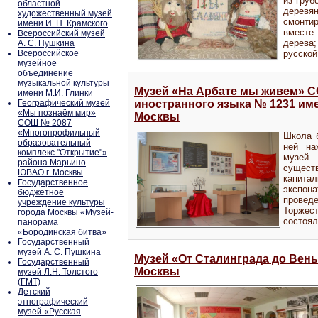
из груб
областной
дерев
художественный музей
смонтир
имени И. Н. Крамского
вместе
Всероссийский музей
дерева;
А. С. Пушкина
Всероссийское
русской
музейное
объединение
музыкальной культуры
Музей «На Арбате мы живем» 
имени М.И. Глинки
Географический музей
иностранного языка № 1231 имен
«Мы познаём мир»
Москвы
СОШ № 2087
«Многопрофильный
Школа б
образовательный
ней на
комплекс "Открытие"»
музей
района Марьино
сущес
ЮВАО г. Москвы
капитал
Государственное
экспона
бюджетное
провед
учреждение культуры
Торже
города Москвы «Музей-
состоял
панорама
«Бородинская битва»
Государственный
музей А. С. Пушкина
Музей «От Сталинграда до Вены
Государственный
Москвы
музей Л.Н. Толстого
(ГМТ)
Детский
этнографический
музей «Русская