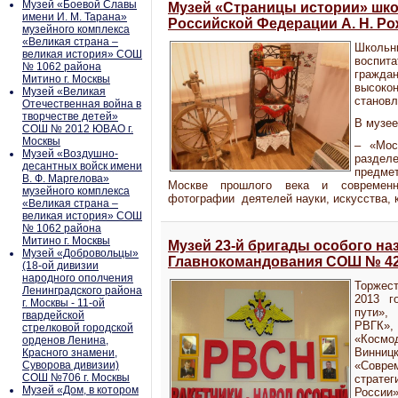
Музей «Боевой Славы
Музей «Страницы истории» шко
имени И. М. Тарана»
Российской Федерации А. Н. Ро
музейного комплекса
«Великая страна –
Школь
великая история» СОШ
воспи
№ 1062 района
гражд
Митино г. Москвы
высокон
Музей «Великая
становл
Отечественная война в
творчестве детей»
В музе
СОШ № 2012 ЮВАО г.
Москвы
– «Мос
Музей «Воздушно-
разделе
десантных войск имени
предме
В. Ф. Маргелова»
Москве прошлого века и современн
музейного комплекса
фотографии деятелей науки, искусства, 
«Великая страна –
великая история» СОШ
№ 1062 района
Митино г. Москвы
Музей 23-й бригады особого на
Музей «Добровольцы»
Главнокомандования СОШ № 42
(18-ой дивизии
народного ополчения
Торжес
Ленинградского района
2013 г
г. Москвы - 11-ой
пути»,
гвардейской
РВГК»,
стрелковой городской
«Космо
орденов Ленина,
Винни
Красного знамени,
Суворова дивизии)
«Сов
СОШ №706 г. Москвы
страте
Музей «Дом, в котором
России