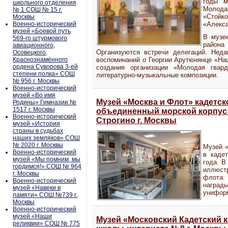
годы м
школьного отделения
Молода
№ 1 СОШ № 15 г.
«Стойк
Москвы
Военно-исторический
«Алекс
музей «Боевой путь
В музе
569-го штурмового
района
авиационного,
Организуются встречи делегаций. Неда
Осовецкого,
Краснознамённого
воспоминаний о Георгии Арутюнянце «Наш
ордена Суворова 3-ей
создания организации «Молодая гвар
степени полка» СОШ
литературно-музыкальные композиции.
№ 956 г. Москвы
Военно-исторический
музей «Во имя
Музей «Москва и Флот» кадетс
Родины» Гимназии №
1517 г. Москвы
объединенный морской корпус 
Военно-исторический
Строгино г. Москвы
музей «История
страны в судьбах
наших земляков» СОШ
№ 2020 г. Москвы
Музей «
Военно-исторический
в каде
музей «Мы помним, мы
года. В
гордимся!» СОШ № 964
иллюст
г. Москвы
флота: 
Военно-исторический
награ
музей «Навеки в
униформ
памяти» СОШ №739 г.
Москвы
Военно-исторический
музей «Наши
Музей «Московский Кадетский 
реликвии» СОШ № 775