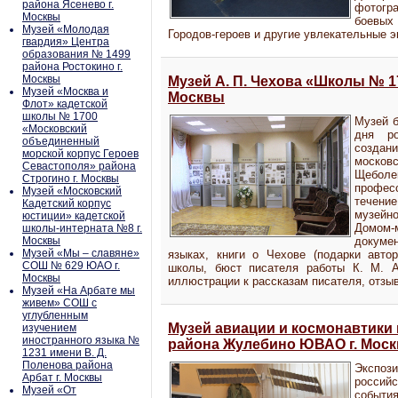
района Ясенево г.
фотогр
Москвы
боевых 
Музей «Молодая
Городов-героев и другие увлекательные э
гвардия» Центра
образования № 1499
района Ростокино г.
Москвы
Музей А. П. Чехова «Школы № 17
Музей «Москва и
Москвы
Флот» кадетской
школы № 1700
Музей б
«Московский
дня р
объединенный
создан
морской корпус Героев
москов
Севастополя» района
Щебол
Строгино г. Москвы
професс
Музей «Московский
течени
Кадетский корпус
музейно
юстиции» кадетской
Домом-
школы-интерната №8 г.
Москвы
докуме
Музей «Мы – славяне»
языках, книги о Чехове (подарки авто
СОШ № 629 ЮАО г.
школы, бюст писателя работы К. М. А
Москвы
иллюстрации к рассказам писателя, отзыв
Музей «На Арбате мы
живем» СОШ с
углубленным
Музей авиации и космонавтики
изучением
иностранного языка №
района Жулебино ЮВАО г. Мос
1231 имени В. Д.
Поленова района
Экспози
Арбат г. Москвы
российс
Музей «От
событи